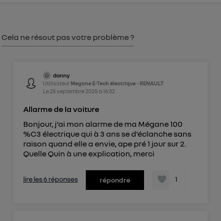
consentement sur
le portail d’Utiq
("
") ou via la page « gérer Utiq » en bas de ce site.
Pour plus d'informations, veuillez consulter
la
Cela ne résout pas votre problème ?
Politique d'information sur les données
personnelles d'Utiq
.
danny
Utilisateur
Megane E-Tech électrique - RENAULT
Le
25 septembre 2025
à
16:32
Allarme de la voiture
Bonjour, j'ai mon alarme de ma Mégane 100
%C3 électrique qui à 3 ans se d'éclanche sans
raison quand elle a envie, ape pré 1 jour sur 2.
Quelle Quin à une explication, merci
lire les 6 réponses
1
répondre