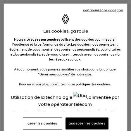
Le
26 janvier 2022
à
12:51
continuer sans accepter
Véhicules
RENAULT
Les cookies, ça roule
posez une question
Notre site et
ses partenaires
utilisent des cookies pour mesurer
l'audience et la performance du site. Les cookies nous permettent
également de vous montrer des contenus personnalisés, publicitaires
consultez les
voir tous les
et/ou géolocalisés, et de vous laisser interagir avec nos contenus via
conseils Renault
conseils
conseils
les réseaux sociaux.
similaires
À tout moment, vous pourrez modifier vos choix dans la rubrique
"Gérer mes cookies" de notre site.
Consommation carburant
Pour en savoir plus, consultez notre
politique des cookies.
voiture hybride
Utilisation de la technologie
, alimentée par
votre opérateur télécom
Ghislaine53
Le
26 janvier 2022
à
12:50
Nous, Renault Group, utilisons la technologie Utiq
pour nos activités digitales (telles que décrites
Bonjour
gérer les cookies
accepter les cookies
dans cette notice de consentement) et liées à