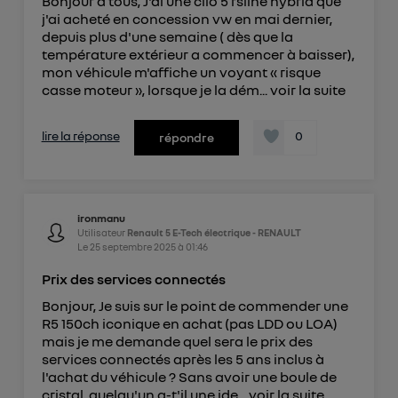
Bonjour à tous, J'ai une clio 5 rsline hybrid que
j'ai acheté en concession vw en mai dernier,
depuis plus d'une semaine ( dès que la
température extérieur a commencer à baisser),
mon véhicule m'affiche un voyant « risque
casse moteur », lorsque je la dém...
voir la suite
lire la réponse
0
répondre
ironmanu
Utilisateur
Renault 5 E-Tech électrique - RENAULT
Le
25 septembre 2025
à
01:46
Prix des services connectés
Bonjour, Je suis sur le point de commender une
R5 150ch iconique en achat (pas LDD ou LOA)
mais je me demande quel sera le prix des
services connectés après les 5 ans inclus à
l'achat du véhicule ? Sans avoir une boule de
cristal, quelqu'un a-t'il une ide...
voir la suite