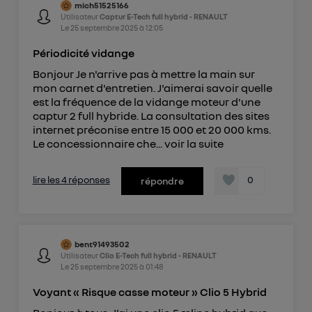
mich51525166
Utilisateur
Captur E-Tech full hybrid - RENAULT
Le
25 septembre 2025
à
12:05
Périodicité vidange
Bonjour Je n'arrive pas à mettre la main sur
mon carnet d'entretien. J'aimerai savoir quelle
est la fréquence de la vidange moteur d'une
captur 2 full hybride. La consultation des sites
internet préconise entre 15 000 et 20 000 kms.
Le concessionnaire che...
voir la suite
lire les 4 réponses
0
répondre
bent91493502
Utilisateur
Clio E-Tech full hybrid - RENAULT
Le
25 septembre 2025
à
01:48
Voyant « Risque casse moteur » Clio 5 Hybrid