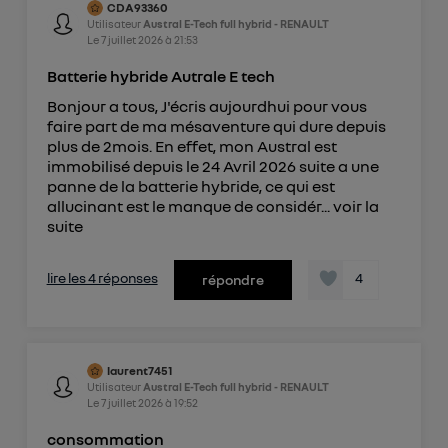
CDA93360
Utilisateur
Austral E-Tech full hybrid - RENAULT
Le
7 juillet 2026
à
21:53
Batterie hybride Autrale E tech
Bonjour a tous, J'écris aujourdhui pour vous
faire part de ma mésaventure qui dure depuis
plus de 2mois. En effet, mon Austral est
immobilisé depuis le 24 Avril 2026 suite a une
panne de la batterie hybride, ce qui est
allucinant est le manque de considér...
voir la
suite
lire les 4 réponses
4
répondre
laurent7451
Utilisateur
Austral E-Tech full hybrid - RENAULT
Le
7 juillet 2026
à
19:52
consommation