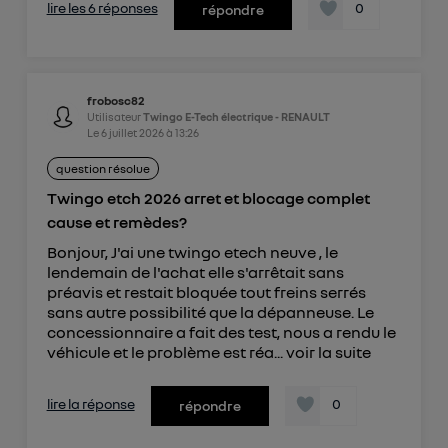
lire les 6 réponses
0
répondre
frobosc82
Utilisateur
Twingo E-Tech électrique - RENAULT
Le
6 juillet 2026
à
13:26
question résolue
Twingo etch 2026 arret et blocage complet
cause et remèdes?
Bonjour, J'ai une twingo etech neuve , le
lendemain de l'achat elle s'arrêtait sans
préavis et restait bloquée tout freins serrés
sans autre possibilité que la dépanneuse. Le
concessionnaire a fait des test, nous a rendu le
véhicule et le problème est réa...
voir la suite
lire la réponse
0
répondre