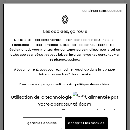
Le
26 janvier 2022
à
12:51
continuer sans accepter
Véhicules
RENAULT
Les cookies, ça roule
posez une question
Notre site et
ses partenaires
utilisent des cookies pour mesurer
l'audience et la performance du site. Les cookies nous permettent
également de vous montrer des contenus personnalisés, publicitaires
consultez les
voir tous les
et/ou géolocalisés, et de vous laisser interagir avec nos contenus via
conseils Renault
conseils
conseils
les réseaux sociaux.
similaires
À tout moment, vous pourrez modifier vos choix dans la rubrique
"Gérer mes cookies" de notre site.
Consommation carburant
Pour en savoir plus, consultez notre
politique des cookies.
voiture hybride
Utilisation de la technologie
, alimentée par
votre opérateur télécom
Ghislaine53
Le
26 janvier 2022
à
12:50
Nous, Renault Group, utilisons la technologie Utiq
pour nos activités digitales (telles que décrites
Bonjour
gérer les cookies
accepter les cookies
dans cette notice de consentement) et liées à