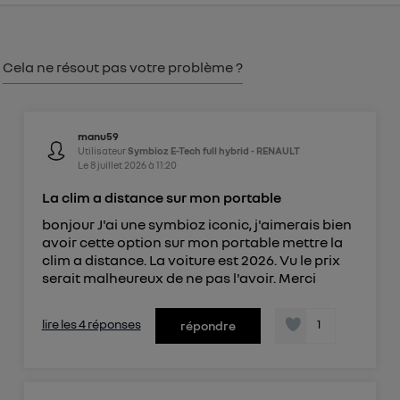
consentement sur
le portail d’Utiq
("
") ou via la page « gérer Utiq » en bas de ce site.
Pour plus d'informations, veuillez consulter
la
Cela ne résout pas votre problème ?
Politique d'information sur les données
personnelles d'Utiq
.
manu59
Utilisateur
Symbioz E-Tech full hybrid - RENAULT
Le
8 juillet 2026
à
11:20
La clim a distance sur mon portable
bonjour J'ai une symbioz iconic, j'aimerais bien
avoir cette option sur mon portable mettre la
clim a distance. La voiture est 2026. Vu le prix
serait malheureux de ne pas l'avoir. Merci
lire les 4 réponses
1
répondre