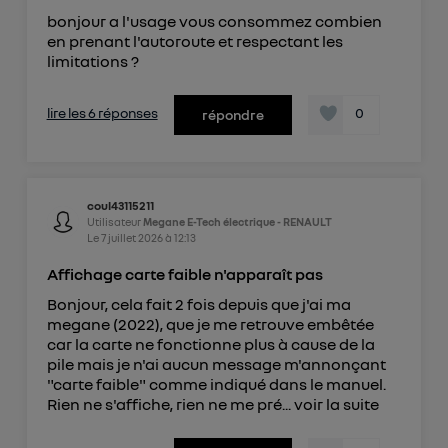
bonjour a l'usage vous consommez combien
en prenant l'autoroute et respectant les
limitations ?
lire les 6 réponses
0
répondre
coul43115211
Utilisateur
Megane E-Tech électrique - RENAULT
Le
7 juillet 2026
à
12:13
Affichage carte faible n'apparaît pas
Bonjour, cela fait 2 fois depuis que j'ai ma
megane (2022), que je me retrouve embêtée
car la carte ne fonctionne plus à cause de la
pile mais je n'ai aucun message m'annonçant
"carte faible" comme indiqué dans le manuel.
Rien ne s'affiche, rien ne me pré...
voir la suite