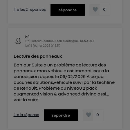
lire les 2 réponses
0
répondre
jc1
Utilisateur
Scenic E-Tech électrique - RENAULT
Le
16 février 2025
à
15:59
Lecture des panneaux
Bonjour Suite a un problème de lecture des
panneaux mon véhicule est immobiliser a la
concession depuis le 03/02/2025 A ce jour
aucunes solutions,véhicule suivi par la techline
de Renault. Problème du niveau 2 pack
augmented vision & advanced driving assi...
voir la suite
lire la réponse
0
répondre