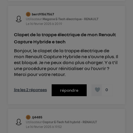
bert91567567
Utilisateur
Megane E-Tech électrique - RENAULT
Le
16 février 2025
à
20:19
Clapet de la trappe électrique de mon Renault
Capture Hybride e tech
Bonjour, le clapet de la trappe électrique de
mon Renault Capture Hybride ne s'ouvre plus. Il
est bloqué. Je ne peux donc plus charger. Y a t'il
une procédure pour réinitialiser ou l'ouvrir ?
Merci pour votre retour.
lire les 2 réponses
0
répondre
Jj4485
Utilisateur
Captur E-Tech full hybrid - RENAULT
Le
16 février 2025
à
19:52