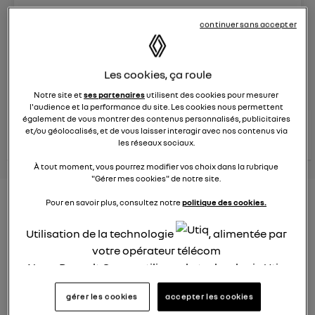
Le
26 janvier 2022
à
12:51
continuer sans accepter
Véhicules
RENAULT
Les cookies, ça roule
posez une question
Notre site et
ses partenaires
utilisent des cookies pour mesurer
l'audience et la performance du site. Les cookies nous permettent
également de vous montrer des contenus personnalisés, publicitaires
consultez les
voir tous les
et/ou géolocalisés, et de vous laisser interagir avec nos contenus via
conseils Renault
conseils
conseils
les réseaux sociaux.
similaires
À tout moment, vous pourrez modifier vos choix dans la rubrique
"Gérer mes cookies" de notre site.
Consommation carburant
Pour en savoir plus, consultez notre
politique des cookies.
voiture hybride
Utilisation de la technologie
, alimentée par
votre opérateur télécom
Ghislaine53
Le
26 janvier 2022
à
12:50
Nous, Renault Group, utilisons la technologie Utiq
pour nos activités digitales (telles que décrites
Bonjour
gérer les cookies
accepter les cookies
dans cette notice de consentement) et liées à