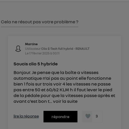
consentement sur
le portail d’Utiq
("
") ou via la page « gérer Utiq » en bas de ce site.
Pour plus d'informations, veuillez consulter
la
Cela ne résout pas votre problème ?
Politique d'information sur les données
personnelles d'Utiq
.
Martine
Utilisateur
Clio E-Tech full hybrid - RENAULT
Le
17 février 2025
à
00:11
Soucis clio 5 hybride
Bonjour. Je pense que la boîte a vitesses
automatique n'ai pas au point elle fonctionne
bien 1 fois sur trois voir 4 les vitesses ne passe
pas entre 50 et 60/62 KLM h il faut lever le pied
de la pédale pour que la vitesses passe après et
avant c'est bon t...
voir la suite
lire la réponse
3
répondre