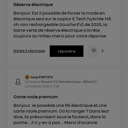
Réserve électrique
Bonjour. Est il possible de forcer le mode en
électrique seul sur le captur E Tech hybride 145
ch non rechargeable (touche EV) de 2025, la
barre verte de réserve électrique s'arrête
toujours au milieu merci pour votre réponse
lire les 3 réponses
2
répondre
bequ91897374
Utilisateur
Renault 5 E-Tech électrique - RENAULT
Le
16 février 2025
à
17:58
Carte roole premium
Bonjour. Je possède une R5 électrique et une
carte roole premium. Où la ranger ? Dans leur
dice, ils préconisent sous le fauteuil, dans la
poche.....il n:y en a pas ... Merci d'avance