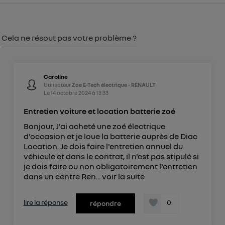
consentement sur
le portail d’Utiq
("
") ou via la page « gérer Utiq » en bas de ce site.
Pour plus d'informations, veuillez consulter
la
Politique d'information sur les données
Cela ne résout pas votre problème ?
personnelles d'Utiq
.
Caroline
Utilisateur
Zoe E-Tech électrique - RENAULT
Le
14 octobre 2024
à
13:33
Entretien voiture et location batterie zoé
Bonjour, J'ai acheté une zoé électrique
d'occasion et je loue la batterie auprès de Diac
Location. Je dois faire l'entretien annuel du
véhicule et dans le contrat, il n'est pas stipulé si
je dois faire ou non obligatoirement l'entretien
dans un centre Ren...
voir la suite
lire la réponse
0
répondre