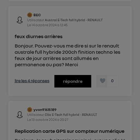
BEC
Utilisateur
Austral E-Tech full hybrid - RENAULT
Le
14 octobre 2024
à
12:45
feux diurnes arrières
Bonjour. Pouvez-vous me dire si sur le renault
australe full hybride 200ch finition techno les
feux de jour arrières sont allumés en
permanence ou pas? Merci
lire les 4 réponses
0
répondre
yvon91615189
Utilisateur
Clio E-Tech full hybrid - RENAULT
Le
13 octobre 2024
à
20:27
Replication carte GPS sur compteur numérique