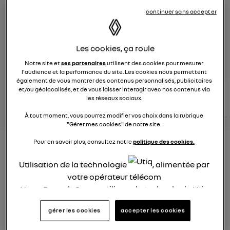
continuer sans accepter
Le
26 janvier 2022
à
12:51
Véhicules
RENAULT
Les cookies, ça roule
posez une question
Notre site et
ses partenaires
utilisent des cookies pour mesurer
l'audience et la performance du site. Les cookies nous permettent
également de vous montrer des contenus personnalisés, publicitaires
et/ou géolocalisés, et de vous laisser interagir avec nos contenus via
consultez les
voir tous les
conseils Renault
conseils
les réseaux sociaux.
conseils
similaires
À tout moment, vous pourrez modifier vos choix dans la rubrique
"Gérer mes cookies" de notre site.
Pour en savoir plus, consultez notre
politique des cookies.
Consommation carburant
voiture hybride
Utilisation de la technologie
, alimentée par
votre opérateur télécom
Ghislaine53
Nous, Renault Group, utilisons la technologie Utiq
Le
26 janvier 2022
à
12:50
pour nos activités digitales (telles que décrites
Bonjour
gérer les cookies
accepter les cookies
dans cette notice de consentement) et liées à
votre navigation sur
nos site(s)
(seulement si vous