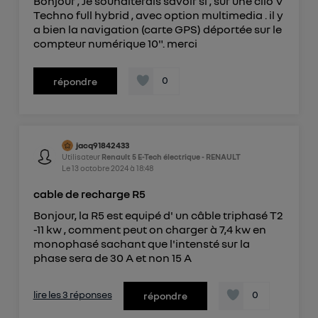
Bonjour , Je souhaiterais savoir si , sur une clio V
Techno full hybrid , avec option multimedia . il y
a bien la navigation (carte GPS) déportée sur le
compteur numérique 10". merci
0
répondre
jacq91842433
Utilisateur
Renault 5 E-Tech électrique - RENAULT
Le
13 octobre 2024
à
18:48
cable de recharge R5
Bonjour, la R5 est equipé d' un câble triphasé T2
-11 kw , comment peut on charger à 7,4 kw en
monophasé sachant que l'intensté sur la
phase sera de 30 A et non 15 A
lire les 3 réponses
0
répondre