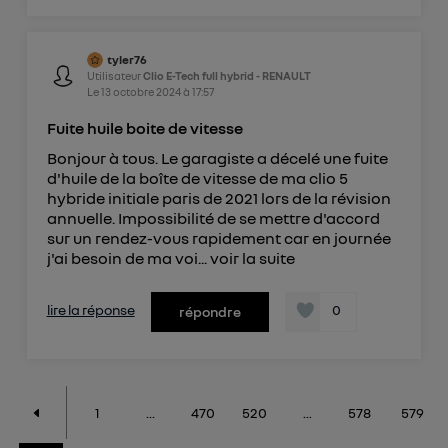
tyler76
Utilisateur
Clio E-Tech full hybrid - RENAULT
Le
13 octobre 2024
à
17:57
Fuite huile boite de vitesse
Bonjour à tous. Le garagiste a décelé une fuite
d'huile de la boîte de vitesse de ma clio 5
hybride initiale paris de 2021 lors de la révision
annuelle. Impossibilité de se mettre d'accord
sur un rendez-vous rapidement car en journée
j'ai besoin de ma voi...
voir la suite
lire la réponse
0
répondre
1
...
470
520
...
578
579