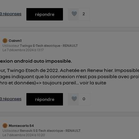
s 3 réponses
2
répondre
Cainm1
Utilisateur
Twingo E-Tech électrique - RENAULT
Le
7 décembre 2024
à
13:17
xion android auto impossible.
ur, Twingo Etech de 2022. Achetée en Renew hier. Impossibl
ges indiquant que la connexion n'est pas possible avec prob
hro et données)=> toujours pareil...
voir la suite
s 3 réponses
0
répondre
Montecarlo 54
Utilisateur
Renault 5 E-Tech électrique - RENAULT
Le
7 décembre 2024
à
10:20