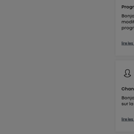
Prog
Bonjo
modif
progr
lire le
Chang
Bonjo
sur l
lire le