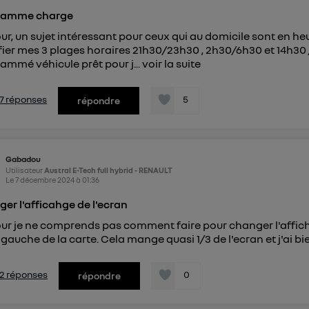
ramme charge
ur, un sujet intéressant pour ceux qui au domicile sont en he
ier mes 3 plages horaires 21h30/23h30 , 2h30/6h30 et 14h30 /1
ammé véhicule prêt pour j...
voir la suite
s 7 réponses
5
répondre
Gabadou
Utilisateur
Austral E-Tech full hybrid - RENAULT
Le
7 décembre 2024
à
01:36
er l'afficahge de l'ecran
ur je ne comprends pas comment faire pour changer l'affichag
a gauche de la carte. Cela mange quasi 1/3 de l'ecran et j'ai bi
s 2 réponses
0
répondre