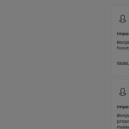
Vous 
d'infor
Impos
Bonjo
fonct
lire le
Impos
Bonjo
propo
maiso