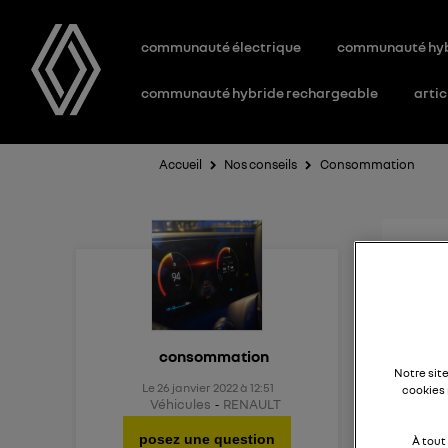
communauté électrique
communauté hy
communauté hybride rechargeable
artic
Accueil
Nos conseils
Consommation
Con
Bonjo
consommation
Notre sit
Le
26 janvier 2022
à
12:51
cookies 
J'hési
Véhicules
RENAULT
rappor
posez une question
À tout