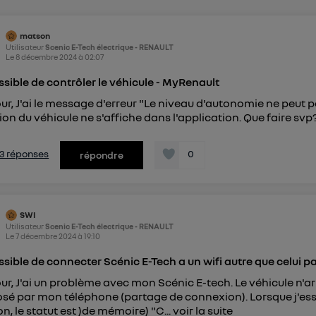
pouvez à tout moment retirer ce consentement sur
le portail
") ou via la page « gérer Utiq » en bas de ce site. Po
matson
mations, veuillez consulter
la Politique d'information sur le
Utilisateur
Scenic E-Tech électrique - RENAULT
personnelles d'Utiq
.
Le
8 décembre 2024
à
02:07
sible de contrôler le véhicule - MyRenault
ur, J'ai le message d'erreur "Le niveau d'autonomie ne peut p
ion du véhicule ne s'affiche dans l'application. Que faire svp? 
s 3 réponses
0
répondre
SWI
Utilisateur
Scenic E-Tech électrique - RENAULT
Le
7 décembre 2024
à
19:10
sible de connecter Scénic E-Tech a un wifi autre que celui 
ur, J'ai un problème avec mon Scénic E-tech. Le véhicule n'ar
sé par mon téléphone (partage de connexion). Lorsque j'ess
n, le statut est )de mémoire) "C...
voir la suite