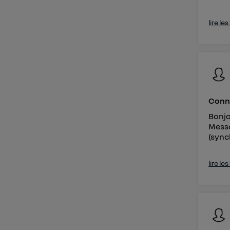
lire le
Conne
Bonjo
Messa
(sync
lire le