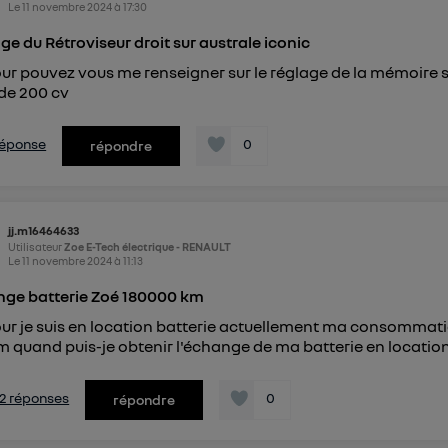
Le
11 novembre 2024
à
17:30
ge du Rétroviseur droit sur australe iconic
ur pouvez vous me renseigner sur le réglage de la mémoire sur
de 200 cv
 réponse
0
répondre
jj.m16464633
Utilisateur
Zoe E-Tech électrique - RENAULT
Le
11 novembre 2024
à
11:13
ge batterie Zoé 180000 km
ur je suis en location batterie actuellement ma consommatio
m quand puis-je obtenir l'échange de ma batterie en locatio
s 2 réponses
0
répondre