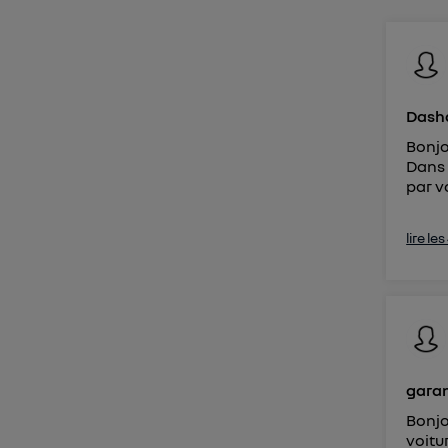
Vous 
d'infor
Dashc
Bonjo
Dans 
par v
lire le
garan
Bonjo
voitur