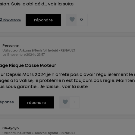
ion. Suis je obligé d...
voir la suite
s 2 réponses
0
répondre
Personne
Utilisateur
Arkana E-Tech full hybrid - RENAULT
Le
11 novembre 2024
à
23:57
age Risque Casse Moteur
ur Depuis Mars 2024 je n arrete pas d avoir régulièrement l
ges a la valise, le problème n est toujours pas réglé. Mainte
us sous garantie... Je laisse...
voir la suite
 réponse
1
répondre
0164yoyo
Utilisateur
Austral E-Tech full hybrid - RENAULT