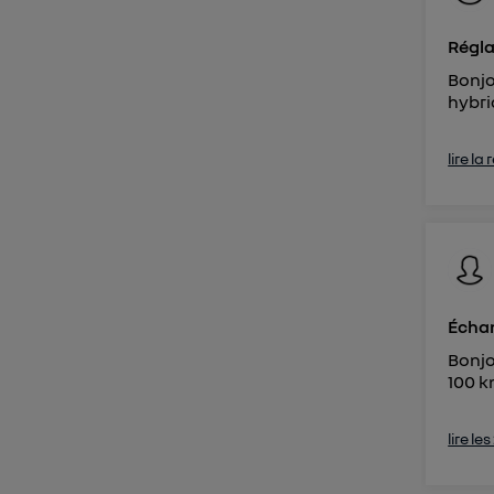
Régla
Bonjo
hybri
lire la
Échan
Bonjo
100 k
lire le