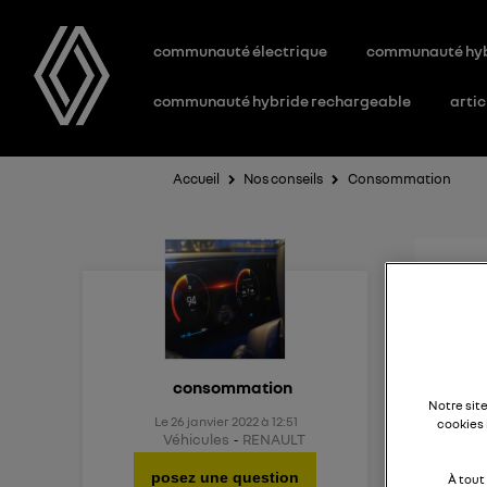
communauté électrique
communauté hy
communauté hybride rechargeable
artic
Accueil
Nos conseils
Consommation
Con
Bonjo
consommation
Notre sit
Le
26 janvier 2022
à
12:51
cookies 
J'hési
Véhicules
RENAULT
rappor
posez une question
À tout