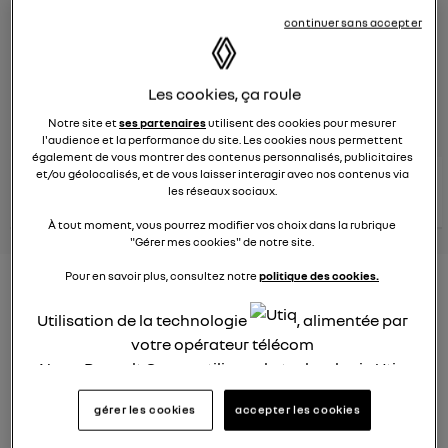
continuer sans accepter
Le
26 janvier 2022
à
12:51
Véhicules
RENAULT
Les cookies, ça roule
posez une question
Notre site et
ses partenaires
utilisent des cookies pour mesurer
l'audience et la performance du site. Les cookies nous permettent
également de vous montrer des contenus personnalisés, publicitaires
et/ou géolocalisés, et de vous laisser interagir avec nos contenus via
consultez les
voir tous les
conseils Renault
conseils
les réseaux sociaux.
conseils
similaires
À tout moment, vous pourrez modifier vos choix dans la rubrique
"Gérer mes cookies" de notre site.
Pour en savoir plus, consultez notre
politique des cookies.
Consommation carburant
voiture hybride
Utilisation de la technologie
, alimentée par
votre opérateur télécom
Ghislaine53
Nous, Renault Group, utilisons la technologie Utiq
Le
26 janvier 2022
à
12:50
pour nos activités digitales (telles que décrites
Bonjour
gérer les cookies
accepter les cookies
dans cette notice de consentement) et liées à
votre navigation sur
nos site(s)
(seulement si vous