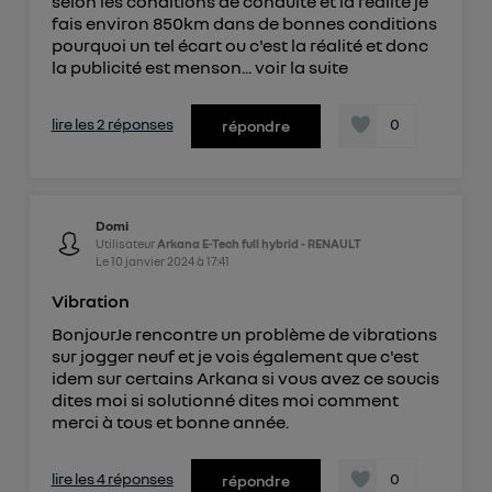
selon les conditions de conduite et la réalité je
fais environ 850km dans de bonnes conditions
pourquoi un tel écart ou c'est la réalité et donc
la publicité est menson...
voir la suite
lire les 2 réponses
0
répondre
Domi
Utilisateur
Arkana E-Tech full hybrid - RENAULT
Le
10 janvier 2024
à
17:41
Vibration
BonjourJe rencontre un problème de vibrations
sur jogger neuf et je vois également que c'est
idem sur certains Arkana si vous avez ce soucis
dites moi si solutionné dites moi comment
merci à tous et bonne année.
lire les 4 réponses
0
répondre