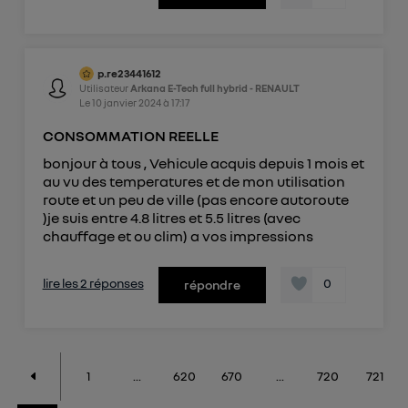
p.re23441612
Utilisateur
Arkana E-Tech full hybrid - RENAULT
Le
10 janvier 2024
à
17:17
CONSOMMATION REELLE
bonjour à tous , Vehicule acquis depuis 1 mois et
au vu des temperatures et de mon utilisation
route et un peu de ville (pas encore autoroute
)je suis entre 4.8 litres et 5.5 litres (avec
chauffage et ou clim) a vos impressions
lire les 2 réponses
0
répondre
1
...
620
670
...
720
721