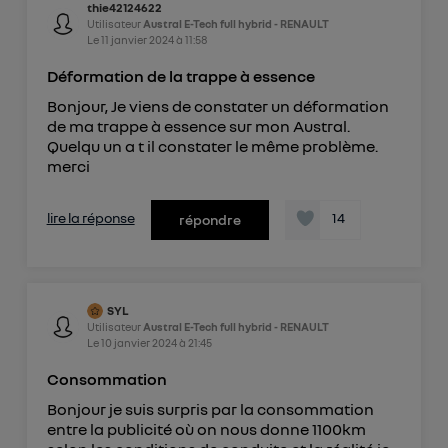
thie42124622
Utilisateur
Austral E-Tech full hybrid - RENAULT
Le
11 janvier 2024
à
11:58
Déformation de la trappe à essence
Bonjour, Je viens de constater un déformation
de ma trappe à essence sur mon Austral.
Quelqu un a t il constater le même problème.
merci
lire la réponse
14
répondre
SYL
Utilisateur
Austral E-Tech full hybrid - RENAULT
Le
10 janvier 2024
à
21:45
Consommation
Bonjour je suis surpris par la consommation
entre la publicité où on nous donne 1100km