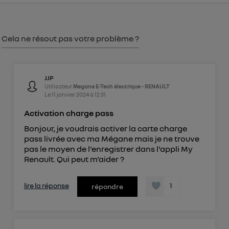
consentement sur
le portail d’Utiq
("
") ou via la page « gérer Utiq » en bas de ce site.
Pour plus d'informations, veuillez consulter
la
Politique d'information sur les données
Cela ne résout pas votre problème ?
personnelles d'Utiq
.
JJP
Utilisateur
Megane E-Tech électrique - RENAULT
Le
11 janvier 2024
à
12:31
Activation charge pass
Bonjour, je voudrais activer la carte charge
pass livrée avec ma Mégane mais je ne trouve
pas le moyen de l'enregistrer dans l'appli My
Renault. Qui peut m'aider ?
lire la réponse
1
répondre