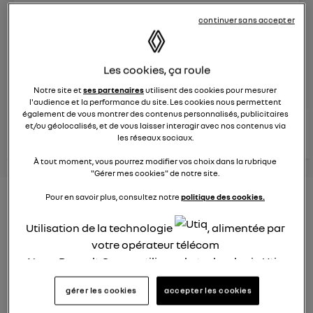
Le
26 janvier 2022
à
12:51
continuer sans accepter
Véhicules
RENAULT
Les cookies, ça roule
posez une question
Notre site et
ses partenaires
utilisent des cookies pour mesurer
l'audience et la performance du site. Les cookies nous permettent
également de vous montrer des contenus personnalisés, publicitaires
consultez les
et/ou géolocalisés, et de vous laisser interagir avec nos contenus via
voir tous les
conseils Renault
conseils
les réseaux sociaux.
conseils
similaires
À tout moment, vous pourrez modifier vos choix dans la rubrique
"Gérer mes cookies" de notre site.
Pour en savoir plus, consultez notre
politique des cookies.
Consommation carburant
voiture hybride
Utilisation de la technologie
, alimentée par
votre opérateur télécom
Ghislaine53
Nous, Renault Group, utilisons la technologie Utiq
Le
26 janvier 2022
à
12:50
pour nos activités digitales (telles que décrites
Bonjour
gérer les cookies
accepter les cookies
dans cette notice de consentement) et liées à
votre navigation sur
nos site(s)
(seulement si vous