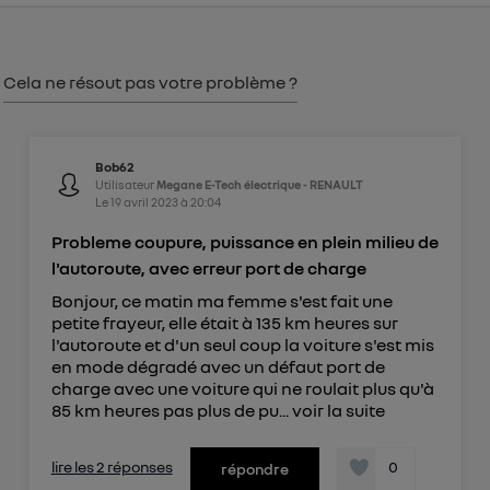
consentement sur
le portail d’Utiq
("
") ou via la page « gérer Utiq » en bas de ce site.
Pour plus d'informations, veuillez consulter
la
Cela ne résout pas votre problème ?
Politique d'information sur les données
personnelles d'Utiq
.
Bob62
Utilisateur
Megane E-Tech électrique - RENAULT
Le
19 avril 2023
à
20:04
Probleme coupure, puissance en plein milieu de
l'autoroute, avec erreur port de charge
Bonjour, ce matin ma femme s'est fait une
petite frayeur, elle était à 135 km heures sur
l'autoroute et d'un seul coup la voiture s'est mis
en mode dégradé avec un défaut port de
charge avec une voiture qui ne roulait plus qu'à
85 km heures pas plus de pu...
voir la suite
lire les 2 réponses
0
répondre