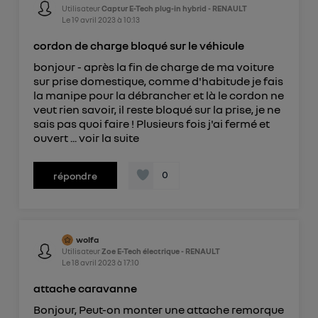
Utilisateur
Captur E-Tech plug-in hybrid - RENAULT
Le
19 avril 2023
à
10:13
cordon de charge bloqué sur le véhicule
bonjour - après la fin de charge de ma voiture
sur prise domestique, comme d'habitude je fais
la manipe pour la débrancher et là le cordon ne
veut rien savoir, il reste bloqué sur la prise, je ne
sais pas quoi faire ! Plusieurs fois j'ai fermé et
ouvert ...
voir la suite
0
répondre
wolfa
Utilisateur
Zoe E-Tech électrique - RENAULT
Le
18 avril 2023
à
17:10
attache caravanne
Bonjour, Peut-on monter une attache remorque