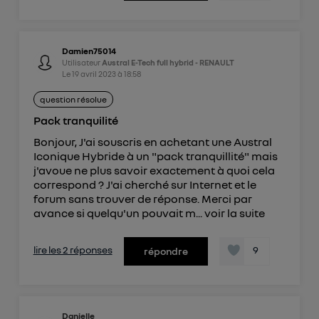
Damien75014
Utilisateur
Austral E-Tech full hybrid - RENAULT
Le
19 avril 2023
à
18:58
question résolue
Pack tranquilité
Bonjour, J'ai souscris en achetant une Austral
Iconique Hybride à un "pack tranquillité" mais
j'avoue ne plus savoir exactement à quoi cela
correspond ? J'ai cherché sur Internet et le
forum sans trouver de réponse. Merci par
avance si quelqu'un pouvait m...
voir la suite
lire les 2 réponses
9
répondre
Danielle