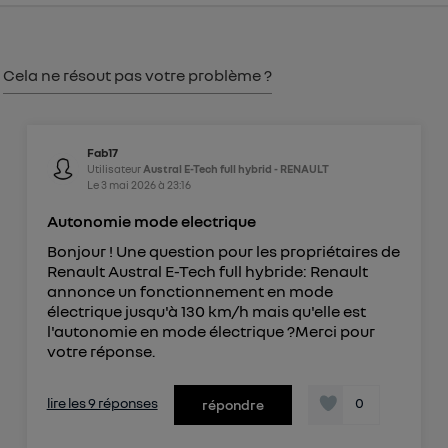
consentement sur
le portail d’Utiq
("
") ou via la page « gérer Utiq » en bas de ce site.
Pour plus d'informations, veuillez consulter
la
Cela ne résout pas votre problème ?
Politique d'information sur les données
personnelles d'Utiq
.
Fab17
Utilisateur
Austral E-Tech full hybrid - RENAULT
Le
3 mai 2026
à
23:16
Autonomie mode electrique
Bonjour ! Une question pour les propriétaires de
Renault Austral E-Tech full hybride: Renault
annonce un fonctionnement en mode
électrique jusqu'à 130 km/h mais qu'elle est
l'autonomie en mode électrique ?Merci pour
votre réponse.
lire les 9 réponses
0
répondre