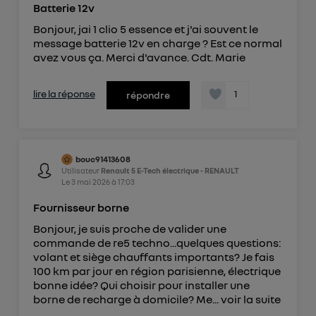
Batterie 12v
Bonjour, jai 1 clio 5 essence et j'ai souvent le
message batterie 12v en charge ? Est ce normal
avez vous ça. Merci d'avance. Cdt. Marie
lire la réponse
1
répondre
bouc91413608
Utilisateur
Renault 5 E-Tech électrique - RENAULT
Le
3 mai 2026
à
17:03
Fournisseur borne
Bonjour, je suis proche de valider une
commande de re5 techno...quelques questions:
volant et siège chauffants importants? Je fais
100 km par jour en région parisienne, électrique
bonne idée? Qui choisir pour installer une
borne de recharge à domicile? Me...
voir la suite