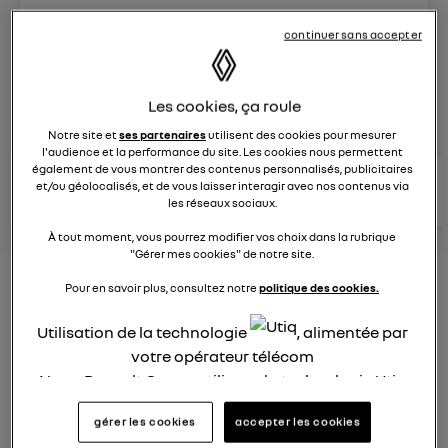
Le
26 janvier 2022
à
12:51
continuer sans accepter
Véhicules
RENAULT
Les cookies, ça roule
posez une question
Notre site et
ses partenaires
utilisent des cookies pour mesurer
l'audience et la performance du site. Les cookies nous permettent
également de vous montrer des contenus personnalisés, publicitaires
consultez les
voir tous les
et/ou géolocalisés, et de vous laisser interagir avec nos contenus via
conseils Renault
conseils
conseils
les réseaux sociaux.
similaires
À tout moment, vous pourrez modifier vos choix dans la rubrique
"Gérer mes cookies" de notre site.
Consommation carburant
Pour en savoir plus, consultez notre
politique des cookies.
voiture hybride
Utilisation de la technologie
, alimentée par
votre opérateur télécom
Ghislaine53
Le
26 janvier 2022
à
12:50
Nous, Renault Group, utilisons la technologie Utiq
pour nos activités digitales (telles que décrites
Bonjour
gérer les cookies
accepter les cookies
dans cette notice de consentement) et liées à