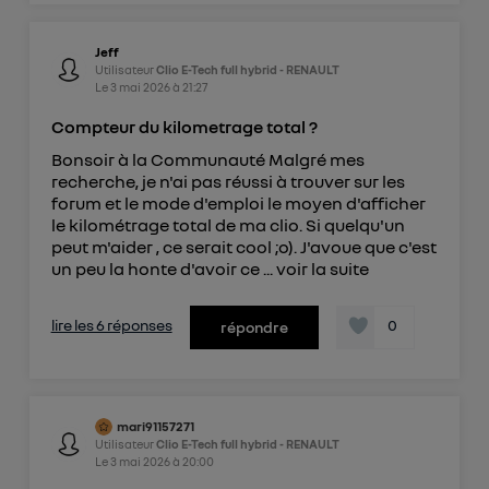
Jeff
Utilisateur
Clio E-Tech full hybrid - RENAULT
Le
3 mai 2026
à
21:27
Compteur du kilometrage total ?
Bonsoir à la Communauté Malgré mes
recherche, je n'ai pas réussi à trouver sur les
forum et le mode d'emploi le moyen d'afficher
le kilométrage total de ma clio. Si quelqu'un
peut m'aider , ce serait cool ;o). J'avoue que c'est
un peu la honte d'avoir ce ...
voir la suite
lire les 6 réponses
0
répondre
mari91157271
Utilisateur
Clio E-Tech full hybrid - RENAULT
Le
3 mai 2026
à
20:00