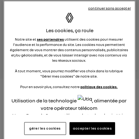
continuer sans accepter
Le
26 janvier 2022
à
12:51
Véhicules
RENAULT
Les cookies, ça roule
posez une question
Notre site et
ses partenaires
utilisent des cookies pour mesurer
l'audience et la performance du site. Les cookies nous permettent
également de vous montrer des contenus personnalisés, publicitaires
consultez les
et/ou géolocalisés, et de vous laisser interagir avec nos contenus via
voir tous les
conseils Renault
conseils
les réseaux sociaux.
conseils
similaires
À tout moment, vous pourrez modifier vos choix dans la rubrique
"Gérer mes cookies" de notre site.
Pour en savoir plus, consultez notre
politique des cookies.
Consommation carburant
voiture hybride
Utilisation de la technologie
, alimentée par
votre opérateur télécom
Ghislaine53
Nous, Renault Group, utilisons la technologie Utiq
Le
26 janvier 2022
à
12:50
pour nos activités digitales (telles que décrites
Bonjour
gérer les cookies
accepter les cookies
dans cette notice de consentement) et liées à
votre navigation sur
nos site(s)
(seulement si vous