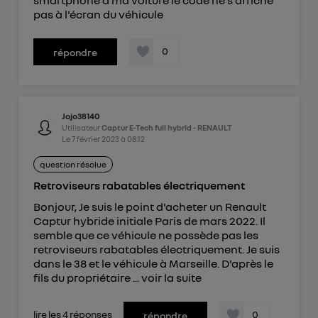
smartphone à ma voiture le code ne s'affiche
pas à l'écran du véhicule
0
répondre
Jojo38140
Utilisateur
Captur E-Tech full hybrid - RENAULT
Le
7 février 2023
à
08:12
question résolue
Retroviseurs rabatables électriquement
Bonjour, Je suis le point d'acheter un Renault
Captur hybride initiale Paris de mars 2022. Il
semble que ce véhicule ne possède pas les
retroviseurs rabatables électriquement. Je suis
dans le 38 et le véhicule à Marseille. D'après le
fils du propriétaire ...
voir la suite
lire les 4 réponses
0
répondre