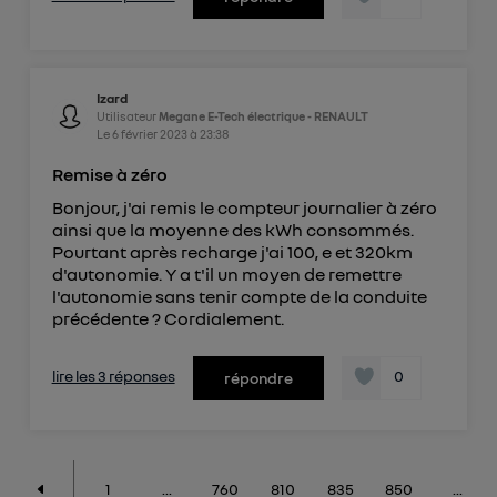
Izard
Utilisateur
Megane E-Tech électrique - RENAULT
Le
6 février 2023
à
23:38
Remise à zéro
Bonjour, j'ai remis le compteur journalier à zéro
ainsi que la moyenne des kWh consommés.
Pourtant après recharge j'ai 100, e et 320km
d'autonomie. Y a t'il un moyen de remettre
l'autonomie sans tenir compte de la conduite
précédente ? Cordialement.
lire les 3 réponses
0
répondre
1
...
760
810
835
850
...