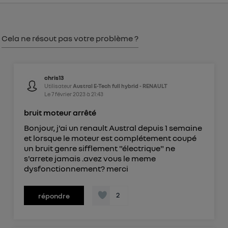
consentement sur
le portail d’Utiq
("
") ou via la page « gérer Utiq » en bas de ce site.
Pour plus d'informations, veuillez consulter
la
Cela ne résout pas votre problème ?
Politique d'information sur les données
personnelles d'Utiq
.
chris13
Utilisateur
Austral E-Tech full hybrid - RENAULT
Le
7 février 2023
à
21:43
bruit moteur arrêté
Bonjour, j'ai un renault Austral depuis 1 semaine
et lorsque le moteur est complétement coupé
un bruit genre sifflement "électrique" ne
s'arrete jamais .avez vous le meme
dysfonctionnement? merci
2
répondre