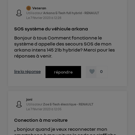
Veteran
Utilisateur
Arkana E-Tech full hybrid - RENAULT
Le
7 février 2023
à
12:28
SOS système du véhicule arkana
Bonjour à tous Comment fonctionne le
système d appelle des secours SOS de mon
arkana intens 145 21b hybride? Merci pour les
réponses à venir.
lire la réponse
0
répondre
joni
Utilisateur
Zoe E-Tech électrique - RENAULT
Le
7 février 2023
à
12:05
Conection à ma voiture
,, bonjour quand je veux reconnecter mon