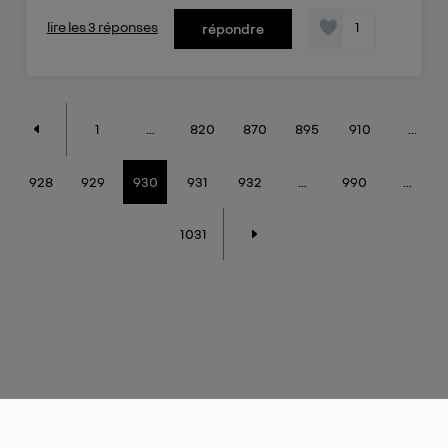
lire les 3 réponses
1
répondre
1
...
820
870
895
910
...
928
929
930
931
932
...
990
...
1031