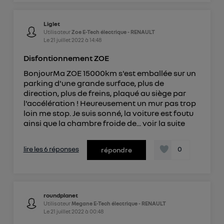
Liglet
Utilisateur
Zoe E-Tech électrique - RENAULT
Le
21 juillet 2022
à
14:48
Disfontionnement ZOE
BonjourMa ZOE 15000km s'est emballée sur un
parking d'une grande surface, plus de
direction, plus de freins, plaqué au siège par
l'accélération ! Heureusement un mur pas trop
loin me stop. Je suis sonné, la voiture est foutu
ainsi que la chambre froide de...
voir la suite
lire les 6 réponses
0
répondre
roundplanet
Utilisateur
Megane E-Tech électrique - RENAULT
Le
21 juillet 2022
à
00:48