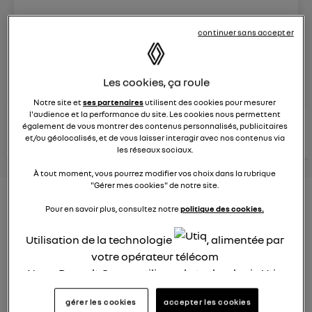
Le
26 janvier 2022
à
12:51
continuer sans accepter
Véhicules
RENAULT
posez une question
Les cookies, ça roule
Notre site et
ses partenaires
utilisent des cookies pour mesurer
l'audience et la performance du site. Les cookies nous permettent
consultez les
également de vous montrer des contenus personnalisés, publicitaires
voir tous les
conseils Renault
conseils
conseils
et/ou géolocalisés, et de vous laisser interagir avec nos contenus via
similaires
les réseaux sociaux.
À tout moment, vous pourrez modifier vos choix dans la rubrique
"Gérer mes cookies" de notre site.
Consommation carburant
Pour en savoir plus, consultez notre
politique des cookies.
voiture hybride
Utilisation de la technologie
, alimentée par
Ghislaine53
votre opérateur télécom
Le
26 janvier 2022
à
12:50
Nous, Renault Group, utilisons la technologie Utiq
Bonjour
pour nos activités digitales (telles que décrites
gérer les cookies
accepter les cookies
dans cette notice de consentement) et liées à