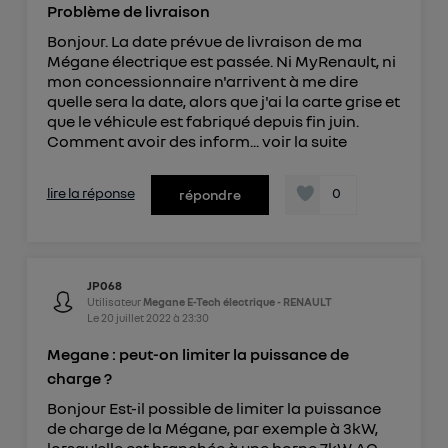
Problème de livraison
Bonjour. La date prévue de livraison de ma
Mégane électrique est passée. Ni MyRenault, ni
mon concessionnaire n'arrivent à me dire
quelle sera la date, alors que j'ai la carte grise et
que le véhicule est fabriqué depuis fin juin.
Comment avoir des inform...
voir la suite
lire la réponse
0
répondre
JP068
Utilisateur
Megane E-Tech électrique - RENAULT
Le
20 juillet 2022
à
23:30
Megane : peut-on limiter la puissance de
charge ?
Bonjour Est-il possible de limiter la puissance
de charge de la Mégane, par exemple à 3kW,
lorsqu'elle est branchée à une borne 7kW AC