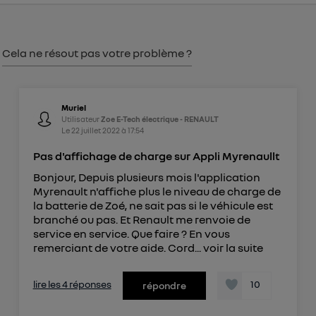
consentement sur
le portail d’Utiq
("
") ou via la page « gérer Utiq » en bas de ce site.
Pour plus d'informations, veuillez consulter
la
Cela ne résout pas votre problème ?
Politique d'information sur les données
personnelles d'Utiq
.
Muriel
Utilisateur
Zoe E-Tech électrique - RENAULT
Le
22 juillet 2022
à
17:54
Pas d'affichage de charge sur Appli Myrenaullt
Bonjour, Depuis plusieurs mois l'application
Myrenault n'affiche plus le niveau de charge de
la batterie de Zoé, ne sait pas si le véhicule est
branché ou pas. Et Renault me renvoie de
service en service. Que faire ? En vous
remerciant de votre aide. Cord...
voir la suite
lire les 4 réponses
10
répondre