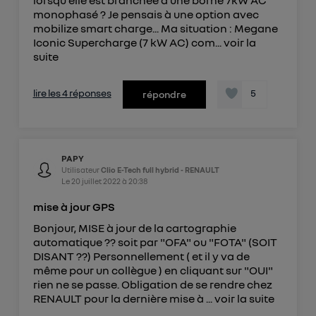
monophasé ? Je pensais à une option avec
mobilize smart charge... Ma situation : Megane
Iconic Supercharge (7 kW AC) com...
voir la
suite
lire les 4 réponses
5
répondre
PAPY
Utilisateur
Clio E-Tech full hybrid - RENAULT
Le
20 juillet 2022
à
20:38
mise à jour GPS
Bonjour, MISE à jour de la cartographie
automatique ?? soit par "OFA" ou "FOTA" (SOIT
DISANT ??) Personnellement ( et il y va de
même pour un collègue ) en cliquant sur "OUI"
rien ne se passe. Obligation de se rendre chez
RENAULT pour la dernière mise à ...
voir la suite