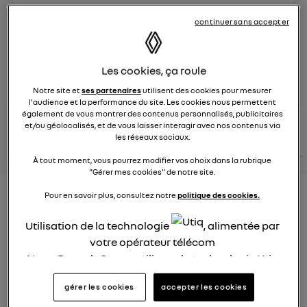
Le
26 janvier 2022
à
12:51
continuer sans accepter
Véhicules
RENAULT
Les cookies, ça roule
posez une question
Notre site et
ses partenaires
utilisent des cookies pour mesurer
l'audience et la performance du site. Les cookies nous permettent
également de vous montrer des contenus personnalisés, publicitaires
consultez les
et/ou géolocalisés, et de vous laisser interagir avec nos contenus via
voir tous les
conseils Renault
conseils
conseils
les réseaux sociaux.
similaires
À tout moment, vous pourrez modifier vos choix dans la rubrique
"Gérer mes cookies" de notre site.
Consommation carburant
Pour en savoir plus, consultez notre
politique des cookies.
voiture hybride
Utilisation de la technologie
, alimentée par
votre opérateur télécom
Ghislaine53
Le
26 janvier 2022
à
12:50
Nous, Renault Group, utilisons la technologie Utiq
pour nos activités digitales (telles que décrites
Bonjour
gérer les cookies
accepter les cookies
dans cette notice de consentement) et liées à