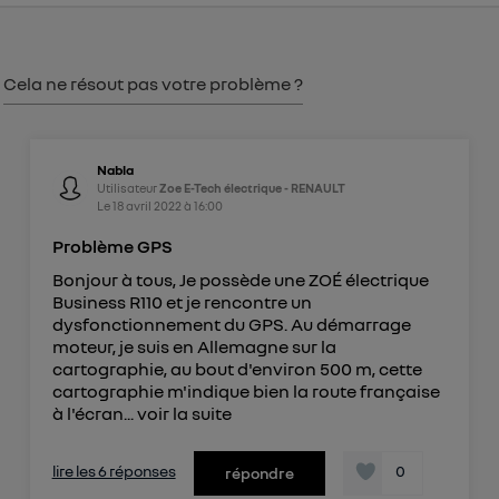
consentement sur
le portail d’Utiq
("
") ou via la page « gérer Utiq » en bas de ce site.
Pour plus d'informations, veuillez consulter
la
Cela ne résout pas votre problème ?
Politique d'information sur les données
personnelles d'Utiq
.
Nabla
Utilisateur
Zoe E-Tech électrique - RENAULT
Le
18 avril 2022
à
16:00
Problème GPS
Bonjour à tous, Je possède une ZOÉ électrique
Business R110 et je rencontre un
dysfonctionnement du GPS. Au démarrage
moteur, je suis en Allemagne sur la
cartographie, au bout d'environ 500 m, cette
cartographie m'indique bien la route française
à l'écran...
voir la suite
lire les 6 réponses
0
répondre