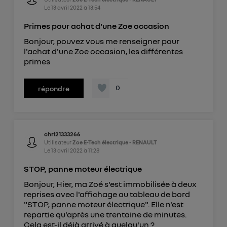
Le
13 avril 2022
à
13:54
Primes pour achat d'une Zoe occasion
Bonjour, pouvez vous me renseigner pour
l'achat d'une Zoe occasion, les différentes
primes
0
répondre
chri21333266
Utilisateur
Zoe E-Tech électrique - RENAULT
Le
13 avril 2022
à
11:28
STOP, panne moteur électrique
Bonjour, Hier, ma Zoé s'est immobilisée à deux
reprises avec l'affichage au tableau de bord
"STOP, panne moteur électrique". Elle n'est
repartie qu'après une trentaine de minutes.
Cela est-il déjà arrivé à quelqu'un ?