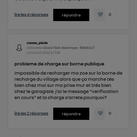
lire les 4 réponses
0
répondre
caase_pieds
Utilisateur
Zoe E-Tech électrique - RENAULT
Le
12 avril 2022
à
17:36
probleme de charge sur borne publique
impossible de recharger ma zoe sur la borne de
recharge du village alors que ça marche tés
bien chez moi sur ma prise mur et trés bien
chez le garagiste. j'ai le message "verification
en cours" et la charge s'arrete.pourquoi?
lire les 2 réponses
0
répondre