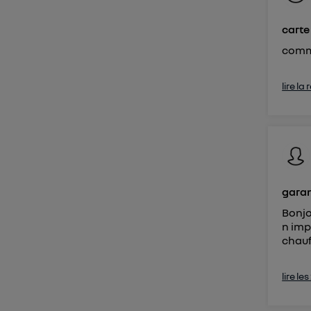
carte
comme
lire la
garan
Bonjo
n imp
chauf
lire le