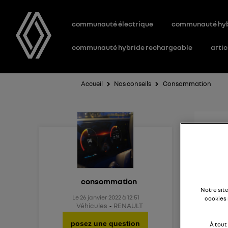
communauté électrique
communauté hy
communauté hybride rechargeable
artic
Accueil
Nos conseils
Consommation
Con
Bonjo
consommation
Notre sit
Le
26 janvier 2022
à
12:51
cookies 
J'hési
Véhicules
RENAULT
rappor
posez une question
À tout