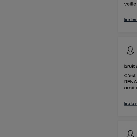
veille
lire le
bruit
C'est
RENAU
croit 
lire la