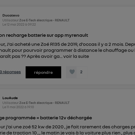
pouvez à tout moment retirer ce consentement sur
le portail
") ou via la page « gérer Utiq » en bas de ce site. Po
Ducatevo
mations, veuillez consulter
la Politique d'information sur le
Utilisateur
Zoe E-Tech électrique - RENAULT
personnelles d'Utiq
.
Le
12 mai 2022
à
09:22
on recharge batterie sur app myrenault
r, J'ai acheté une Zoé R135 de 2019, d'occas il y a 2 mois. Depu
ault pour pourvoir programmer à distance le chauffage ou la
araît pas ?? Après avoir ga...
voir la suite
s 3 réponses
2
répondre
LouAude
Utilisateur
Zoe E-Tech électrique - RENAULT
Le
11 mai 2022
à
19:10
e programmée = batterie 12v déchargée
ur j'ai une zoé 52 kw de 2020 , je fait rarement des charges 
ie de traction 10 , , le matin je vais à la voiture plus rien , p