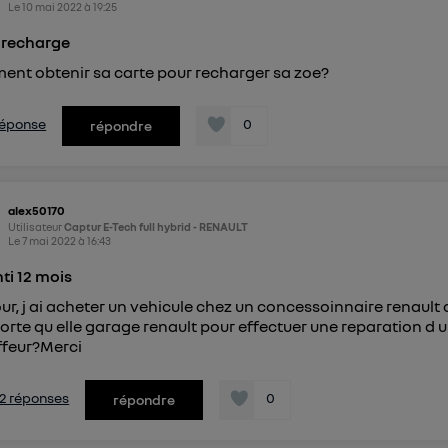
Le
10 mai 2022
à
19:25
 recharge
nt obtenir sa carte pour recharger sa zoe?
 réponse
0
répondre
alex50170
Utilisateur
Captur E-Tech full hybrid - RENAULT
Le
7 mai 2022
à
16:43
ti 12 mois
ur, j ai acheter un vehicule chez un concessoinnaire renault c
orte qu elle garage renault pour effectuer une reparation d 
feur?Merci
s 2 réponses
0
répondre