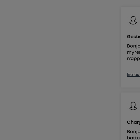
Vous 
d'infor
Gesti
Bonjou
myren
n'app
lire le
Charg
Bonjo
batter