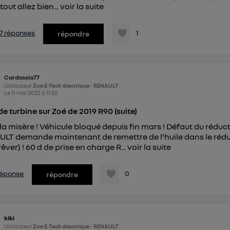
 tout allez bien...
voir la suite
s 7 réponses
1
répondre
Cardassia77
Utilisateur
Zoe E-Tech électrique - RENAULT
Le
11 mai 2022
à
11:52
 de turbine sur Zoé de 2019 R90 (suite)
 la misère ! Véhicule bloqué depuis fin mars ! Défaut du rédu
LT demande maintenant de remettre de l'huile dans le rédu
rêver) ! 60 d de prise en charge R...
voir la suite
 réponse
0
répondre
kiki
Utilisateur
Zoe E-Tech électrique - RENAULT