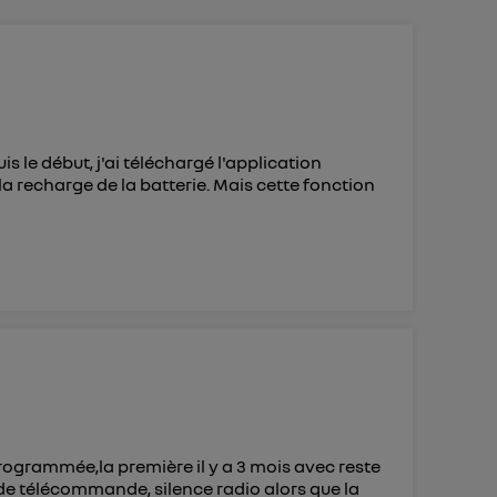
 d’Utiq
("
ur plus
s données
is le début, j'ai téléchargé l'application
 recharge de la batterie. Mais cette fonction
programmée,la première il y a 3 mois avec reste
lus de télécommande, silence radio alors que la