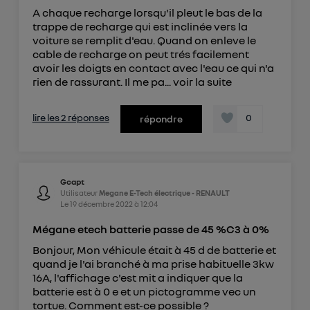
A chaque recharge lorsqu'il pleut le bas de la
trappe de recharge qui est inclinée vers la
voiture se remplit d'eau. Quand on enleve le
cable de recharge on peut trés facilement
avoir les doigts en contact avec l'eau ce qui n'a
rien de rassurant. Il me pa...
voir la suite
lire les 2 réponses
0
répondre
Gcapt
Utilisateur
Megane E-Tech électrique - RENAULT
Le
19 décembre 2022
à
12:04
Mégane etech batterie passe de 45 %C3 à 0%
Bonjour, Mon véhicule était à 45 d de batterie et
quand je l'ai branché à ma prise habituelle 3kw
16A, l'affichage c'est mit a indiquer que la
batterie est à 0 e et un pictogramme vec un
tortue. Comment est-ce possible ?