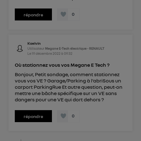
0
répondre
Kaelvin
Utilisateur
Megane E-Tech électrique - RENAULT
Le
19 décembre 2022
à
09:32
Où stationnez vous vos Megane E Tech ?
Bonjour, Petit sondage, comment stationnez
vous vos VE ? Garage/Parking à l'abriSous un
carport ParkingRue Et autre question, peut-on
mettre une bâche spécifique sur un VE sans
dangers pour une VE qui dort dehors ?
0
répondre