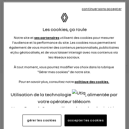
Le
8 juin 2023
à
13:15
continuer sans accepter
Véhicules
RENAULT
Les cookies, ça roule
posez une question
Notre site et
ses partenaires
utilisent des cookies pour mesurer
l'audience et la performance du site. Les cookies nous permettent
également de vous montrer des contenus personnalisés, publicitaires
consultez les
et/ou géolocalisés, et de vous laisser interagir avec nos contenus via
voir tous les
conseils Renault
conseils
conseils
les réseaux sociaux.
similaires
À tout moment, vous pourrez modifier vos choix dans la rubrique
"Gérer mes cookies" de notre site.
Nouveau modèle électrique
Pour en savoir plus, consultez notre
politique des cookies.
Renault 2022
Utilisation de la technologie
, alimentée par
votre opérateur télécom
Elsa32
Le
26 janvier 2022
à
13:26
Nous, Renault Group, utilisons la technologie Utiq
pour nos activités digitales (telles que décrites
Quel est le nouveau modèle électrique Renault cette
gérer les cookies
accepter les cookies
dans cette notice de consentement) et liées à
année ?
votre navigation sur
nos site(s)
(seulement si vous