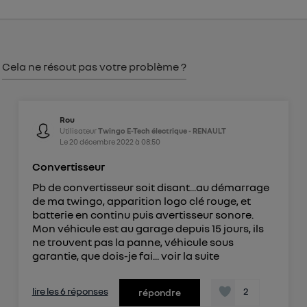
consentement sur
le portail d’Utiq
("
") ou via la page « gérer Utiq » en bas de ce site.
Pour plus d'informations, veuillez consulter
la
Politique d'information sur les données
Cela ne résout pas votre problème ?
personnelles d'Utiq
.
Rou
Utilisateur
Twingo E-Tech électrique - RENAULT
Le
20 décembre 2022
à
08:50
Convertisseur
Pb de convertisseur soit disant...au démarrage
de ma twingo, apparition logo clé rouge, et
batterie en continu puis avertisseur sonore.
Mon véhicule est au garage depuis 15 jours, ils
ne trouvent pas la panne, véhicule sous
garantie, que dois-je fai...
voir la suite
lire les 6 réponses
2
répondre