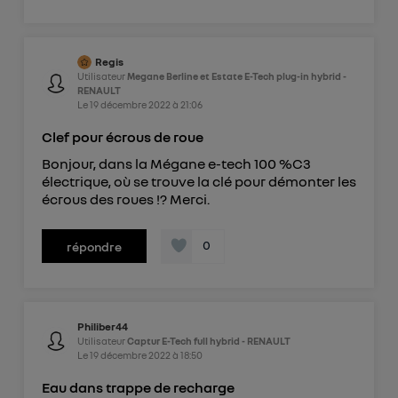
Regis
Utilisateur
Megane Berline et Estate E-Tech plug-in hybrid -
RENAULT
Le
19 décembre 2022
à
21:06
Clef pour écrous de roue
Bonjour, dans la Mégane e-tech 100 %C3
électrique, où se trouve la clé pour démonter les
écrous des roues !? Merci.
0
répondre
Philiber44
Utilisateur
Captur E-Tech full hybrid - RENAULT
Le
19 décembre 2022
à
18:50
Eau dans trappe de recharge