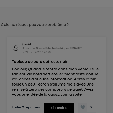
consentement sur
le portail d’Utiq
("
") ou via la page « gérer Utiq » en bas de ce site.
Pour plus d'informations, veuillez consulter
la
Cela ne résout pas votre problème ?
Politique d'information sur les données
personnelles d'Utiq
.
jose44
Utilisateur
Scenic E-Tech électrique - RENAULT
Le
21 avril 2026
à
20:23
Tableau de bord qui reste noir
Bonjour, Quand je rentre dans mon véhicule, le
tableau de bord derrière le volant reste noir. Je
n'ai accès à aucune information. Après avoir
roulé un peu, l'écran s'allume mais avec une
remise à zéro des compteurs de trajet. Avez
vous une idée de la caus...
voir la suite
lire les 2 réponses
0
répondre