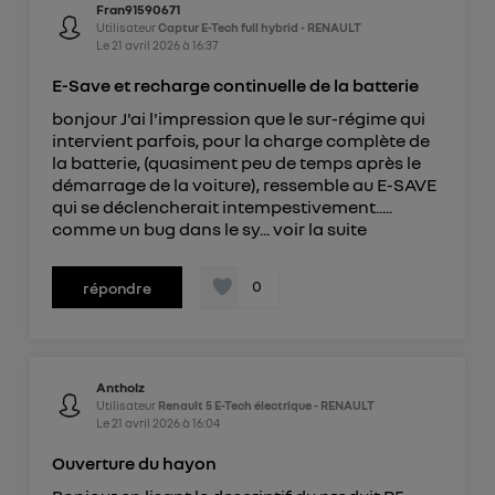
Fran91590671
Utilisateur
Captur E-Tech full hybrid - RENAULT
Le
21 avril 2026
à
16:37
E-Save et recharge continuelle de la batterie
bonjour J'ai l'impression que le sur-régime qui
intervient parfois, pour la charge complète de
la batterie, (quasiment peu de temps après le
démarrage de la voiture), ressemble au E-SAVE
qui se déclencherait intempestivement.....
comme un bug dans le sy...
voir la suite
0
répondre
Antholz
Utilisateur
Renault 5 E-Tech électrique - RENAULT
Le
21 avril 2026
à
16:04
Ouverture du hayon