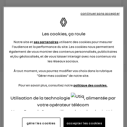
Le
8 juin 2023
à
13:15
continuer sans accepter
Véhicules
RENAULT
posez une question
Les cookies, ça roule
Notre site et
ses partenaires
utilisent des cookies pour mesurer
l'audience et la performance du site. Les cookies nous permettent
consultez les
également de vous montrer des contenus personnalisés, publicitaires
voir tous les
conseils Renault
conseils
conseils
et/ou géolocalisés, et de vous laisser interagir avec nos contenus via
similaires
les réseaux sociaux.
À tout moment, vous pourrez modifier vos choix dans la rubrique
"Gérer mes cookies" de notre site.
Nouveau modèle électrique
Pour en savoir plus, consultez notre
politique des cookies.
Renault 2022
Utilisation de la technologie
, alimentée par
Elsa32
votre opérateur télécom
Le
26 janvier 2022
à
13:26
Nous, Renault Group, utilisons la technologie Utiq
Quel est le nouveau modèle électrique Renault cette
pour nos activités digitales (telles que décrites
année ?
gérer les cookies
accepter les cookies
dans cette notice de consentement) et liées à