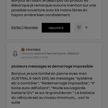
Bonjour en lisant le descriptif du produit R5
électrique je remarque aucune mention sur une
possible ouverture auto kit mains libres du
hayon arrière bien cordialement
lire les 7 réponses
0
répondre
CDA93360
Utilisateur
Austral E-Tech full hybrid - RENAULT
Le
21 avril 2026
à
15:43
plusieurs messages et demarrage impossible
Bonjour, je suis tombé en panne avec mon
AUSTRAL E-tech 200, les messages "système
elc a contrôler", "Redemarrage impossible", "P
boite auto défaillant", "Mode sauvegarde
batterie 12V" et sur le grand écran " La batterie
du véhicule est au niveau minimum,...
voir la
suite