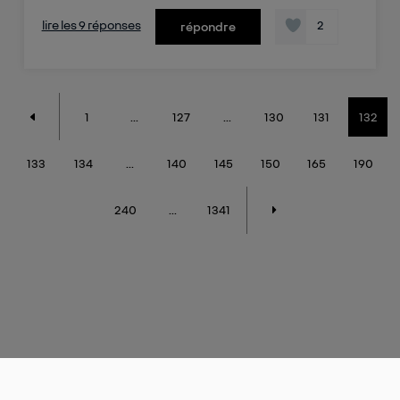
lire les 9 réponses
2
répondre
1
...
127
...
130
131
132
133
134
...
140
145
150
165
190
240
...
1341