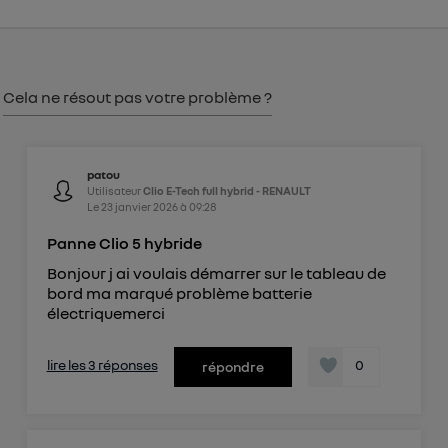
consentement sur
le portail d’Utiq
("
") ou via la page « gérer Utiq » en bas de ce site.
Pour plus d'informations, veuillez consulter
la
Politique d'information sur les données
Cela ne résout pas votre problème ?
personnelles d'Utiq
.
patou
Utilisateur
Clio E-Tech full hybrid - RENAULT
Le
23 janvier 2026
à
09:28
Panne Clio 5 hybride
Bonjour j ai voulais démarrer sur le tableau de
bord ma marqué problème batterie
électriquemerci
lire les 3 réponses
0
répondre