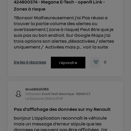
424800374 - Megane E-Tech - openR Link -
Zones à risque
?Bonsoir Malheureusement j'ai Pas réussi a
trouver la partie volume des alertes ou
avertissement ( zone à risque) Peut être que je
suis pas au bon endroit. Sur Google Maps j'ai
trois options son alertes ,désactivées / alertes
uniquement / Activées mais p...
voir la suite
lire les 4 réponses
0
répondre
brua32626355
Utilisateur
Zoe E-Tech électrique - RENAULT
Le
22 janvier 2026
à
09:47
Pas d'affichage des données sur my Renault
bonjour L'application reconnaît le véhicule
mais un message d'erreur stipule que les
donnees ne peuvent pas être affichées. J'ai