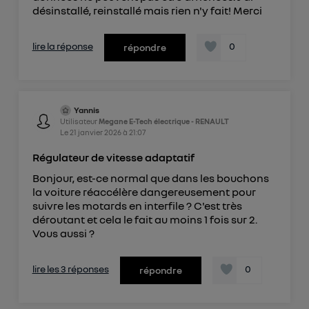
désinstallé, reinstallé mais rien n'y fait! Merci
lire la réponse
0
répondre
Yannis
Utilisateur
Megane E-Tech électrique - RENAULT
Le
21 janvier 2026
à
21:07
Régulateur de vitesse adaptatif
Bonjour, est-ce normal que dans les bouchons
la voiture réaccélère dangereusement pour
suivre les motards en interfile ? C'est très
déroutant et cela le fait au moins 1 fois sur 2.
Vous aussi ?
lire les 3 réponses
0
répondre