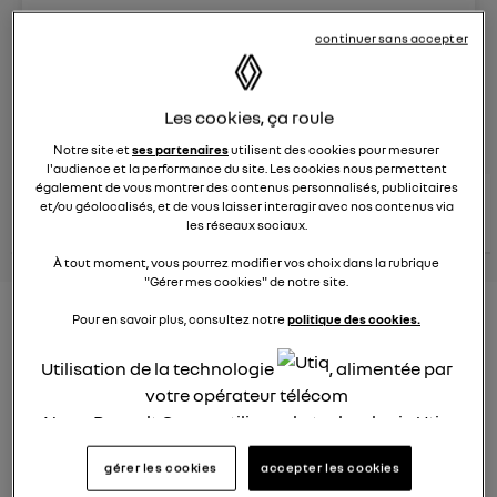
Le
8 juin 2023
à
13:15
continuer sans accepter
Véhicules
RENAULT
Les cookies, ça roule
posez une question
Notre site et
ses partenaires
utilisent des cookies pour mesurer
l'audience et la performance du site. Les cookies nous permettent
également de vous montrer des contenus personnalisés, publicitaires
consultez les
voir tous les
et/ou géolocalisés, et de vous laisser interagir avec nos contenus via
conseils Renault
conseils
conseils
les réseaux sociaux.
similaires
À tout moment, vous pourrez modifier vos choix dans la rubrique
"Gérer mes cookies" de notre site.
Nouveau modèle électrique
Pour en savoir plus, consultez notre
politique des cookies.
Renault 2022
Utilisation de la technologie
, alimentée par
votre opérateur télécom
Elsa32
Le
26 janvier 2022
à
13:26
Nous, Renault Group, utilisons la technologie Utiq
pour nos activités digitales (telles que décrites
Quel est le nouveau modèle électrique Renault cette
gérer les cookies
accepter les cookies
dans cette notice de consentement) et liées à
année ?