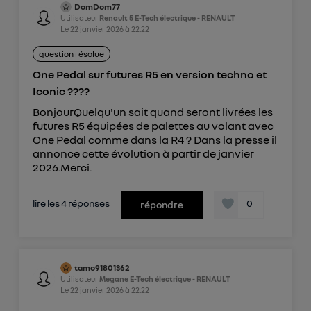
DomDom77
Utilisateur
Renault 5 E-Tech électrique - RENAULT
Le
22 janvier 2026
à
22:22
question résolue
One Pedal sur futures R5 en version techno et
Iconic ????
BonjourQuelqu'un sait quand seront livrées les
futures R5 équipées de palettes au volant avec
One Pedal comme dans la R4 ? Dans la presse il
annonce cette évolution à partir de janvier
2026.Merci.
lire les 4 réponses
0
répondre
tamo91801362
Utilisateur
Megane E-Tech électrique - RENAULT
Le
22 janvier 2026
à
22:22