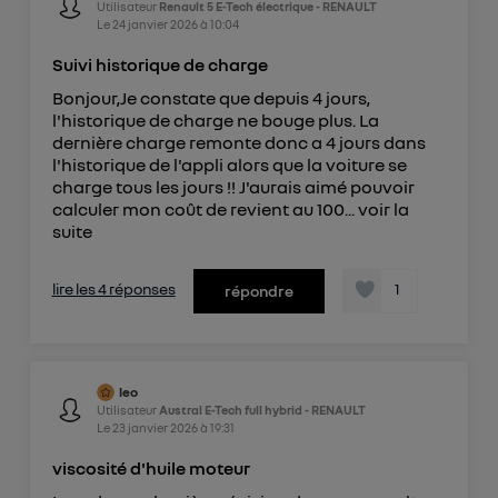
Utilisateur
Renault 5 E-Tech électrique - RENAULT
Le
24 janvier 2026
à
10:04
Suivi historique de charge
Bonjour,Je constate que depuis 4 jours,
l'historique de charge ne bouge plus. La
dernière charge remonte donc a 4 jours dans
l'historique de l'appli alors que la voiture se
charge tous les jours !! J'aurais aimé pouvoir
calculer mon coût de revient au 100...
voir la
suite
lire les 4 réponses
1
répondre
leo
Utilisateur
Austral E-Tech full hybrid - RENAULT
Le
23 janvier 2026
à
19:31
viscosité d'huile moteur