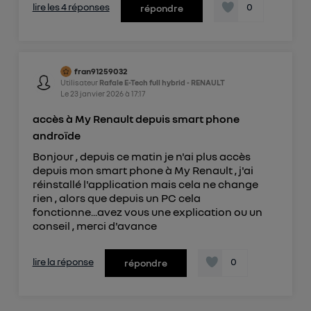
lire les 4 réponses
0
répondre
fran91259032
Utilisateur
Rafale E-Tech full hybrid - RENAULT
Le
23 janvier 2026
à
17:17
accès à My Renault depuis smart phone
androïde
Bonjour , depuis ce matin je n'ai plus accès
depuis mon smart phone à My Renault , j'ai
réinstallé l'application mais cela ne change
rien , alors que depuis un PC cela
fonctionne...avez vous une explication ou un
conseil , merci d'avance
lire la réponse
0
répondre