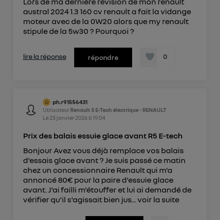
Lors de ma dernière révision de mon renault
austral 2024 1.3 160 cv renault a fait la vidange
moteur avec de la 0W20 alors que my renault
stipule de la 5w30 ? Pourquoi ?
lire la réponse
0
répondre
ph.r91556431
Utilisateur
Renault 5 E-Tech électrique - RENAULT
Le
23 janvier 2026
à
19:04
Prix des balais essuie glace avant R5 E-tech
Bonjour Avez vous déjà remplace vos balais
d'essais glace avant ? Je suis passé ce matin
chez un concessionnaire Renault qui m'a
annoncé 80€ pour la paire d'essuie glace
avant. J'ai failli m'étouffer et lui ai demandé de
vérifier qu'il s'agissait bien jus...
voir la suite