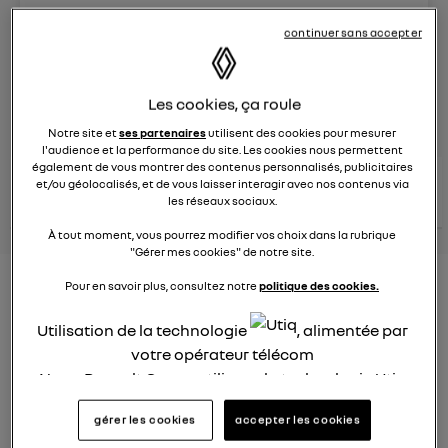
Le
8 juin 2023
à
13:15
continuer sans accepter
Véhicules
RENAULT
Les cookies, ça roule
posez une question
Notre site et
ses partenaires
utilisent des cookies pour mesurer
l'audience et la performance du site. Les cookies nous permettent
également de vous montrer des contenus personnalisés, publicitaires
consultez les
et/ou géolocalisés, et de vous laisser interagir avec nos contenus via
voir tous les
conseils Renault
conseils
conseils
les réseaux sociaux.
similaires
À tout moment, vous pourrez modifier vos choix dans la rubrique
"Gérer mes cookies" de notre site.
Nouveau modèle électrique
Pour en savoir plus, consultez notre
politique des cookies.
Renault 2022
Utilisation de la technologie
, alimentée par
votre opérateur télécom
Elsa32
Le
26 janvier 2022
à
13:26
Nous, Renault Group, utilisons la technologie Utiq
pour nos activités digitales (telles que décrites
Quel est le nouveau modèle électrique Renault cette
gérer les cookies
accepter les cookies
dans cette notice de consentement) et liées à
année ?