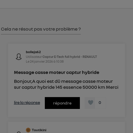
consentement sur
le portail d’Utiq
("
") ou via la page « gérer Utiq » en bas de ce site.
Pour plus d'informations, veuillez consulter
la
Politique d'information sur les données
Cela ne résout pas votre problème ?
personnelles d'Utiq
.
bolleja62
Utilisateur
Captur E-Tech full hybrid - RENAULT
Le
24 janvier 2026
à
10:38
Message casse moteur captur hybride
Bonjour,A quoi est dû message casse moteur
sur captur hybride 145 essence 50000 km Merci
lire la réponse
0
répondre
Toutikini