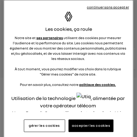
continuer sans accepter
Le
8 juin 2023
à
13:15
Véhicules
RENAULT
Les cookies, ça roule
posez une question
Notre site et
ses partenaires
utilisent des cookies pour mesurer
l'audience et la performance du site. Les cookies nous permettent
également de vous montrer des contenus personnalisés, publicitaires
et/ou géolocalisés, et de vous laisser interagir avec nos contenus via
consultez les
voir tous les
conseils Renault
conseils
les réseaux sociaux.
conseils
similaires
À tout moment, vous pourrez modifier vos choix dans la rubrique
"Gérer mes cookies" de notre site.
Pour en savoir plus, consultez notre
politique des cookies.
Nouveau modèle électrique
Renault 2022
Utilisation de la technologie
, alimentée par
votre opérateur télécom
Elsa32
Nous, Renault Group, utilisons la technologie Utiq
Le
26 janvier 2022
à
13:26
pour nos activités digitales (telles que décrites
Quel est le nouveau modèle électrique Renault cette
gérer les cookies
accepter les cookies
dans cette notice de consentement) et liées à
année ?
votre navigation sur
nos site(s)
(seulement si vous