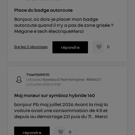
Place du badge autoroute
Bonjour, où dois-je placer mon badge
autoroute quand il n'y a pas de zone grisée ?
Mégane e tech électriqueMerci
lire les 2 réponses
0
répondre
Thie91349570
Utilisateur
Symbioz E-Tech full hybrid - RENAULT
Le
11 juillet 2026
à
19:53
Maj moteur sur symbioz hybride 160
bonjour Pb maj juillet 2026 Avant la maj la
voiture avait une consommation de 4.5 et
depuis au démarrage 22l puis du 7l... Merci
0
répondre