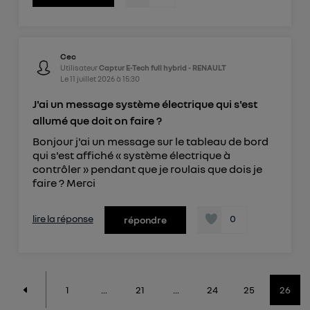
Cec
Utilisateur
Captur E-Tech full hybrid - RENAULT
Le
11 juillet 2026
à
15:30
J'ai un message système électrique qui s'est
allumé que doit on faire ?
Bonjour j'ai un message sur le tableau de bord
qui s'est affiché « système électrique à
contrôler » pendant que je roulais que dois je
faire ? Merci
lire la réponse
0
répondre
1
...
21
...
24
25
26