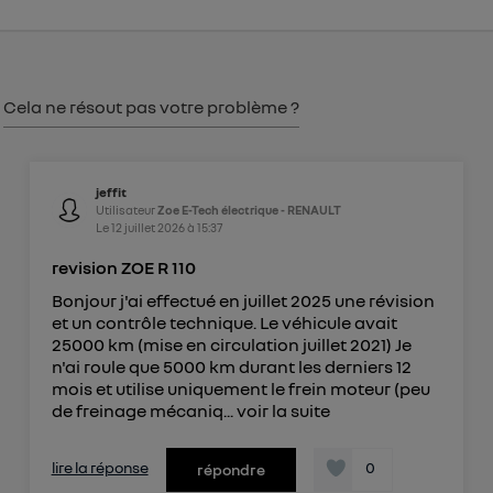
consentement sur
le portail d’Utiq
("
") ou via la page « gérer Utiq » en bas de ce site.
Pour plus d'informations, veuillez consulter
la
Politique d'information sur les données
Cela ne résout pas votre problème ?
personnelles d'Utiq
.
jeffit
Utilisateur
Zoe E-Tech électrique - RENAULT
Le
12 juillet 2026
à
15:37
revision ZOE R 110
Bonjour j'ai effectué en juillet 2025 une révision
et un contrôle technique. Le véhicule avait
25000 km (mise en circulation juillet 2021) Je
n'ai roule que 5000 km durant les derniers 12
mois et utilise uniquement le frein moteur (peu
de freinage mécaniq...
voir la suite
lire la réponse
0
répondre