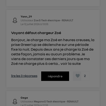
Yann_29
Utilisateur
Zoe E-Tech électrique - RENAULT
Le
12 juillet 2026
à
13:05
Voyant défaut chargeur Zoé
Bonjour, Je charge ma Zoé en heures creuses, la
prise Green'up se déclenche sur une période
fixe la nuit. Depuis deux ans je charge la Zoé de
cette façon, jamais eu aucun problème. Je
viens de constater ces derniers jours que ma
Zoé ne charge plus à certa...
voir la suite
lire les 3 réponses
2
répondre
Gege
Utilisateur
Megane E-Tech électrique - RENAULT
Le
12 juillet 2026
à
12:33