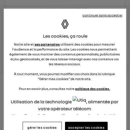
Le
8 juin 2023
à
13:15
continuer sans accepter
Véhicules
RENAULT
posez une question
Les cookies, ça roule
Notre site et
ses partenaires
utilisent des cookies pour mesurer
l'audience et la performance du site. Les cookies nous permettent
consultez les
voir tous les
également de vous montrer des contenus personnalisés, publicitaires
conseils Renault
conseils
conseils
et/ou géolocalisés, et de vous laisser interagir avec nos contenus via
similaires
les réseaux sociaux.
À tout moment, vous pourrez modifier vos choix dans la rubrique
"Gérer mes cookies" de notre site.
Nouveau modèle électrique
Pour en savoir plus, consultez notre
politique des cookies.
Renault 2022
Utilisation de la technologie
, alimentée par
Elsa32
votre opérateur télécom
Le
26 janvier 2022
à
13:26
Nous, Renault Group, utilisons la technologie Utiq
Quel est le nouveau modèle électrique Renault cette
pour nos activités digitales (telles que décrites
année ?
gérer les cookies
accepter les cookies
dans cette notice de consentement) et liées à