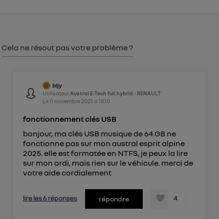
Vous pouvez à tout moment retirer ce
consentement sur
le portail d’Utiq
("
") ou via la page « gérer Utiq » en bas de ce site.
Pour plus d'informations, veuillez consulter
la
Cela ne résout pas votre problème ?
Politique d'information sur les données
personnelles d'Utiq
.
bljy
Utilisateur
Austral E-Tech full hybrid - RENAULT
Le
11 novembre 2025
à
18:10
fonctionnement clés USB
bonjour, ma clés USB musique de 64 GB ne
fonctionne pas sur mon austral esprit alpine
2025. elle est formatée en NTFS, je peux la lire
sur mon ordi, mais rien sur le véhicule. merci de
votre aide cordialement
lire les 6 réponses
4
répondre