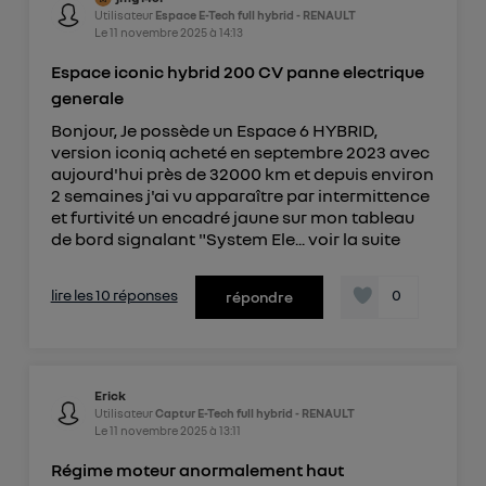
Utilisateur
Espace E-Tech full hybrid - RENAULT
Le
11 novembre 2025
à
14:13
Espace iconic hybrid 200 CV panne electrique
generale
Bonjour, Je possède un Espace 6 HYBRID,
version iconiq acheté en septembre 2023 avec
aujourd'hui près de 32000 km et depuis environ
2 semaines j'ai vu apparaître par intermittence
et furtivité un encadré jaune sur mon tableau
de bord signalant "System Ele...
voir la suite
lire les 10 réponses
0
répondre
Erick
Utilisateur
Captur E-Tech full hybrid - RENAULT
Le
11 novembre 2025
à
13:11
Régime moteur anormalement haut