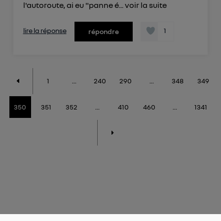
l'autoroute, ai eu "panne é...
voir la suite
lire la réponse
1
répondre
1
...
240
290
...
348
349
350
351
352
...
410
460
...
1341