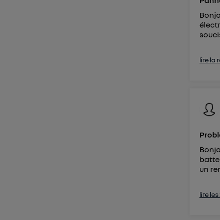
Panne
Bonjo
élect
souci
lire la
Probl
Bonjo
batte
un re
lire le