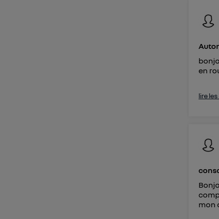
Vous 
d'infor
Auto
bonjo
en ro
lire le
conso
Bonjo
compa
mon c