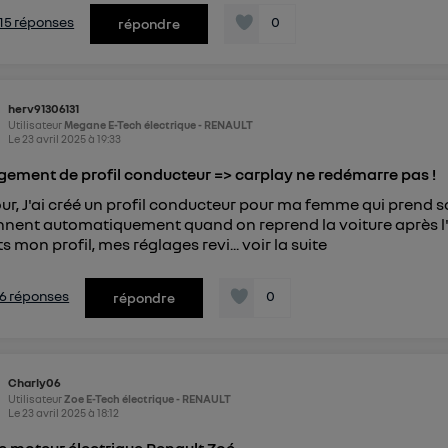
s 15 réponses
0
répondre
herv91306131
Utilisateur
Megane E-Tech électrique - RENAULT
Le
23 avril 2025
à
19:33
ement de profil conducteur => carplay ne redémarre pas !
ur, J'ai créé un profil conducteur pour ma femme qui prend
nnent automatiquement quand on reprend la voiture après l'au
s mon profil, mes réglages revi...
voir la suite
s 6 réponses
0
répondre
Charly06
Utilisateur
Zoe E-Tech électrique - RENAULT
Le
23 avril 2025
à
18:12