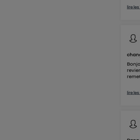
lire le
chang
Bonjo
revie
remet
lire le