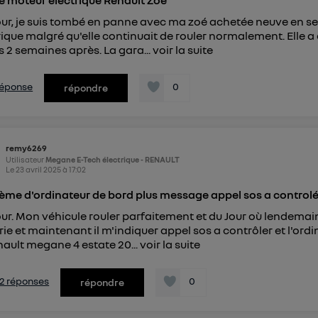
 moteur électrique Renault Zoé
ur, je suis tombé en panne avec ma zoé achetée neuve en se
rique malgré qu'elle continuait de rouler normalement. Elle a ét
s 2 semaines après. La gara...
voir la suite
 réponse
0
répondre
remy6269
Utilisateur
Megane E-Tech électrique - RENAULT
Le
23 avril 2025
à
17:02
ème d'ordinateur de bord plus message appel sos a control
ur. Mon véhicule rouler parfaitement et du Jour où lendemain
rie et maintenant il m'indiquer appel sos a contrôler et l'ordi
nault megane 4 estate 20...
voir la suite
s 2 réponses
0
répondre