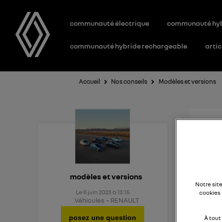
communauté électrique
communauté hy
communauté hybride rechargeable
artic
Accueil
Nos conseils
Modèles et versions
Nou
Quel e
modèles et versions
Notre sit
Le
8 juin 2023
à
13:15
cookies 
Véhicules
RENAULT
posez une question
À tout