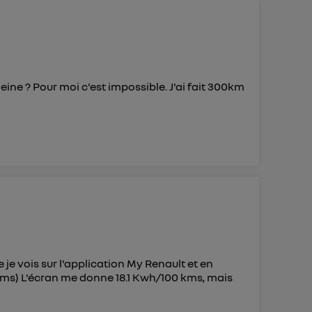
 d’Utiq
("
ur plus
s données
ne ? Pour moi c'est impossible. J'ai fait 300km
 je vois sur l'application My Renault et en
ms) L'écran me donne 18.1 Kwh/100 kms, mais