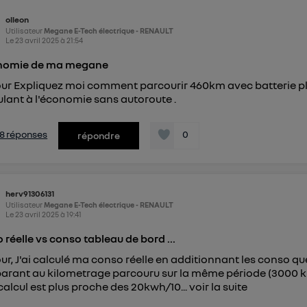
pouvez à tout moment retirer ce consentement sur
le portail
olleon
") ou via la page « gérer Utiq » en bas de ce site. Po
Utilisateur
Megane E-Tech électrique - RENAULT
mations, veuillez consulter
la Politique d'information sur le
Le
23 avril 2025
à
21:54
personnelles d'Utiq
.
nomie de ma megane
ur Expliquez moi comment parcourir 460km avec batterie plei
ulant à l'économie sans autoroute .
s 8 réponses
0
répondre
herv91306131
Utilisateur
Megane E-Tech électrique - RENAULT
Le
23 avril 2025
à
19:41
 réelle vs conso tableau de bord ...
ur, J'ai calculé ma conso réelle en additionnant les conso que
rant au kilometrage parcouru sur la même période (3000 k
alcul est plus proche des 20kwh/10...
voir la suite