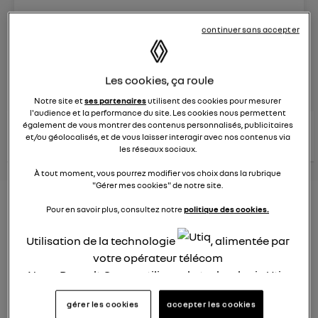
Le
8 juin 2023
à
13:15
continuer sans accepter
Véhicules
RENAULT
posez une question
Les cookies, ça roule
Notre site et
ses partenaires
utilisent des cookies pour mesurer
l'audience et la performance du site. Les cookies nous permettent
également de vous montrer des contenus personnalisés, publicitaires
consultez les
voir tous les
conseils Renault
conseils
et/ou géolocalisés, et de vous laisser interagir avec nos contenus via
conseils
similaires
les réseaux sociaux.
À tout moment, vous pourrez modifier vos choix dans la rubrique
"Gérer mes cookies" de notre site.
Nouveau modèle électrique
Pour en savoir plus, consultez notre
politique des cookies.
Renault 2022
Utilisation de la technologie
, alimentée par
Elsa32
votre opérateur télécom
Le
26 janvier 2022
à
13:26
Nous, Renault Group, utilisons la technologie Utiq
Quel est le nouveau modèle électrique Renault cette
pour nos activités digitales (telles que décrites
année ?
gérer les cookies
accepter les cookies
dans cette notice de consentement) et liées à