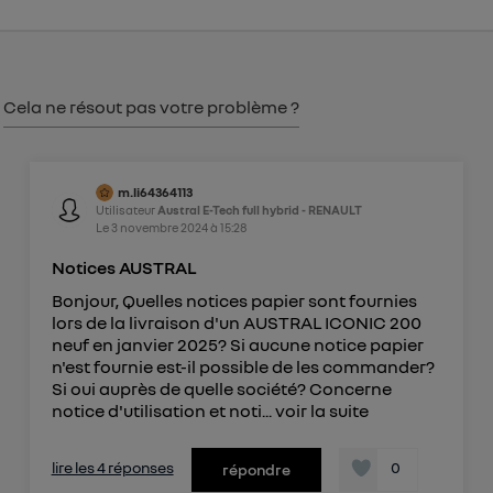
consentement sur
le portail d’Utiq
("
") ou via la page « gérer Utiq » en bas de ce site.
Pour plus d'informations, veuillez consulter
la
Politique d'information sur les données
Cela ne résout pas votre problème ?
personnelles d'Utiq
.
m.li64364113
Utilisateur
Austral E-Tech full hybrid - RENAULT
Le
3 novembre 2024
à
15:28
Notices AUSTRAL
Bonjour, Quelles notices papier sont fournies
lors de la livraison d'un AUSTRAL ICONIC 200
neuf en janvier 2025? Si aucune notice papier
n'est fournie est-il possible de les commander?
Si oui auprès de quelle société? Concerne
notice d'utilisation et noti...
voir la suite
lire les 4 réponses
0
répondre