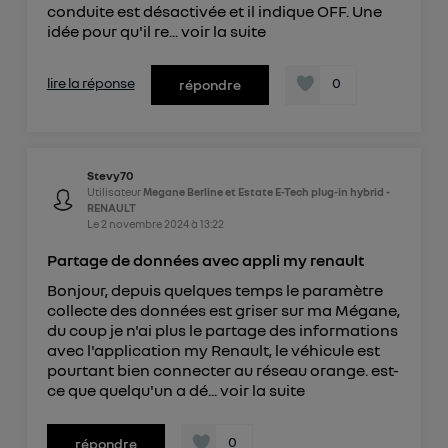
conduite est désactivée et il indique OFF. Une
idée pour qu'il re...
voir la suite
lire la réponse
0
répondre
Stevy70
Utilisateur
Megane Berline et Estate E-Tech plug-in hybrid -
RENAULT
Le
2 novembre 2024
à
13:22
Partage de données avec appli my renault
Bonjour, depuis quelques temps le paramètre
collecte des données est griser sur ma Mégane,
du coup je n'ai plus le partage des informations
avec l'application my Renault, le véhicule est
pourtant bien connecter au réseau orange. est-
ce que quelqu'un a dé...
voir la suite
0
répondre