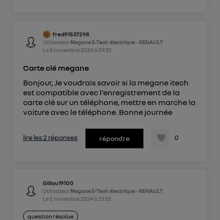
fred91537298
Utilisateur
Megane E-Tech électrique - RENAULT
Le
3 novembre 2024
à
09:32
Carte clé megane
Bonjour, Je voudrais savoir si la megane itech
est compatible avec l'enregistrement de la
carte clé sur un téléphone, mettre en marche la
voiture avec le téléphone. Bonne journée
lire les 2 réponses
0
répondre
Gillou19100
Utilisateur
Megane E-Tech électrique - RENAULT
Le
2 novembre 2024
à
23:33
question résolue