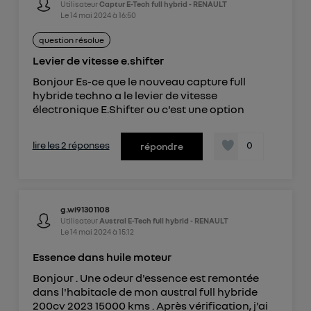
Utilisateur
Captur E-Tech full hybrid - RENAULT
Le
14 mai 2024
à
16:50
question résolue
Levier de vitesse e.shifter
Bonjour Es-ce que le nouveau capture full
hybride techno a le levier de vitesse
électronique E.Shifter ou c'est une option
lire les 2 réponses
0
répondre
g.wi91301108
Utilisateur
Austral E-Tech full hybrid - RENAULT
Le
14 mai 2024
à
15:12
Essence dans huile moteur
Bonjour . Une odeur d'essence est remontée
dans l'habitacle de mon austral full hybride
200cv 2023 15000 kms . Après vérification, j'ai