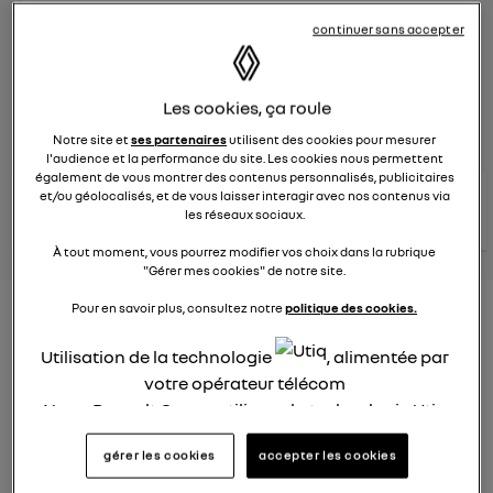
continuer sans accepter
Le
8 juin 2023
à
13:15
Véhicules
RENAULT
Les cookies, ça roule
posez une question
Notre site et
ses partenaires
utilisent des cookies pour mesurer
l'audience et la performance du site. Les cookies nous permettent
également de vous montrer des contenus personnalisés, publicitaires
consultez les
et/ou géolocalisés, et de vous laisser interagir avec nos contenus via
voir tous les
conseils Renault
conseils
les réseaux sociaux.
conseils
similaires
À tout moment, vous pourrez modifier vos choix dans la rubrique
"Gérer mes cookies" de notre site.
Pour en savoir plus, consultez notre
politique des cookies.
Nouveau modèle électrique
Renault 2022
Utilisation de la technologie
, alimentée par
votre opérateur télécom
Elsa32
Nous, Renault Group, utilisons la technologie Utiq
Le
26 janvier 2022
à
13:26
pour nos activités digitales (telles que décrites
Quel est le nouveau modèle électrique Renault cette
gérer les cookies
accepter les cookies
dans cette notice de consentement) et liées à
année ?
votre navigation sur
nos site(s)
(seulement si vous