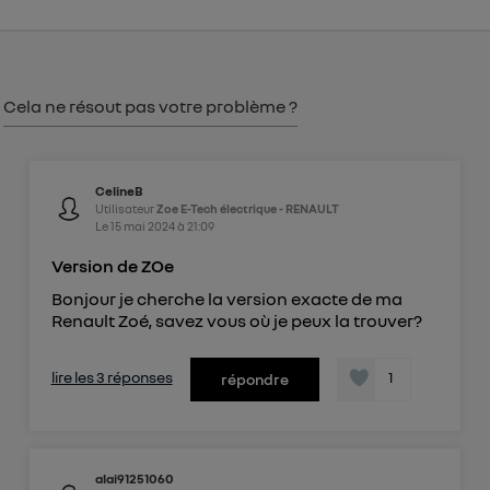
consentement sur
le portail d’Utiq
("
") ou via la page « gérer Utiq » en bas de ce site.
Pour plus d'informations, veuillez consulter
la
Politique d'information sur les données
Cela ne résout pas votre problème ?
personnelles d'Utiq
.
CelineB
Utilisateur
Zoe E-Tech électrique - RENAULT
Le
15 mai 2024
à
21:09
Version de ZOe
Bonjour je cherche la version exacte de ma
Renault Zoé, savez vous où je peux la trouver?
lire les 3 réponses
1
répondre
alai91251060