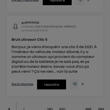
répondre
guil91970532
Utilisateur
Clio E-Tech full hybrid - RENAULT
Le
14 mai 2024
à
13:10
Bruit ultrason Clio 5
Bonjour, je viens d'acquérir une clio 5 de 2021. À
l'intérieur du véhicule, moteur allumé, il y a
comme un ultrason qui provient du compteur
digital ou de la tablette je ne sais pas, et ça
s'arrête moteur éteins. Savez-vous d'où ça
peux venir ? Ça ne vien...
voir la suite
lire la réponse
0
répondre
1
...
780
830
...
888
889