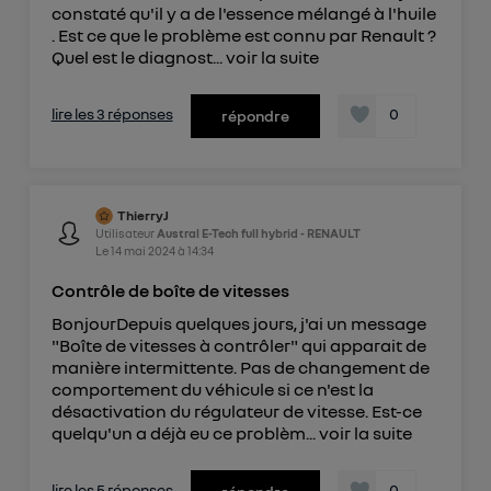
constaté qu'il y a de l'essence mélangé à l'huile
. Est ce que le problème est connu par Renault ?
Quel est le diagnost...
voir la suite
lire les 3 réponses
0
répondre
ThierryJ
Utilisateur
Austral E-Tech full hybrid - RENAULT
Le
14 mai 2024
à
14:34
Contrôle de boîte de vitesses
BonjourDepuis quelques jours, j'ai un message
"Boîte de vitesses à contrôler" qui apparait de
manière intermittente. Pas de changement de
comportement du véhicule si ce n'est la
désactivation du régulateur de vitesse. Est-ce
quelqu'un a déjà eu ce problèm...
voir la suite
lire les 5 réponses
0