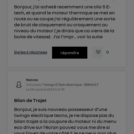
Bonjour, j'ai acheté recemment une clio 5 E-
tech, et quand le moteur thermique se met en
route ou se coupe j'ai régulièrement une sorte
de bruit de claquement ou craquement au
niveau du moteur ( je dirais que ca viens de la
boite de vitesse) . J'ai l'impr...
voir la suite
lire les 6 réponses
0
répondre
Naruto
Utilisateur
Twingo E-Tech électrique - RENAULT
Le
18 octobre 2024
à
21:49
Bilan de Trajet
Bonjour, je suis nouveau possesseur d'une
twingo electrique tecno, je ne dispose pas du
bilan trajet a la coupure du moteur ni du menu
eco drive sur l'écran pouvez vous me dire si
vous l'avez de votre côté ? Je ne peux non plus