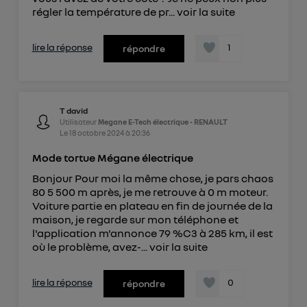
régler la température de pr...
voir la suite
lire la réponse
1
répondre
T david
Utilisateur
Megane E-Tech électrique - RENAULT
Le
18 octobre 2024
à
20:36
Mode tortue Mégane électrique
Bonjour Pour moi la même chose, je pars chaos
80 5 500 m après, je me retrouve à 0 m moteur.
Voiture partie en plateau en fin de journée de la
maison, je regarde sur mon téléphone et
l'application m'annonce 79 %C3 à 285 km, il est
où le problème, avez-...
voir la suite
lire la réponse
0
répondre