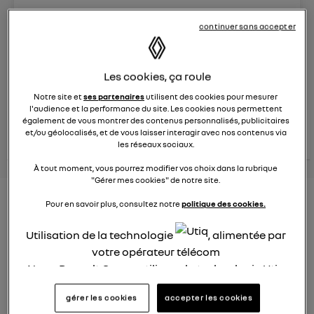
Le
8 juin 2023
à
13:15
continuer sans accepter
Véhicules
RENAULT
Les cookies, ça roule
posez une question
Notre site et
ses partenaires
utilisent des cookies pour mesurer
l'audience et la performance du site. Les cookies nous permettent
également de vous montrer des contenus personnalisés, publicitaires
consultez les
voir tous les
et/ou géolocalisés, et de vous laisser interagir avec nos contenus via
conseils Renault
conseils
conseils
similaires
les réseaux sociaux.
À tout moment, vous pourrez modifier vos choix dans la rubrique
"Gérer mes cookies" de notre site.
Nouveau modèle électrique
Pour en savoir plus, consultez notre
politique des cookies.
Renault 2022
Utilisation de la technologie
, alimentée par
Elsa32
votre opérateur télécom
Le
26 janvier 2022
à
13:26
Nous, Renault Group, utilisons la technologie Utiq
pour nos activités digitales (telles que décrites
Quel est le nouveau modèle électrique Renault cette
gérer les cookies
accepter les cookies
année ?
dans cette notice de consentement) et liées à