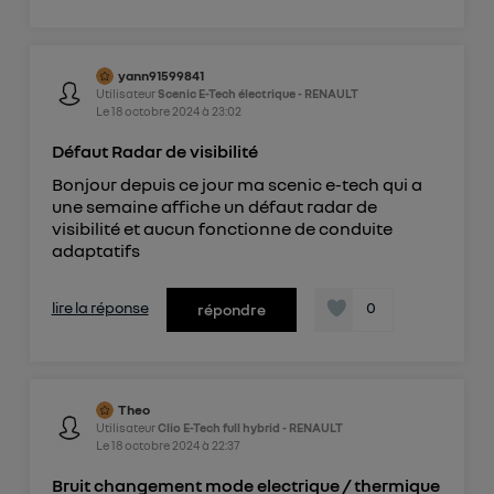
yann91599841
Utilisateur
Scenic E-Tech électrique - RENAULT
Le
18 octobre 2024
à
23:02
Défaut Radar de visibilité
Bonjour depuis ce jour ma scenic e-tech qui a
une semaine affiche un défaut radar de
visibilité et aucun fonctionne de conduite
adaptatifs
lire la réponse
0
répondre
Theo
Utilisateur
Clio E-Tech full hybrid - RENAULT
Le
18 octobre 2024
à
22:37
Bruit changement mode electrique / thermique