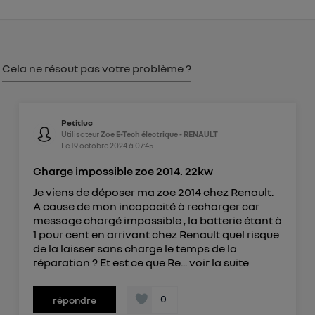
consentement sur
le portail d’Utiq
("
") ou via la page « gérer Utiq » en bas de ce site.
Pour plus d'informations, veuillez consulter
la
Politique d'information sur les données
Cela ne résout pas votre problème ?
personnelles d'Utiq
.
Petitluc
Utilisateur
Zoe E-Tech électrique - RENAULT
Le
19 octobre 2024
à
07:45
Charge impossible zoe 2014. 22kw
Je viens de déposer ma zoe 2014 chez Renault.
A cause de mon incapacité à recharger car
message chargé impossible , la batterie étant à
1 pour cent en arrivant chez Renault quel risque
de la laisser sans charge le temps de la
réparation ? Et est ce que Re...
voir la suite
0
répondre