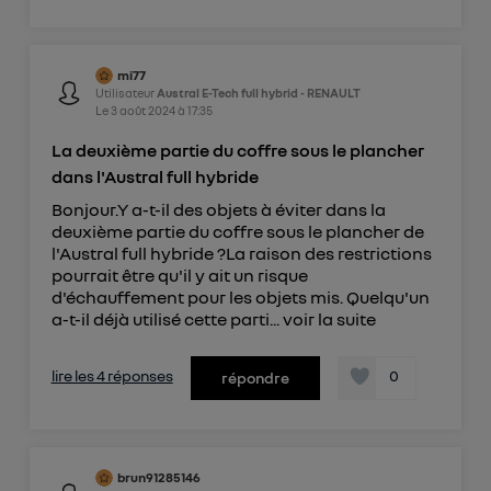
mi77
Utilisateur
Austral E-Tech full hybrid - RENAULT
Le
3 août 2024
à
17:35
La deuxième partie du coffre sous le plancher
dans l'Austral full hybride
Bonjour.Y a-t-il des objets à éviter dans la
deuxième partie du coffre sous le plancher de
l'Austral full hybride ?La raison des restrictions
pourrait être qu'il y ait un risque
d'échauffement pour les objets mis. Quelqu'un
a-t-il déjà utilisé cette parti...
voir la suite
lire les 4 réponses
0
répondre
brun91285146