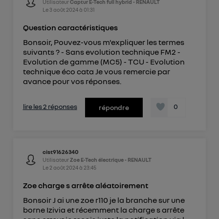
Utilisateur
Captur E-Tech full hybrid - RENAULT
Le
3 août 2024
à
01:31
Question caractéristiques
Bonsoir, Pouvez-vous m'expliquer les termes
suivants ? - Sans evolution technique FM2 -
Evolution de gamme (MC5) - TCU - Evolution
technique éco cata Je vous remercie par
avance pour vos réponses.
lire les 2 réponses
0
répondre
cist91626340
Utilisateur
Zoe E-Tech électrique - RENAULT
Le
2 août 2024
à
23:45
Zoe charge s arrête aléatoirement
Bonsoir J ai une zoe r110 je la branche sur une
borne Izivia et récemment la charge s arrête