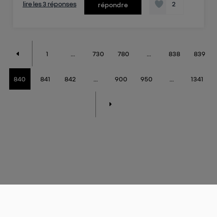
lire les 3 réponses
2
répondre
1
...
730
780
...
838
839
840
841
842
...
900
950
...
1341