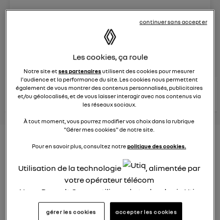
Le
8 juin 2023
à
13:15
continuer sans accepter
Véhicules
RENAULT
posez une question
Les cookies, ça roule
Notre site et
ses partenaires
utilisent des cookies pour mesurer
l'audience et la performance du site. Les cookies nous permettent
consultez les
également de vous montrer des contenus personnalisés, publicitaires
voir tous les
conseils Renault
conseils
et/ou géolocalisés, et de vous laisser interagir avec nos contenus via
conseils
similaires
les réseaux sociaux.
À tout moment, vous pourrez modifier vos choix dans la rubrique
"Gérer mes cookies" de notre site.
Nouveau modèle électrique
Pour en savoir plus, consultez notre
politique des cookies.
Renault 2022
Utilisation de la technologie
, alimentée par
Elsa32
votre opérateur télécom
Le
26 janvier 2022
à
13:26
Nous, Renault Group, utilisons la technologie Utiq
Quel est le nouveau modèle électrique Renault cette
pour nos activités digitales (telles que décrites
année ?
gérer les cookies
accepter les cookies
dans cette notice de consentement) et liées à