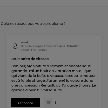
consentement sur
le portail d’Utiq
("
") ou via la page « gérer Utiq » en bas de ce site.
Pour plus d'informations, veuillez consulter
la
Politique d'information sur les données
Cela ne résout pas votre problème ?
personnelles d'Utiq
.
mimi
Utilisateur
Captur E-Tech full hybrid - RENAULT
Le
3 août 2024
à
18:29
Bruit boite de vitesse
Bonjour, Ma voiture à 62mkm et encore sous
garantie. J'ai un bruit de vibration métallique
qui vient de la boîte à vitesse, lorsque le moteur
est à faible charge. J'ai amené la voiture dans
une concession Renault, qui l'a gardé 3 jours. Le
garage a bien t...
voir la suite
1
répondre