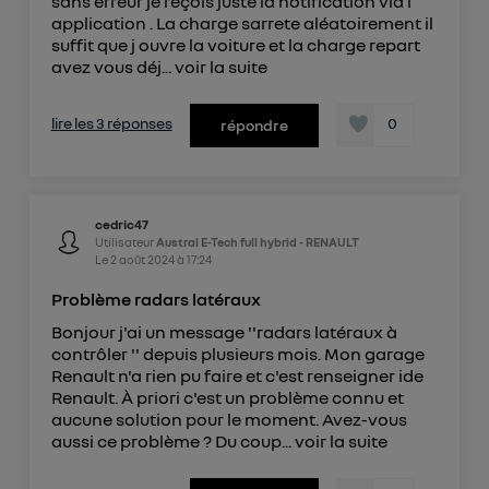
sans erreur je reçois juste la notification via l
application . La charge sarrete aléatoirement il
suffit que j ouvre la voiture et la charge repart
avez vous déj...
voir la suite
lire les 3 réponses
0
répondre
cedric47
Utilisateur
Austral E-Tech full hybrid - RENAULT
Le
2 août 2024
à
17:24
Problème radars latéraux
Bonjour j'ai un message ''radars latéraux à
contrôler '' depuis plusieurs mois. Mon garage
Renault n'a rien pu faire et c'est renseigner ide
Renault. À priori c'est un problème connu et
aucune solution pour le moment. Avez-vous
aussi ce problème ? Du coup...
voir la suite