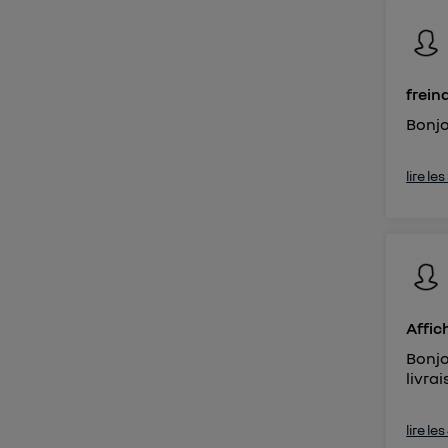
d'infor
frein
Bonjo
lire le
Affic
Bonjo
livrai
lire le