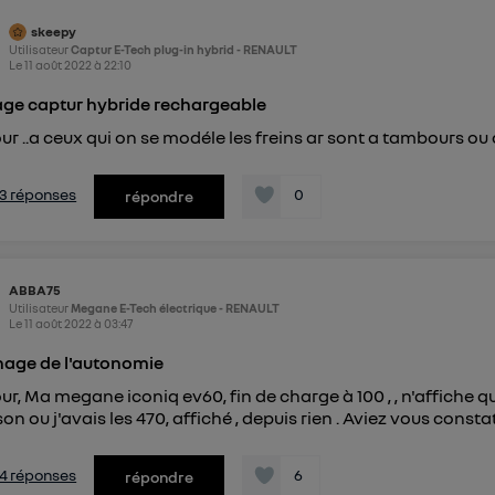
") ou via la page « gérer Utiq » en bas de ce site. Po
skeepy
Utilisateur
Captur E-Tech plug-in hybrid - RENAULT
mations, veuillez consulter
la Politique d'information sur le
Le
11 août 2022
à
22:10
personnelles d'Utiq
.
age captur hybride rechargeable
ur ..a ceux qui on se modéle les freins ar sont a tambours ou
s 3 réponses
0
répondre
ABBA75
Utilisateur
Megane E-Tech électrique - RENAULT
Le
11 août 2022
à
03:47
hage de l'autonomie
ur, Ma megane iconiq ev60, fin de charge à 100 , , n'affiche qu
son ou j'avais les 470, affiché , depuis rien . Aviez vous consta
s 4 réponses
6
répondre