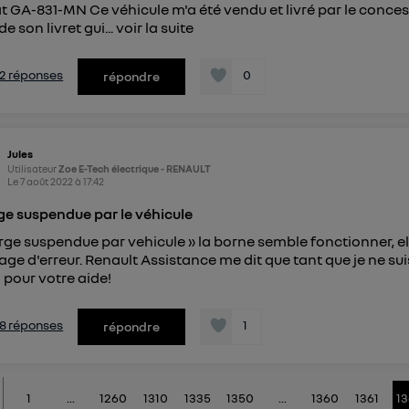
 GA-831-MN Ce véhicule m'a été vendu et livré par le conce
e son livret gui...
voir la suite
s 2 réponses
0
répondre
Jules
Utilisateur
Zoe E-Tech électrique - RENAULT
Le
7 août 2022
à
17:42
e suspendue par le véhicule
rge suspendue par vehicule » la borne semble fonctionner, ell
ge d'erreur. Renault Assistance me dit que tant que je ne sui
 pour votre aide!
s 8 réponses
1
répondre
1
...
1260
1310
1335
1350
...
1360
1361
1