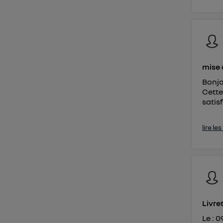
mise 
Bonjo
Cette
satis
lire le
Livret
Le : 