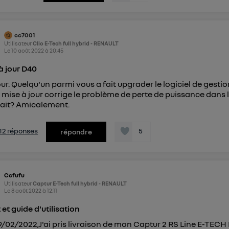
cc7001
Utilisateur
Clio E-Tech full hybrid - RENAULT
Le
10 août 2022
à
20:45
à jour D40
ur. Quelqu'un parmi vous a fait upgrader le logiciel de gesti
 mise à jour corrige le problème de perte de puissance dans 
fait? Amicalement.
s 12 réponses
5
répondre
Ccfufu
Utilisateur
Captur E-Tech full hybrid - RENAULT
Le
8 août 2022
à
12:11
 et guide d'utilisation
09/02/2022,J'ai pris livraison de mon Captur 2 RS Line E-TECH