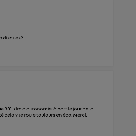
ur plus
s données
 a disques?
e 381 Klm d'autonomie, à part le jour de la
té cela ? Je roule toujours en éco. Merci.