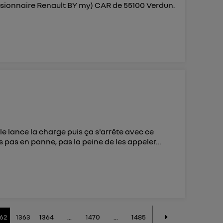
ssionnaire Renault BY my) CAR de 55100 Verdun.
e lance la charge puis ça s'arrête avec ce
s pas en panne, pas la peine de les appeler…
362
1363
1364
...
1470
...
1485