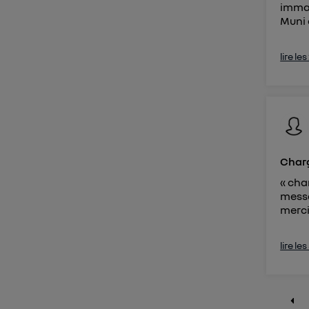
immat
Muni d
lire le
Charg
« cha
messa
merci
lire le