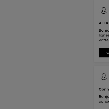
d'infor
AFFI
Bonjo
ligne
votre
r
Conne
Bonjo
conce