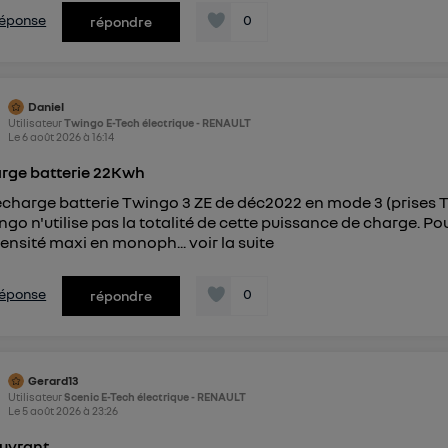
 réponse
0
répondre
Daniel
Utilisateur
Twingo E-Tech électrique - RENAULT
Le
6 août 2026
à
16:14
rge batterie 22Kwh
Recharge batterie Twingo 3 ZE de déc2022 en mode 3 (prises T
ingo n'utilise pas la totalité de cette puissance de charge. Po
tensité maxi en monoph...
voir la suite
 réponse
0
répondre
Gerard13
Utilisateur
Scenic E-Tech électrique - RENAULT
Le
5 août 2026
à
23:26
ouvrant