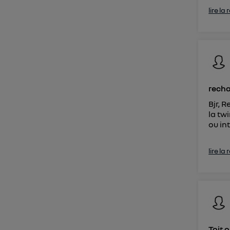
lire la
recha
Bjr, 
la tw
ou in
lire la
Toit 