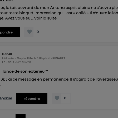
ur, le toit ouvrant de mon Arkana esprit alpine ne s'ouvre pl
tout reste bloqué. Impression qu'il est « collé ». Il s'ouvre le
e. Avez vous eu ...
voir la suite
0
épondre
Dan40
Utilisateur
Captur E-Tech full hybrid - RENAULT
Le
5 août 2026
à
16:20
illance de son extérieur"
ur, J'ai ce message en permanence. Il s'agirait de l'avertis
.
 réponse
0
répondre