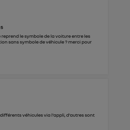
ur plus
s données
25
e reprend le symbole de la voiture entre les
ulation sans symbole de véhicule ? merci pour
ifférents véhicules via l'appli, d'autres sont