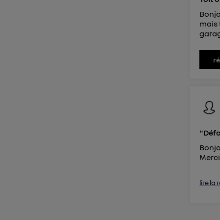
Bonjo
mais 
garag
r
"Défa
Bonjo
Merci
lire la