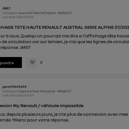
") ou via la page « gérer Utiq » en bas de ce site. Po
JM57
Utilisateur
Austral E-Tech full hybrid - RENAULT
mations, veuillez consulter
la Politique d'information sur le
Le
6 août 2026
à
19:26
personnelles d'Utiq
.
CHAGE TETE HAUTE RENAULT AUSTRAL SERIE ALPINE 07/20
ur à tous, Quelqu'un pourrait me dire si l'affichage tête haut
s de circulation car sur lemien, je n'ai que les lignes de circ
 réponse. JM57
0
épondre
germ91669654
Utilisateur
Captur E-Tech full hybrid - RENAULT
Le
6 août 2026
à
19:09
xion My Renault / véhicule impossible
ur, depuis plusieurs jours, je n'ai plus de connexion avec mes d
rnés ?Merci pour votre réponse.