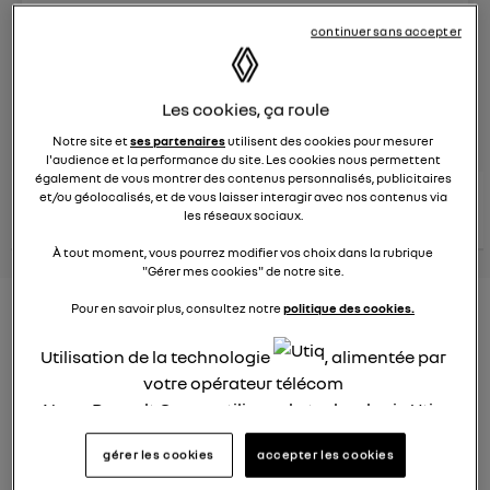
Le
29 mars 2024
à
15:22
continuer sans accepter
Véhicules
RENAULT
Les cookies, ça roule
posez une question
Notre site et
ses partenaires
utilisent des cookies pour mesurer
l'audience et la performance du site. Les cookies nous permettent
également de vous montrer des contenus personnalisés, publicitaires
consultez les
et/ou géolocalisés, et de vous laisser interagir avec nos contenus via
voir tous les
conseils Renault
conseils
les réseaux sociaux.
conseils
similaires
À tout moment, vous pourrez modifier vos choix dans la rubrique
"Gérer mes cookies" de notre site.
Pour en savoir plus, consultez notre
politique des cookies.
Consommation Hybride
rechargeable
Utilisation de la technologie
, alimentée par
votre opérateur télécom
Elsa32
Nous, Renault Group, utilisons la technologie Utiq
Le
26 janvier 2022
à
12:37
pour nos activités digitales (telles que décrites
Bonjour,
gérer les cookies
accepter les cookies
dans cette notice de consentement) et liées à
votre navigation sur
nos site(s)
(seulement si vous