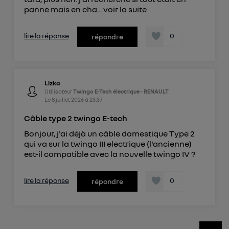
panne mais en cha...
voir la suite
lire la réponse
0
répondre
Lizka
Utilisateur
Twingo E-Tech électrique - RENAULT
Le
8 juillet 2026
à
23:37
Câble type 2 twingo E-tech
Bonjour, j'ai déjà un câble domestique Type 2
qui va sur la twingo III electrique (l'ancienne)
est-il compatible avec la nouvelle twingo IV ?
lire la réponse
0
répondre