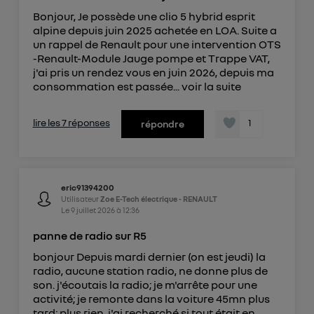
Bonjour, Je possède une clio 5 hybrid esprit
alpine depuis juin 2025 achetée en LOA. Suite a
un rappel de Renault pour une intervention OTS
-Renault-Module Jauge pompe et Trappe VAT,
j'ai pris un rendez vous en juin 2026, depuis ma
consommation est passée...
voir la suite
lire les 7 réponses
1
répondre
eric91394200
Utilisateur
Zoe E-Tech électrique - RENAULT
Le
9 juillet 2026
à
12:36
panne de radio sur R5
bonjour Depuis mardi dernier (on est jeudi) la
radio, aucune station radio, ne donne plus de
son. j'écoutais la radio; je m'arrête pour une
activité; je remonte dans la voiture 45mn plus
tard; plus rien. j'ai recherché si tout était en