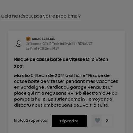
consentement sur
le portail d’Utiq
("
") ou via la page « gérer Utiq » en bas de ce site.
Cela ne résout pas votre problème ?
Pour plus d'informations, veuillez consulter
la
Politique d'information sur les données
personnelles d'Utiq
.
cass26332335
Utilisateur
Clio E-Tech full hybrid - RENAULT
Le
9 juillet 2026
à
14:29
Risque de casse boite de vitesse Clio Etech
2021
Ma clio 5 Etech de 2021 a affiché "Risque de
casse boite de vitesse" pendant mes vacances
en Sardaigne . Verdict du garage Renault sur
place qui m' a reçu sans RV :Pb électronique ou
pompe à huile . Le surlendemain , le voyant a
disparu nous embarquons po...
voir la suite
lire les 2 réponses
0
répondre