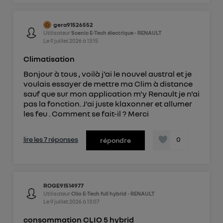
gera91526552
Utilisateur
Scenic E-Tech électrique - RENAULT
Le
9 juillet 2026
à
13:15
Climatisation
Bonjour à tous , voilà j'ai le nouvel austral et je
voulais essayer de mettre ma Clim à distance
sauf que sur mon application m'y Renault je n'ai
pas la fonction. J'ai juste klaxonner et allumer
les feu . Comment se fait-il ? Merci
lire les 7 réponses
0
répondre
ROGE91514977
Utilisateur
Clio E-Tech full hybrid - RENAULT
Le
9 juillet 2026
à
13:07
consommation CLIO 5 hybrid