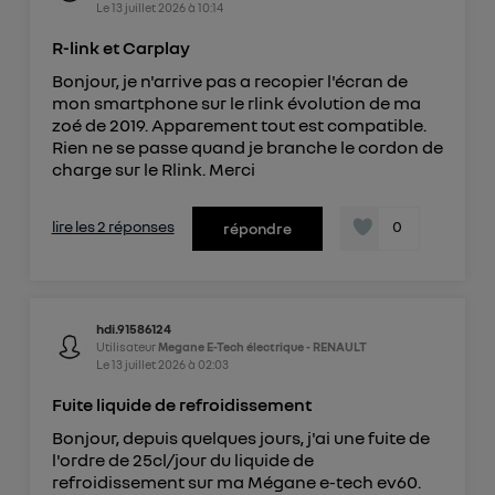
Le
13 juillet 2026
à
10:14
R-link et Carplay
Bonjour, je n'arrive pas a recopier l'écran de
mon smartphone sur le rlink évolution de ma
zoé de 2019. Apparement tout est compatible.
Rien ne se passe quand je branche le cordon de
charge sur le Rlink. Merci
lire les 2 réponses
0
répondre
hdi.91586124
Utilisateur
Megane E-Tech électrique - RENAULT
Le
13 juillet 2026
à
02:03
Fuite liquide de refroidissement
Bonjour, depuis quelques jours, j'ai une fuite de
l'ordre de 25cl/jour du liquide de
refroidissement sur ma Mégane e-tech ev60.