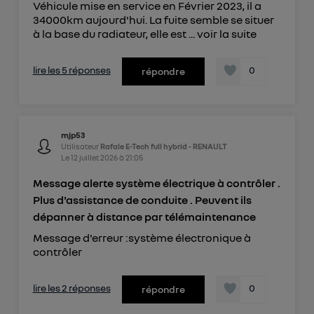
Véhicule mise en service en Février 2023, il a
34000km aujourd'hui. La fuite semble se situer
à la base du radiateur, elle est ...
voir la suite
lire les 5 réponses
0
répondre
mjp53
Utilisateur
Rafale E-Tech full hybrid - RENAULT
Le
12 juillet 2026
à
21:05
Message alerte système électrique à contrôler .
Plus d'assistance de conduite . Peuvent ils
dépanner à distance par télémaintenance
Message d'erreur :système électronique à
contrôler
lire les 2 réponses
0
répondre