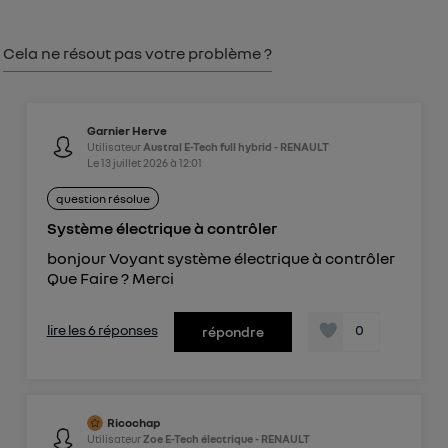
consentement sur
le portail d’Utiq
("
") ou via la page « gérer Utiq » en bas de ce site.
Pour plus d'informations, veuillez consulter
la
Cela ne résout pas votre problème ?
Politique d'information sur les données
personnelles d'Utiq
.
Garnier Herve
Utilisateur
Austral E-Tech full hybrid - RENAULT
Le
13 juillet 2026
à
12:01
question résolue
Système électrique à contrôler
bonjour Voyant système électrique à contrôler
Que Faire ? Merci
lire les 6 réponses
0
répondre
Ricochap
Utilisateur
Zoe E-Tech électrique - RENAULT