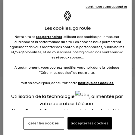
continuer sans accepter
Le
29 mars 2024
à
15:22
Véhicules
RENAULT
Les cookies, ça roule
posez une question
Notre site et
ses partenaires
utilisent des cookies pour mesurer
l'audience et la performance du site. Les cookies nous permettent
également de vous montrer des contenus personnalisés, publicitaires
et/ou géolocalisés, et de vous laisser interagir avec nos contenus via
consultez les
voir tous les
les réseaux sociaux.
conseils Renault
conseils
conseils
similaires
À tout moment, vous pourrez modifier vos choix dans la rubrique
"Gérer mes cookies" de notre site.
Pour en savoir plus, consultez notre
politique des cookies.
Consommation Hybride
rechargeable
Utilisation de la technologie
, alimentée par
votre opérateur télécom
Elsa32
Nous, Renault Group, utilisons la technologie Utiq
Le
26 janvier 2022
à
12:37
pour nos activités digitales (telles que décrites
Bonjour,
gérer les cookies
accepter les cookies
dans cette notice de consentement) et liées à
votre navigation sur
nos site(s)
(seulement si vous