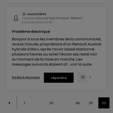
clau56513542
Utilisateur
Austral E-Tech full hybrid - RENAULT
Le
12 juillet 2026
à
20:35
Problème électrique
Bonjour à tous les membres de la communauté,
Je suis Claude, propriétaire d'un Renault Austral
hybride 200cv, après l'avoir laissé stationné
plusieurs heures au soleil l'écran est resté noir
au moment de la mise en marche. Les
messages suivants étaient af...
voir la suite
lire les 4 réponses
1
répondre
1
...
25
...
28
29
30