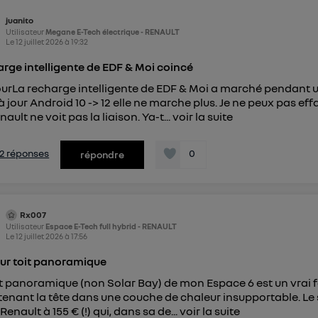
pouvez à tout moment retirer ce consentement sur
le portail
juanito
") ou via la page « gérer Utiq » en bas de ce site. Po
Utilisateur
Megane E-Tech électrique - RENAULT
mations, veuillez consulter
la Politique d'information sur le
Le
12 juillet 2026
à
19:32
personnelles d'Utiq
.
rge intelligente de EDF & Moi coincé
urLa recharge intelligente de EDF & Moi a marché pendant
à jour Android 10 -> 12 elle ne marche plus. Je ne peux pas ef
ult ne voit pas la liaison. Ya-t...
voir la suite
s 2 réponses
0
répondre
Rx007
Utilisateur
Espace E-Tech full hybrid - RENAULT
Le
12 juillet 2026
à
17:56
ur toit panoramique
it panoramique (non Solar Bay) de mon Espace 6 est un vrai f
enant la tête dans une couche de chaleur insupportable. Le 
 Renault à 155 € (!) qui, dans sa de...
voir la suite