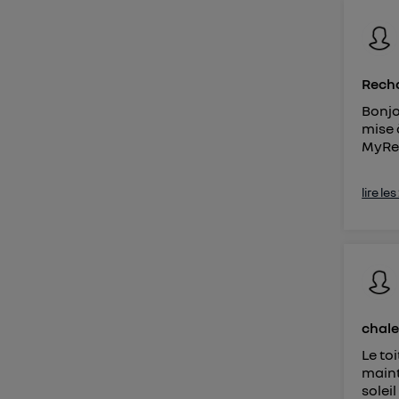
Vous 
d'infor
Recha
Bonjo
mise 
MyRena
lire le
chale
Le to
maint
soleil