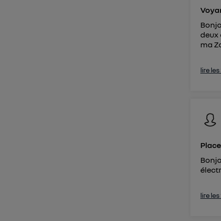
Voyan
Bonjo
deux 
ma Zo
lire le
Place
Bonjo
élect
lire le