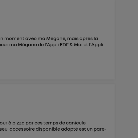
 d’Utiq
("
ur plus
s données
 un moment avec ma Mégane, mais après la
facer ma Mégane de l'Appli EDF & Moi et l'Appli
our à pizza par ces temps de canicule
seul accessoire disponible adapté est un pare-