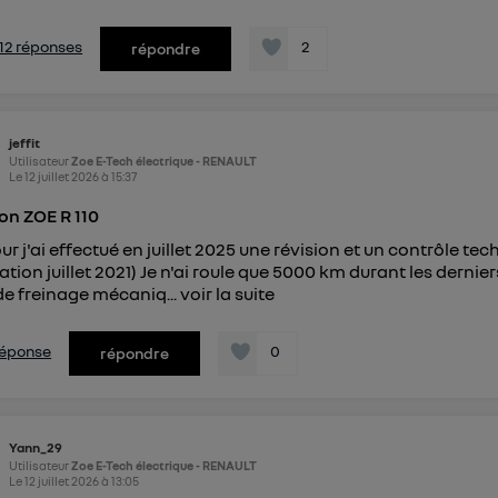
s 12 réponses
2
répondre
jeffit
Utilisateur
Zoe E-Tech électrique - RENAULT
Le
12 juillet 2026
à
15:37
ion ZOE R 110
ur j'ai effectué en juillet 2025 une révision et un contrôle t
lation juillet 2021) Je n'ai roule que 5000 km durant les dernie
de freinage mécaniq...
voir la suite
 réponse
0
répondre
Yann_29
Utilisateur
Zoe E-Tech électrique - RENAULT
Le
12 juillet 2026
à
13:05