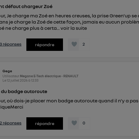
t défaut chargeur Zoé
ur, Je charge ma Zoé en heures creuses, la prise Green'up se 
ans je charge la Zoé de cette façon, jamais eu aucun problèm
é ne charge plus à certa...
voir la suite
s 3 réponses
2
répondre
Gege
Utilisateur
Megane E-Tech électrique - RENAULT
Le
12 juillet 2026
à
12:33
 du badge autoroute
ur, où dois-je placer mon badge autoroute quand il n'y a pa
riqueMerci
s 2 réponses
0
répondre