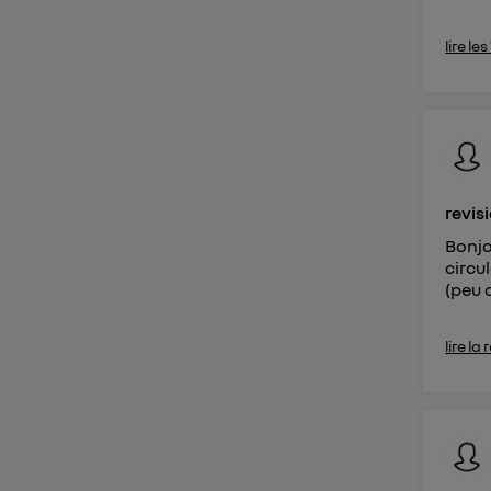
lire le
revis
Bonjo
circu
(peu 
lire la