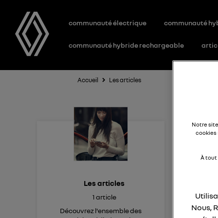
communauté électrique
communauté hy
communauté hybride rechargeable
artic
Accueil
Les articles
Notre sit
cookies 
À tout
Les articles
Utilis
1
article
Nous, R
Découvrez l'ensemble des