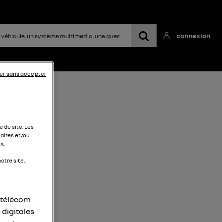
connexion
er sans accepter
 du site. Les
aires et/ou
x.
otre site.
r télécom
 digitales