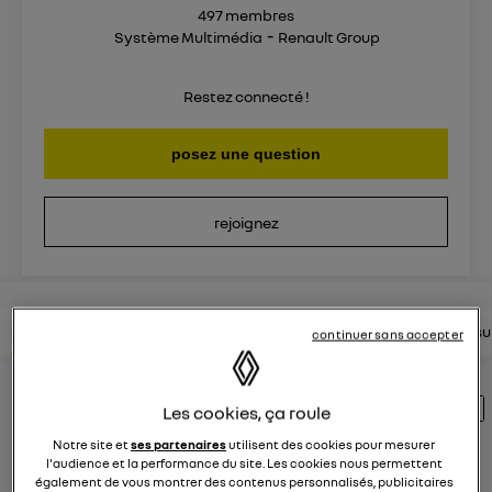
497
membres
Système Multimédia
Renault Group
Restez connecté !
posez une question
rejoignez
lire les questions
lire les articles
consultez la brochure
consul
continuer sans accepter
Découvrez les 348 questions sur EASYLINK
Les cookies, ça roule
- Système Multimédia - Renault Group
Notre site et
ses partenaires
utilisent des cookies pour mesurer
l'audience et la performance du site. Les cookies nous permettent
également de vous montrer des contenus personnalisés, publicitaires