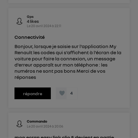
Gps
4
likes
Le
20 avril 2024
à
22:11
Connectivité
Bonjour, lorsque je saisie sur l'application My
Renault les codes qui s'affichent à l'écran de la
voiture pour faire la connexion, un message
d'erreur apparaît sur mon téléphone : les
numéros ne sont pas bons Merci de vos
réponses
4
répondre
Commando
Le
20 avril 2024
à
20:06
mon ecran easy link clio 5 devient en partie