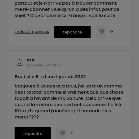
partout et je n'arrive pas à trouver comment
me ré-abonner. Quelqu'un a des infos pour ce
sujet ? D'avance merci. Franço...
voir la suite
lire les 2 réponses
0
répondre
STR
Le
3 avril 2024
à
01:38
Bruit clio 5 rs Line hybride 2022
bonjours à toutes et à tous, j'ai un bruit comme
des ( tatata) comme si vraiment quelque chose
tapait à l'avant de ma voiture . Cela arrive que
quand la voiture avance tout doucement à 5 à
10 km/h. quand j'accélère je l'entends plus.
merci ????
0
répondre