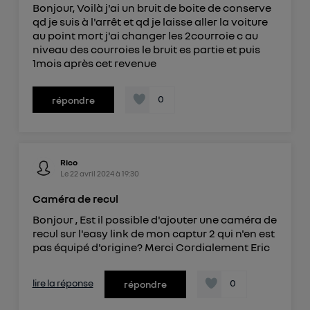
Bonjour, Voilà j'ai un bruit de boite de conserve
télécom basé sur votre adresse IP et une référence
qd je suis à l'arrêt et qd je laisse aller la voiture
de votre contrat internet (ex : votre numéro de
au point mort j'ai changer les 2courroie c au
téléphone).
niveau des courroies le bruit es partie et puis
L'identifiant est associé à votre connexion
1mois après cet revenue
internet. Ainsi, toutes les personnes utilisant la
même connexion et ayant consenties se verront
0
répondre
attribuer le même identifiant. En général :
Pour une
connexion foyer
(ex : Wi-Fi), la personnalisation sera basée
sur la navigation des membres du foyer ayant consentis.
Pour une
connexion mobile
, la personnalisation sera basée
uniquement sur la navigation de l'utilisateur du mobile.
Rico
Vous pouvez à tout moment retirer ce
Le
22 avril 2024
à
19:30
consentement sur
le portail d’Utiq
("
Caméra de recul
") ou via la page « gérer Utiq » en bas de ce site.
Bonjour , Est il possible d'ajouter une caméra de
Pour plus d'informations, veuillez consulter
la
recul sur l'easy link de mon captur 2 qui n'en est
Politique d'information sur les données
pas équipé d'origine? Merci Cordialement Eric
personnelles d'Utiq
.
lire la réponse
0
répondre