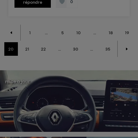
0
répondre
1
...
5
10
...
18
19
20
21
22
...
30
...
35
mise à jour