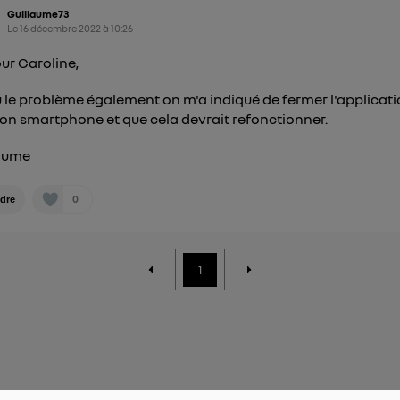
Guillaume73
Le
16 décembre 2022
à
10:26
ur Caroline,
eu le problème également on m'a indiqué de fermer l'applicat
on smartphone et que cela devrait refonctionner.
laume
0
dre
1