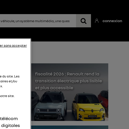
connexion
er sans accepter
fiscalité 2026 : Renault rend la
 du site. Les
transition électrique plus lisible
aires et/ou
x.
et plus accessible
otre site.
'y
r télécom
 digitales