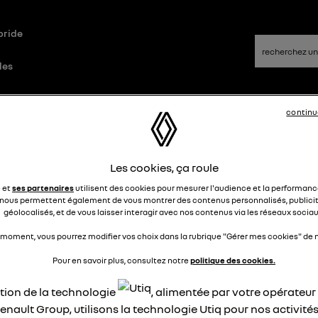
bride
les
continu
ns/Réponses
Les cookies, ça roule
é chauffage à distance
e et
ses partenaires
utilisent des cookies pour mesurer l'audience et la performance
nous permettent également de vous montrer des contenus personnalisés, publicit
Caroline
géolocalisés, et de vous laisser interagir avec nos contenus via les réseaux sociau
Le
9 décembre 2022
à
08:34
 moment, vous pourrez modifier vos choix dans la rubrique "Gérer mes cookies" de n
our ,
 arrive pas à pre chauffer la megane a distance .
Pour en savoir plus, consultez notre
politique des cookies.
malement celle ci s enclenche avec l application mais rien n
t…. Pas de préchauffage , pas d allumage des feu, pas de
ation de la technologie
, alimentée par votre opérateu
onne pour répéter la voiture :( Merci
enault Group, utilisons la technologie Utiq pour nos activités