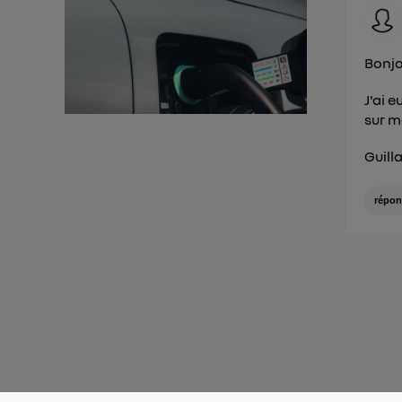
Bonjo
J'ai 
sur m
Guil
répon