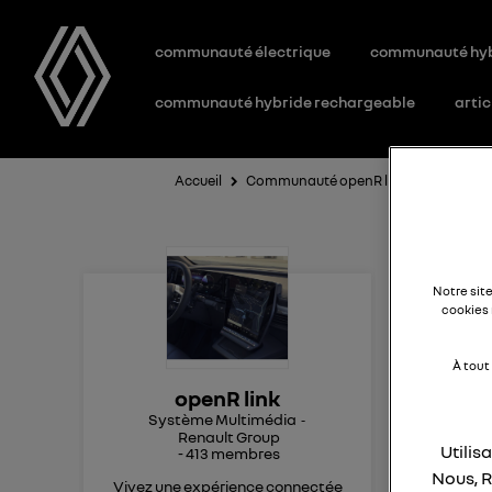
communauté électrique
communauté hy
communauté hybride rechargeable
artic
Accueil
Communauté openR link
Questio
Pr
Notre sit
cookies 
À tout
Bonj
openR link
je n
Système Multimédia
nor
Renault Group
fai
Utilis
-
413
membres
klax
Nous, R
Vivez une expérience connectée