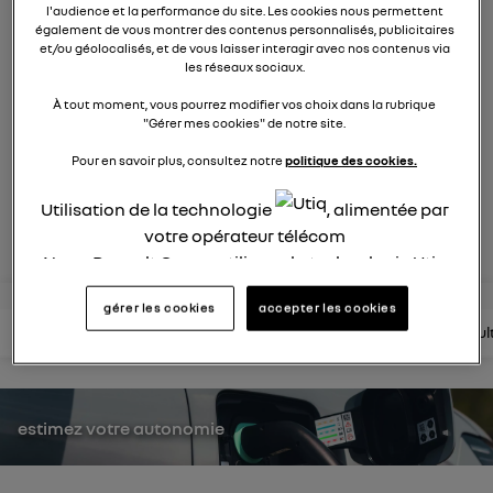
l'audience et la performance du site. Les cookies nous permettent
412
membres
également de vous montrer des contenus personnalisés, publicitaires
Système Multimédia
Renault Group
et/ou géolocalisés, et de vous laisser interagir avec nos contenus via
les réseaux sociaux.
Vivez une expérience connectée et personnalisée
À tout moment, vous pourrez modifier vos choix dans la rubrique
"Gérer mes cookies" de notre site.
posez une question
Pour en savoir plus, consultez notre
politique des cookies.
Utilisation de la technologie
, alimentée par
rejoignez
votre opérateur télécom
Nous, Renault Group, utilisons la technologie Utiq
pour nos activités digitales (telles que décrites
gérer les cookies
accepter les cookies
dans cette notice de consentement) et liées à
lire les questions
lire les articles
consultez la brochure
consul
votre navigation sur
nos site(s)
(seulement si vous
utilisez une connexion internet fournie par
un
opérateur télécom participant
et que vous
consentez sur chaque site).
estimez votre autonomie
La technologie Utiq a été conçue pour la
protection de vos données personnelles en vous