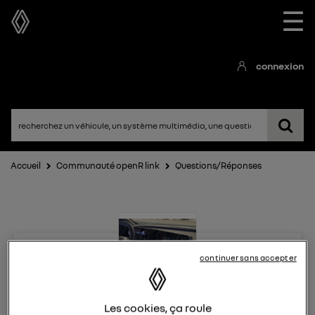
☰
connexion
Accueil
Communauté openR link
Questions/Réponses
continuer sans accepter
openR link
Les cookies, ça roule