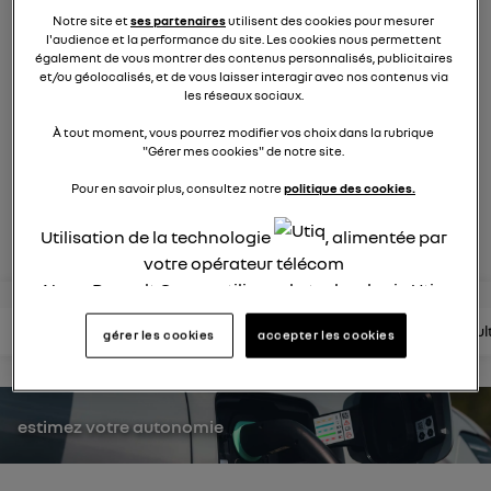
413
membres
Notre site et
ses partenaires
utilisent des cookies pour mesurer
Système Multimédia
Renault Group
l'audience et la performance du site. Les cookies nous permettent
également de vous montrer des contenus personnalisés, publicitaires
et/ou géolocalisés, et de vous laisser interagir avec nos contenus via
Vivez une expérience connectée et personnalisée
les réseaux sociaux.
À tout moment, vous pourrez modifier vos choix dans la rubrique
"Gérer mes cookies" de notre site.
posez une question
Pour en savoir plus, consultez notre
politique des cookies.
rejoignez
Utilisation de la technologie
, alimentée par
votre opérateur télécom
Nous, Renault Group, utilisons la technologie Utiq
pour nos activités digitales (telles que décrites
lire les questions
lire les articles
consultez la brochure
consul
gérer les cookies
accepter les cookies
dans cette notice de consentement) et liées à
votre navigation sur
nos site(s)
(seulement si vous
utilisez une connexion internet fournie par
un
opérateur télécom participant
et que vous
estimez votre autonomie
consentez sur chaque site).
La technologie Utiq a été conçue pour la