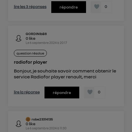
lire les 3 réponses
0
répondre
GORDINIbB8
0
like
Le
6 septembre 2024
à
20:17
question résolue
radiofor player
Bonjour, je souhaite savoir comment obtenir le
service Radiofor player renault, merci
lire la réponse
0
répondre
robe23314135
0
like
Le
6 septembre 2024
à
11:30