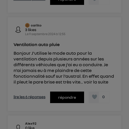
carlito
3
likes
Le
9 septembre 2024
à
12:55
Ventilation auto pluie
Bonjour J'utilise le mode auto pour la
ventilation depuis plusieurs années sur les
différents véhicules que j'ai eu a conduire. Je
n'ai jamais eu à me plaindre de cette
fonctionnalité sauf sur l'austral. En effet quand
il pleut le pare brise est très vite...
voir la suite
lire les 6 réponses
0
répondre
Alex92
0
like