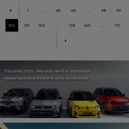
1
...
40
65
...
98
99
100
101
102
...
135
160
...
171
fiscalité 2026 : Renault rend la transition
électrique plus lisible et plus accessible