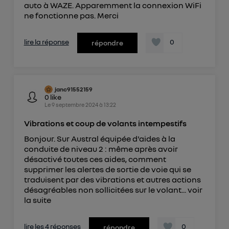
de votre contrat internet (ex : votre numéro de
auto à WAZE. Apparemment la connexion WiFi
téléphone).
ne fonctionne pas. Merci
L'identifiant est associé à votre connexion
internet. Ainsi, toutes les personnes utilisant la
lire la réponse
0
répondre
même connexion et ayant consenties se verront
attribuer le même identifiant. En général :
Pour une
connexion foyer
(ex : Wi-Fi), la personnalisation sera basée
sur la navigation des membres du foyer ayant consentis.
janc91552159
Pour une
connexion mobile
, la personnalisation sera basée
0
like
uniquement sur la navigation de l'utilisateur du mobile.
Le
9 septembre 2024
à
13:22
Vous pouvez à tout moment retirer ce
Vibrations et coup de volants intempestifs
consentement sur
le portail d’Utiq
("
") ou via la page « gérer Utiq » en bas de ce site.
Bonjour. Sur Austral équipée d'aides à la
conduite de niveau 2 : même après avoir
Pour plus d'informations, veuillez consulter
la
désactivé toutes ces aides, comment
Politique d'information sur les données
supprimer les alertes de sortie de voie qui se
personnelles d'Utiq
.
traduisent par des vibrations et autres actions
désagréables non sollicitées sur le volant...
voir
la suite
lire les 4 réponses
0
répondre