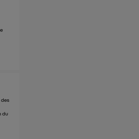
e
ie
 des
n du