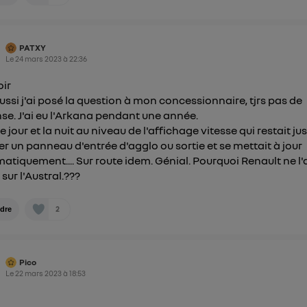
") ou via la page « gérer Utiq » en bas de ce site. Po
mations, veuillez consulter
la Politique d'information sur le
personnelles d'Utiq
.
PATXY
Le
24 mars 2023
à
22:36
ir
ussi j'ai posé la question à mon concessionnaire, tjrs pas de
se. J'ai eu l'Arkana pendant une année.
le jour et la nuit au niveau de l'affichage vitesse qui restait ju
er un panneau d'entrée d'agglo ou sortie et se mettait à jour
atiquement.... Sur route idem. Génial. Pourquoi Renault ne l'
sur l'Austral.???
2
dre
Pico
Le
22 mars 2023
à
18:53