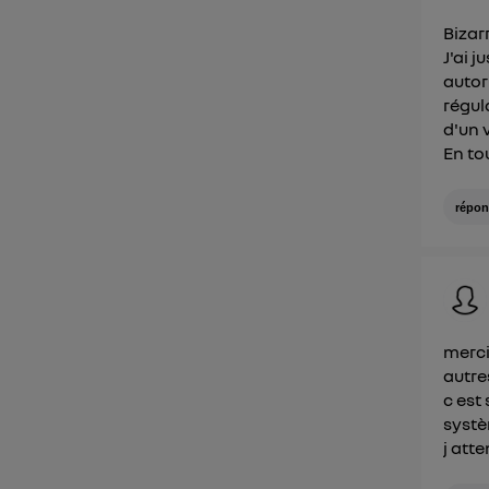
Bizar
J'ai 
autor
régul
d'un v
En to
répon
merci
autre
c est
systè
j att