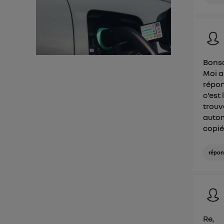
d'infor
Bonso
Moi a
répon
c'est 
trouv
autom
copié 
répon
Re,