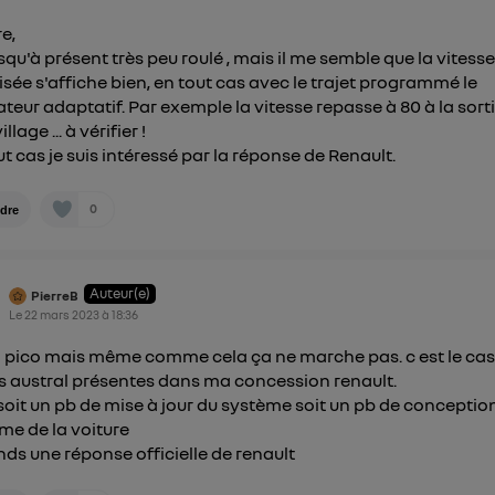
re,
jusqu'à présent très peu roulé , mais il me semble que la vitess
isée s'affiche bien, en tout cas avec le trajet programmé le
ateur adaptatif. Par exemple la vitesse repasse à 80 à la sort
illage ... à vérifier !
ut cas je suis intéressé par la réponse de Renault.
0
dre
Auteur(e)
PierreB
Le
22 mars 2023
à
18:36
 pico mais même comme cela ça ne marche pas. c est le cas
s austral présentes dans ma concession renault.
 soit un pb de mise à jour du système soit un pb de conceptio
me de la voiture
ends une réponse officielle de renault