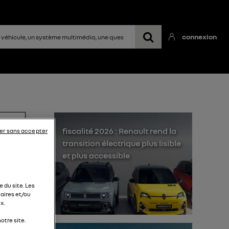
connexion
fiscalité 2026 : Renault rend la
er sans accepter
transition électrique plus lisible
et plus accessible
 du site. Les
ition
aires et/ou
x.
liée
otre site.