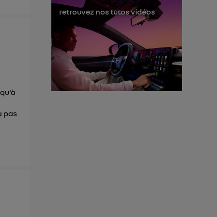
ur plus
retrouvez nos tutos vidéos
s données
squ'à
a pas