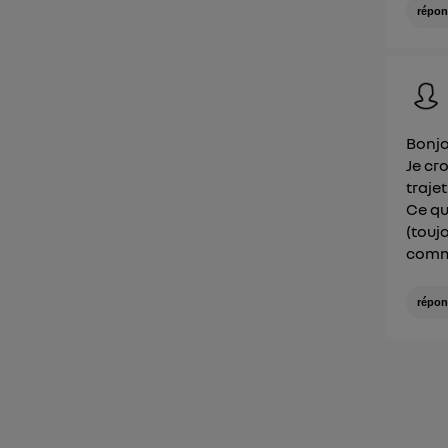
répon
Bonjo
Je cr
traje
Ce qu
(touj
comme
répon