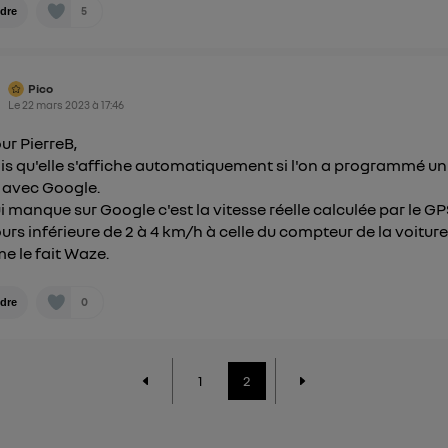
5
dre
Pico
Le
22 mars 2023
à
17:46
ur PierreB,
ois qu'elle s'affiche automatiquement si l'on a programmé un
t avec Google.
i manque sur Google c'est la vitesse réelle calculée par le G
ours inférieure de 2 à 4 km/h à celle du compteur de la voiture
 le fait Waze.
0
dre
1
2