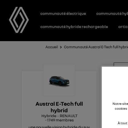
communauté électrique
communauté hy
communauté hybride rechargeable
artic
Accueil
Communauté Austral E-Tech full hybr
Af
que
Austral E-Tech full
Notre sit
Bonj
cookies 
hybrid
Alpi
Hybride
RENAULT
emp
-
1749
membres
À tout
à l
une nouvelle vision hybride du suv