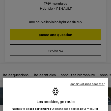
1749
membres
Hybride
RENAULT
une nouvelle vision hybride du suv
posez une question
rejoignez
lire les questions
lire les articles
consultez la brochure
consul
continuer sans accepter
estimez votre autonomie
Les cookies, ça roule
Notre site et
ses partenaires
utilisent des cookies pour mesurer