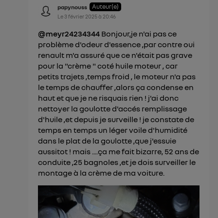
Auteur(e)
papynouss
Le
3 février 2025
à
20:46
@meyr24234344
Bonjour,je n'ai pas ce
problème d'odeur d'essence ,par contre oui
renault m'a assuré que ce n'était pas grave
pour la "crème " coté huile moteur , car
petits trajets ,temps froid , le moteur n'a pas
le temps de chauffer ,alors ça condense en
haut et que je ne risquais rien ! j'ai donc
nettoyer la goulotte d'accés remplissage
d'huile ,et depuis je surveille ! je constate de
temps en temps un léger voile d'humidité
dans le plat de la goulotte ,que j'essuie
aussitot ! mais ....ça me fait bizarre, 52 ans de
conduite ,25 bagnoles ,et je dois surveiller le
montage à la crème de ma voiture.