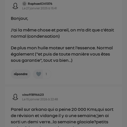
offrant choix et contrôle.
RaphaelCH1376
Elle utilise un identifiant créé par votre opérateur
Le
27 janvier 2025
à
15:41
télécom basé sur votre adresse IP et une référence
Bonjour,
de votre contrat internet (ex : votre numéro de
téléphone).
J'ai la même chose et pareil, on m'a dit que c'était
L'identifiant est associé à votre connexion
normal (condensation)
internet. Ainsi, toutes les personnes utilisant la
De plus mon huile moteur sent l'essence. Normal
même connexion et ayant consenties se verront
également ("et puis de toute manière vous êtes
attribuer le même identifiant. En général :
sous garantie", tout va bien...)
Pour une
connexion foyer
(ex : Wi-Fi), la personnalisation sera basée
sur la navigation des membres du foyer ayant consentis.
Pour une
connexion mobile
, la personnalisation sera basée
1
répondre
uniquement sur la navigation de l'utilisateur du mobile.
Vous pouvez à tout moment retirer ce
consentement sur
le portail d’Utiq
("
vinc91896623
") ou via la page « gérer Utiq » en bas de ce site.
Le
15 janvier 2026
à
22:48
Pour plus d'informations, veuillez consulter
la
Pareil sur arkana qui a peine 20 000 Kms,qui sort
Politique d'information sur les données
de révision et vidange il y a une semaine,'jen ai
personnelles d'Utiq
.
sorti un demi verre...la semaine glaciale?petits