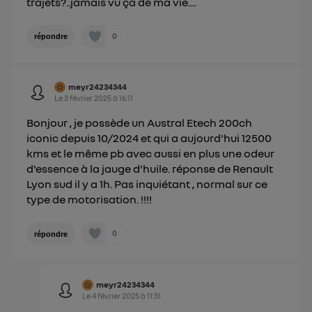
trajets?..jamais vu ça de ma vie....
0
répondre
meyr24234344
Le
3 février 2025
à
16:11
Bonjour , je possède un Austral Etech 200ch
iconic depuis 10/2024 et qui a aujourd'hui 12500
kms et le même pb avec aussi en plus une odeur
d'essence à la jauge d'huile. réponse de Renault
Lyon sud il y a 1h. Pas inquiétant , normal sur ce
type de motorisation. !!!!
0
répondre
meyr24234344
Le
4 février 2025
à
11:31