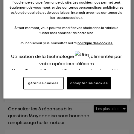
l'audience et la performance du site. Les cookies nous permettent
également de vous montrer des contenus personnalisés, publicitaires
Mayonnaise sous bouchon
et/ou géolocalisés, et de vous laisser interagir avec nos contenus via
les réseaux sociaux.
remplissage huile moteur
À tout moment, vous pourrez modifier vos choix dans la rubrique
papynouss
"Gérer mes cookies" de notre site.
Le
26 janvier 2025
à
21:28
Pour en savoir plus, consultez notre
politique des cookies.
Bonjour
Austral Etech 200cv iconic de février
2024, 14000 km et de la mayonnaise sous
Utilisation de la technologie
, alimentée par
bouchon remplissage huile. Incroyable et c'est
votre opérateur télécom
normal paraît il ? Ou voit on de la normalité dans
Nous, Renault Group, utilisons la technologie Utiq
un fait pareil. Quelqu'un d'autre à cet normalité ?
pour nos activités digitales (telles que décrites
gérer les cookies
accepter les cookies
dans cette notice de consentement) et liées à
répondre
0
votre navigation sur
nos site(s)
(seulement si vous
utilisez une connexion internet fournie par
un
opérateur télécom participant
et que vous
Consulter les 3 réponses à la
consentez sur chaque site).
question Mayonnaise sous bouchon
La technologie Utiq a été conçue pour la
remplissage huile moteur
protection de vos données personnelles en vous