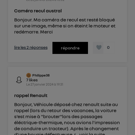
Caméra recul austral
Bonjour. Ma caméra de recul est resté bloqué
sur une image, même si on éteint le moteur et
redémarre. Merci
lire les 2 réponses
0
répondre
Philippe38
7
likes
Le
27 janvier 2024
à
19:31
rappel Renault
Bonjour, Véhicule déposé chez renault suite au
rappel (lors du retour des vacances, la voiture
s'est mise à "brouter"lors des passages
éléctrique-thermique, nous avions l'impression
de conduire un tracteur). Après le changement
d'une bougie défectueuse, r...
voir la suite