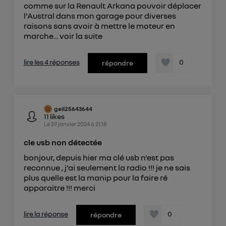
de votre contrat internet (ex : votre numéro de
comme sur la Renault Arkana pouvoir déplacer
l'Austral dans mon garage pour diverses
téléphone).
raisons sans avoir à mettre le moteur en
L'identifiant est associé à votre connexion
marche...
voir la suite
internet. Ainsi, toutes les personnes utilisant la
même connexion et ayant consenties se verront
lire les 4 réponses
0
répondre
attribuer le même identifiant. En général :
Pour une
connexion foyer
(ex : Wi-Fi), la personnalisation sera basée
sur la navigation des membres du foyer ayant consentis.
Pour une
connexion mobile
, la personnalisation sera basée
uniquement sur la navigation de l'utilisateur du mobile.
geil25643644
Vous pouvez à tout moment retirer ce
11
likes
Le
29 janvier 2024
à
21:18
consentement sur
le portail d’Utiq
("
") ou via la page « gérer Utiq » en bas de ce site.
cle usb non détectée
Pour plus d'informations, veuillez consulter
la
bonjour, depuis hier ma clé usb n'est pas
Politique d'information sur les données
reconnue , j'ai seulement la radio !!! je ne sais
personnelles d'Utiq
.
plus quelle est la manip pour la faire ré
apparaitre !!! merci
lire la réponse
0
répondre