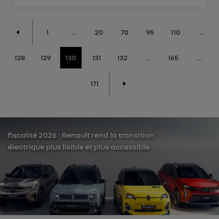
1
...
20
70
95
110
...
128
129
130
131
132
...
165
...
171
fiscalité 2026 : Renault rend la transition
électrique plus lisible et plus accessible