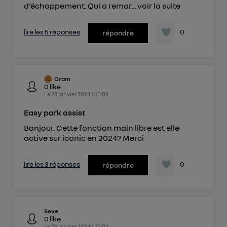
d'échappement. Qui a remar...
voir la suite
lire les 5 réponses
0
répondre
Cram
0
like
Le
28 janvier 2024
à
13:09
Easy park assist
Bonjour. Cette fonction main libre est elle
active sur iconic en 2024? Merci
lire les 3 réponses
0
répondre
Seve
0
like
Le
28 janvier 2024
à
13:02