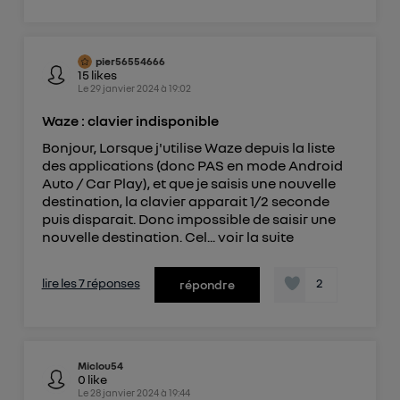
pier56554666
15
likes
Le
29 janvier 2024
à
19:02
Waze : clavier indisponible
Bonjour, Lorsque j'utilise Waze depuis la liste
des applications (donc PAS en mode Android
Auto / Car Play), et que je saisis une nouvelle
destination, la clavier apparait 1/2 seconde
puis disparait. Donc impossible de saisir une
nouvelle destination. Cel...
voir la suite
lire les 7 réponses
2
répondre
Miclou54
0
like
Le
28 janvier 2024
à
19:44