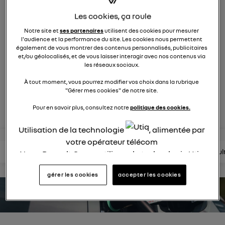
1749
membres
Les cookies, ça roule
Hybride
RENAULT
Notre site et
ses partenaires
utilisent des cookies pour mesurer
l'audience et la performance du site. Les cookies nous permettent
une nouvelle vision hybride du suv
également de vous montrer des contenus personnalisés, publicitaires
et/ou géolocalisés, et de vous laisser interagir avec nos contenus via
les réseaux sociaux.
posez une question
À tout moment, vous pourrez modifier vos choix dans la rubrique
"Gérer mes cookies" de notre site.
rejoignez
Pour en savoir plus, consultez notre
politique des cookies.
Utilisation de la technologie
, alimentée par
votre opérateur télécom
lire les questions
lire les articles
consultez la brochure
consul
Nous, Renault Group, utilisons la technologie Utiq
pour nos activités digitales (telles que décrites
gérer les cookies
accepter les cookies
dans cette notice de consentement) et liées à
votre navigation sur
nos site(s)
(seulement si vous
estimez votre autonomie
utilisez une connexion internet fournie par
un
opérateur télécom participant
et que vous