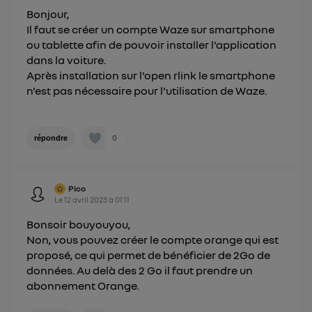
Politique d'information sur les données
Bonjour,
personnelles d'Utiq
.
Il faut se créer un compte Waze sur smartphone
ou tablette afin de pouvoir installer l'application
dans la voiture.
Après installation sur l'open rlink le smartphone
n'est pas nécessaire pour l'utilisation de Waze.
0
répondre
Pico
Le
12 avril 2023
à
01:11
Bonsoir bouyouyou,
Non, vous pouvez créer le compte orange qui est
proposé, ce qui permet de bénéficier de 2Go de
données. Au delà des 2 Go il faut prendre un
abonnement Orange.