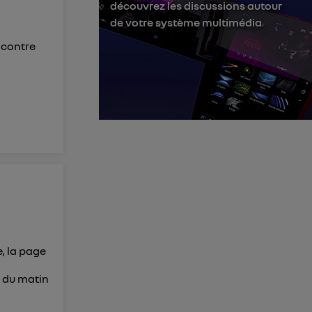
découvrez les discussions autour
membres du foyer
de votre système multimédia
l'utilisateur du
encontre
 d’Utiq
("
ur plus
s données
e, la page
h du matin