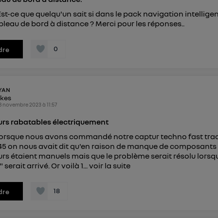
Est-ce que quelqu'un sait si dans le pack navigation intellige
ableau de bord à distance ? Merci pour les réponses..
0
dre
YAN
ikes
8 novembre 2023
à
11:57
urs rabatables électriquement
 lorsque nous avons commandé notre captur techno fast tra
45 on nous avait dit qu'en raison de manque de composants 
urs étaient manuels mais que le problème serait résolu lorsq
erait arrivé. Or voilà 1...
voir la suite
18
dre