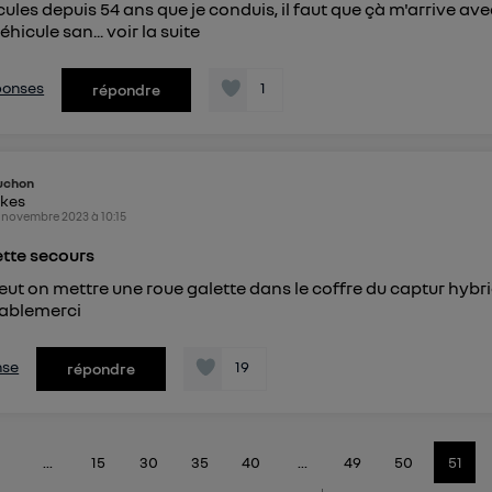
ules depuis 54 ans que je conduis, il faut que çà m'arrive ave
éhicule san...
voir la suite
éponses
1
répondre
uchon
ikes
 novembre 2023
à
10:15
tte secours
ut on mettre une roue galette dans le coffre du captur hybr
ablemerci
nse
19
répondre
...
15
30
35
40
...
49
50
51