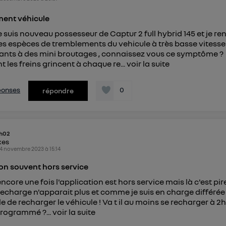
connexion foyer
(ex : Wi-Fi), la personnalisation sera basée sur la navigation des 
ent véhicule
ayant consentis.
e
connexion mobile
, la personnalisation sera basée uniquement sur la navigation de 
e suis nouveau possesseur de Captur 2 full hybrid 145 et je r
mobile.
es espèces de tremblements du vehicule à très basse vitesse
pouvez à tout moment retirer ce consentement sur
le portail
ants à des mini broutages , connaissez vous ce symptôme ?
") ou via la page « gérer Utiq » en bas de ce site. Po
 les freins grincent à chaque re...
voir la suite
mations, veuillez consulter
la Politique d'information sur le
personnelles d'Utiq
.
éponses
0
répondre
h02
kes
4 novembre 2023
à
15:14
on souvent hors service
ncore une fois l'application est hors service mais là c'est pir
 recharge n'apparait plus et comme je suis en charge différée
e de recharger le véhicule ! Va t il au moins se recharger à 2
ogrammé ?...
voir la suite