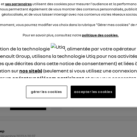
e et
ses partenaires
utilisent des cookies pour mesurer l'audience et la performance
nous permettent également de vous montrer des contenus personnalisés, publicit
17
dre
géolocalisés, et de vous laisser interagir avec nos contenus via les réseaux sociau
 moment, vous pourrez modifier vos choix dans la rubrique "Gérer mes cookies" de n
Pour en savoir plus, consultez notre
politique des cookies.
ISAIM
ike
ation de la technologie
, alimentée par votre opérateu
8 décembre 2023
à
14:39
enault Group, utilisons la technologie Utiq pour nos activités
de des paramètres au redémarrage
les que décrites dans cette notice de consentement) et liées 
u redémarrage de Ma Captur E-TECH, cela s'ouvre automat
tion sur
nos site(s)
(seulement si vous utilisez une connexion
NSE alors que je voudrais ECO que j'avais en éteignant et le
par
un opérateur télécom participant
et que vous consentez
r adaptatif sur le 3ème trait sur 4 alors que je voudrais que c
site).
ur le premier trait. Comment...
voir la suite
logie Utiq a été conçue pour la protection de vos données 
gérer les cookies
accepter les cookies
en vous offrant choix et contrôle.
nse
0
répondre
ise un identifiant créé par votre opérateur télécom basé sur v
ne référence de votre contrat internet (ex : votre numéro de t
fiant est associé à votre connexion internet. Ainsi, toutes le
nt la même connexion et ayant consenties se verront attribu
jep
identifiant. En général :
 décembre 2023
à
20:37