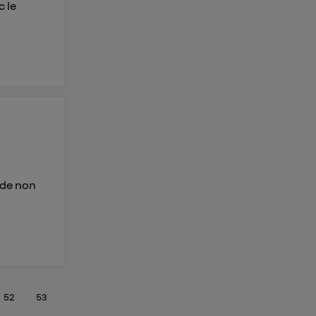
c le
ide non
52
53