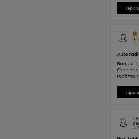
répon
3
li
Le
2
Auto rad
Bonjour I
Cependant
redémarre
répon
kak
0
l
Le
1
Pa k tabl