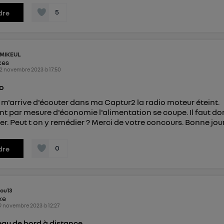
5
dre
MIKEUL
kes
2 novembre 2023
à
17:50
io
l m'arrive d'écouter dans ma Captur2 la radio moteur éteint.
 par mesure d'économie l'alimentation se coupe. Il faut do
r. Peut t on y remédier ? Merci de votre concours. Bonne jo
0
dre
ou13
ike
9 novembre 2023
à
12:27
eau de bord à distance.