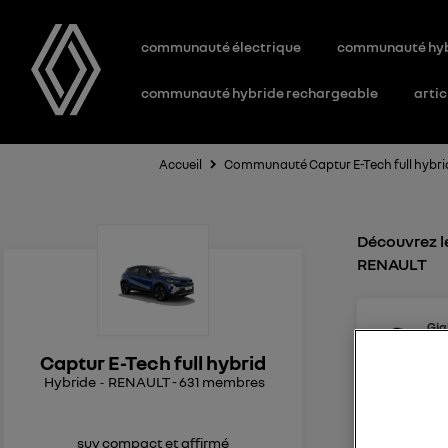
communauté électrique
communauté hy
communauté hybride rechargeable
artic
Accueil
Communauté Captur E-Tech full hybri
Découvrez le
RENAULT
Gig
17
l
Le
4
Captur E-Tech full hybrid
Hybride
RENAULT
-
631
membres
Remise à
Bonjour 
sense ? m
suv compact et affirmé