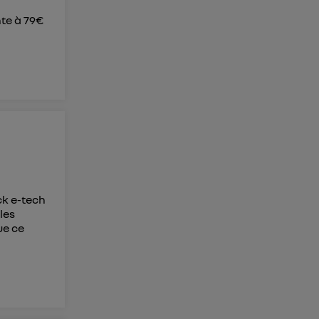
nte à 79€
ck e-tech
les
ue ce