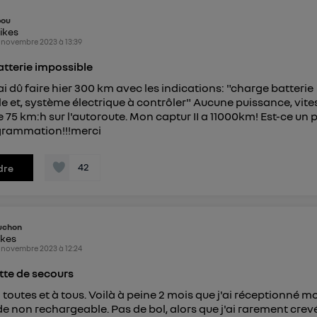
bou
likes
 novembre 2023
à
13:39
tterie impossible
ai dû faire hier 300 km avec les indications: "charge batterie
e et, système électrique à contrôler" Aucune puissance, vite
75 km:h sur l'autoroute. Mon captur II a 11000km! Est-ce un
grammation!!!merci
42
dre
uchon
ikes
 novembre 2023
à
12:24
tte de secours
 toutes et à tous. Voilà à peine 2 mois que j'ai réceptionné 
ide non rechargeable. Pas de bol, alors que j'ai rarement cre