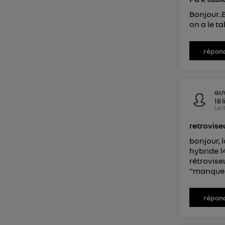
Bonjour..
on a le t
répon
GU
18
l
Le
1
retrovise
bonjour,
hybride 1
rétrovise
"manque" s
répon