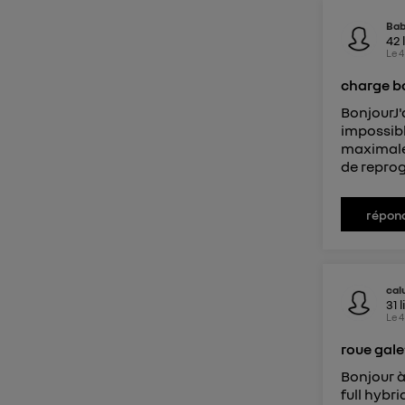
Ba
42
Le
4
charge ba
BonjourJ'
impossibl
maximale 
de repro
répon
cal
31
l
Le
4
roue gale
Bonjour à
full hybr