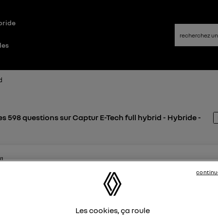
bride
les
d
s 598 questions sur Captur E-Tech full hybrid - Hybride -
i1
ikes
continu
 janvier 2024
à
15:56
 zéro compteur kms partiel
Comment remettre le compteur à zéro sans effacer 'hystori
Les cookies, ça roule
erci de votre reponse