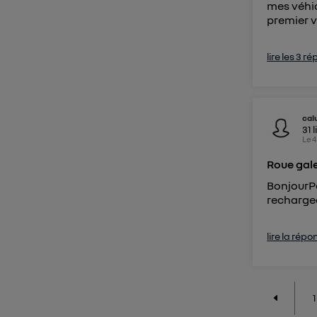
mes véhic
premier v
lire les 3 r
cal
31
l
Le
4
Roue gale
BonjourPe
recharge
lire la répo
1