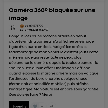
utilisez une connexion internet fournie par
un
opérateur télécom participant
et que vous
Caméra 360° bloquée sur une
consentez sur chaque site).
image
La technologie Utiq a été conçue pour la
protection de vos données personnelles en vous
vale91773799
offrant choix et contrôle.
Le
12 mai 2026
à
20:07
Elle utilise un identifiant créé par votre opérateur
Bonjour, lors d'une marche arrière en debut
télécom basé sur votre adresse IP et une référence
d'après-midi la caméra m'a affichée une image
de votre contrat internet (ex : votre numéro de
figée d'un autre endroit. Malgré les arrêts et
redémarrage de mon véhicule c'est toujours cette
téléphone).
même image qui reste là. Je ne peux plus
L'identifiant est associé à votre connexion
déclencher la caméra depuis le tableau central, le
internet. Ainsi, toutes les personnes utilisant la
"bouton" n'a aucun effet. Une image s'affiche
même connexion et ayant consenties se verront
quand je passe la marche arrière mais on voit que
attribuer le même identifiant. En général :
l'ordinateur de bord cherche quelque chose
Pour une
connexion foyer
(ex : Wi-Fi), la personnalisation sera basée
(écran noir et pointillés mobiles) puis affiche
sur la navigation des membres du foyer ayant consentis.
l'image figée. Ma voiture est encore sous garantie.
Pour une
connexion mobile
, la personnalisation sera basée
uniquement sur la navigation de l'utilisateur du mobile.
Que dois-je faire ? Merci
Vous pouvez à tout moment retirer ce
consentement sur
le portail d’Utiq
("
répondre
0