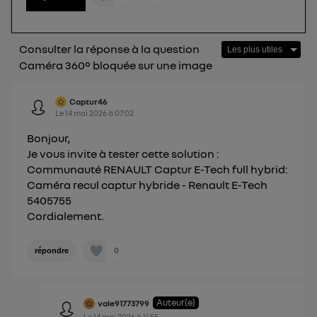
") ou via la page « gérer Utiq » en bas de ce site.
Pour plus d'informations, veuillez consulter
la
Politique d'information sur les données
Consulter la réponse à la question
personnelles d'Utiq
.
Caméra 360° bloquée sur une image
Captur46
Le
14 mai 2026
à
07:02
Bonjour,
Je vous invite à tester cette solution :
Communauté RENAULT Captur E-Tech full hybrid:
Caméra recul captur hybride - Renault E-Tech
5405755
Cordialement.
0
répondre
Auteur(e)
vale91773799
Le
14 mai 2026
à
11:55