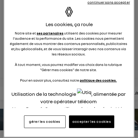
continuer sans accepter
631
membres
Hybride
RENAULT
Les cookies, ça roule
suv compact et affirmé
Notre site et
ses partenaires
utilisent des cookies pour mesurer
l'audience et la performance du site. Les cookies nous permettent
posez une question
également de vous montrer des contenus personnalisés, publicitaires
et/ou géolocalisés, et de vous laisser interagir avec nos contenus via
les réseaux sociaux.
rejoignez
À tout moment, vous pourrez modifier vos choix dans la rubrique
"Gérer mes cookies" de notre site.
Pour en savoir plus, consultez notre
politique des cookies.
lire les questions
lire les articles
consultez la brochure
consul
Utilisation de la technologie
, alimentée par
votre opérateur télécom
Nous, Renault Group, utilisons la technologie Utiq
pour nos activités digitales (telles que décrites
estimez votre autonomie
gérer les cookies
accepter les cookies
dans cette notice de consentement) et liées à
votre navigation sur
nos site(s)
(seulement si vous