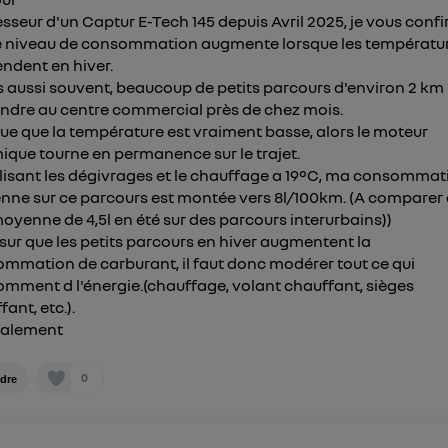
sseur d'un Captur E-Tech 145 depuis Avril 2025, je vous conf
e niveau de consommation augmente lorsque les températu
ndent en hiver.
is aussi souvent, beaucoup de petits parcours d'environ 2 km
ndre au centre commercial près de chez mois.
ue que la température est vraiment basse, alors le moteur
ique tourne en permanence sur le trajet.
ilisant les dégivrages et le chauffage a 19°C, ma consommat
ne sur ce parcours est montée vers 8l/100km. (A comparer
oyenne de 4,5l en été sur des parcours interurbains))
 sur que les petits parcours en hiver augmentent la
mmation de carburant, il faut donc modérer tout ce qui
mment d l'énergie.(chauffage, volant chauffant, sièges
ant, etc.).
ialement
0
dre