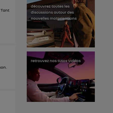
l'utilisateur du
découvrez toutes les
 Tant
discussions autour des
 d’Utiq
("
nouvelles motorisations
ur plus
s données
retrouvez nos tutos vidéos
son.