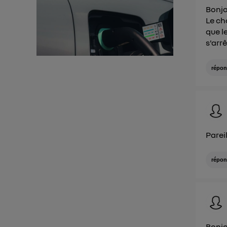
Pour un
Bonjo
Le ch
Vous 
que le
s'arrê
d'infor
répon
Parei
répon
Bonj