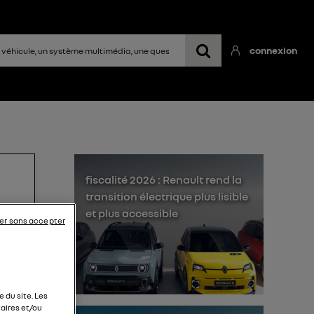
connexion
fiscalité 2026 : Renault rend la
transition électrique plus lisible
s
et plus accessible
er sans accepter
 que
le
 du site. Les
aires et/ou