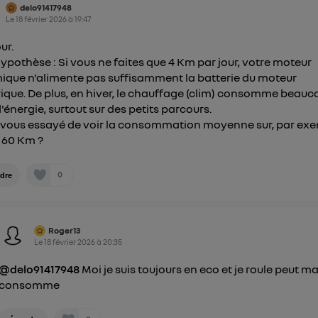
delo91417948
Le
18 février 2026
à
19:47
ur.
ypothèse : Si vous ne faites que 4 Km par jour, votre moteur
ique n'alimente pas suffisamment la batterie du moteur
rique. De plus, en hiver, le chauffage (clim) consomme beau
d'énergie, surtout sur des petits parcours.
vous essayé de voir la consommation moyenne sur, par ex
 60 Km ?
0
dre
Roger13
Le
18 février 2026
à
20:35
@delo91417948
Moi je suis toujours en eco et je roule peut ma
consomme