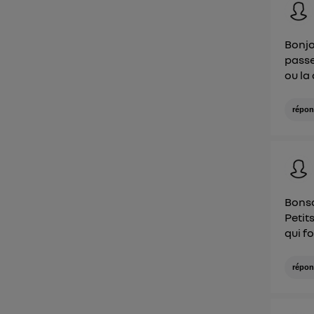
Bonjo
passe
ou la
répon
Bonso
Petit
qui f
répon