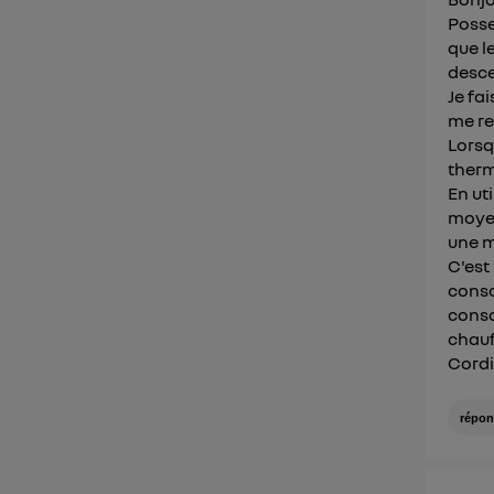
Posse
que l
desce
Je fa
me re
Lorsq
therm
En ut
moyen
une m
C'est
conso
conso
chauff
Cord
répon