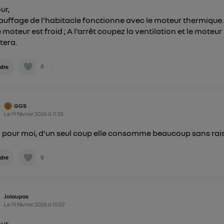
e
connexion mobile
, la personnalisation sera basée uniquement sur la navigation de 
ur,
mobile.
auffage de l'habitacle fonctionne avec le moteur thermique.
pouvez à tout moment retirer ce consentement sur
le portail
 moteur est froid ; A l'arrêt coupez la ventilation et le moteur
") ou via la page « gérer Utiq » en bas de ce site. Po
tera.
mations, veuillez consulter
la Politique d'information sur le
personnelles d'Utiq
.
0
dre
GGS
Le
19 février 2026
à
11:35
l pour moi, d'un seul coup elle consomme beaucoup sans rai
0
dre
Jolaupas
Le
19 février 2026
à
10:57
our