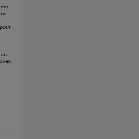
irme
res
 pour
ion
 avec