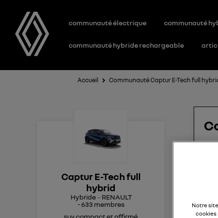
communauté électrique
communauté hy
communauté hybride rechargeable
artic
Accueil
Communauté Captur E-Tech full hybri
C
ca
Captur E-Tech full
Bon
hybrid
Ayan
Hybride
RENAULT
-
633
membres
j'ai
Notre sit
cookies 
ple
suv compact et affirmé