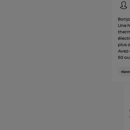
Bonjo
Une h
therm
élect
plus 
Avez-
50 ou
répon