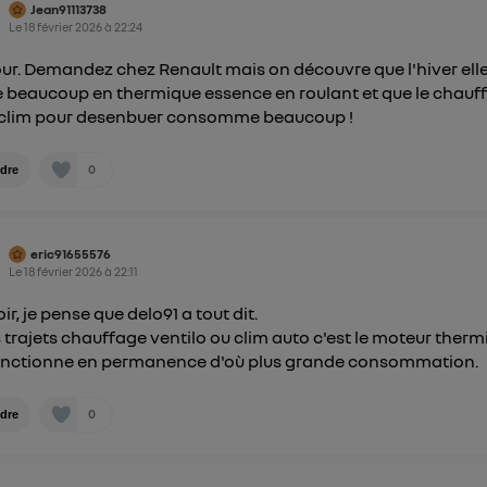
Jean91113738
Le
18 février 2026
à
22:24
ur. Demandez chez Renault mais on découvre que l'hiver ell
 beaucoup en thermique essence en roulant et que le chauf
 clim pour desenbuer consomme beaucoup !
0
dre
eric91655576
Le
18 février 2026
à
22:11
ir, je pense que delo91 a tout dit.
s trajets chauffage ventilo ou clim auto c'est le moteur ther
onctionne en permanence d'où plus grande consommation.
0
dre