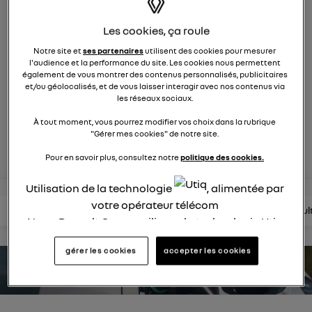
631
membres
Hybride
RENAULT
Les cookies, ça roule
Notre site et
ses partenaires
utilisent des cookies pour mesurer
suv compact et affirmé
l'audience et la performance du site. Les cookies nous permettent
également de vous montrer des contenus personnalisés, publicitaires
et/ou géolocalisés, et de vous laisser interagir avec nos contenus via
posez une question
les réseaux sociaux.
À tout moment, vous pourrez modifier vos choix dans la rubrique
"Gérer mes cookies" de notre site.
rejoignez
Pour en savoir plus, consultez notre
politique des cookies.
Utilisation de la technologie
, alimentée par
votre opérateur télécom
lire les questions
lire les articles
consultez la brochure
consul
Nous, Renault Group, utilisons la technologie Utiq
pour nos activités digitales (telles que décrites
gérer les cookies
accepter les cookies
dans cette notice de consentement) et liées à
estimez votre autonomie
votre navigation sur
nos site(s)
(seulement si vous
utilisez une connexion internet fournie par
un
opérateur télécom participant
et que vous