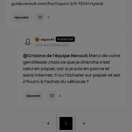
guide.renault.com/fra/Captur-2/E-TECH-Hybrid
Politique d'information sur les données
personnelles d'Utiq
.
0
répondre
Auteur(e)
algou44
Le
22 avril 2024
à
20:10
@Cristina de l'équipe Renault
Merci de votre
gentillesse ,mais ce que je cherche c'est
celui en papier, car si je suis en panne et
sans internet, !!! ou l'acheter sur papier et est
il fourni à l'achat du véhicule ?
8
répondre
1