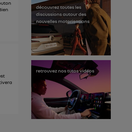
outon
découvrez toutes les
Bien
discussions autour des
nouvelles motorisations
retrouvez nos tutos vidéos
est
tivera