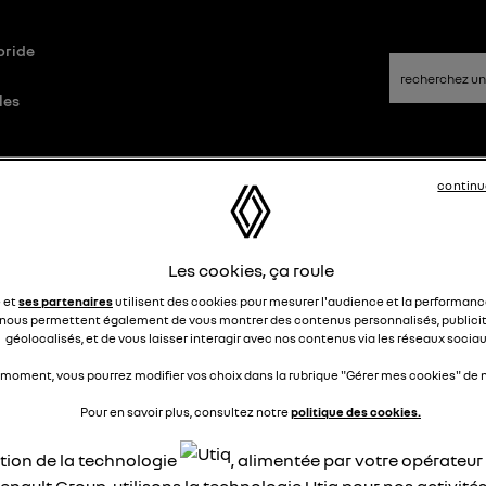
bride
les
d
Questions/Réponses
continu
Les cookies, ça roule
rche électrique
e et
ses partenaires
utilisent des cookies pour mesurer l'audience et la performance
nous permettent également de vous montrer des contenus personnalisés, publicit
Drareg
Le
24 mars 2026
à
20:38
géolocalisés, et de vous laisser interagir avec nos contenus via les réseaux sociau
jour
 moment, vous pourrez modifier vos choix dans la rubrique "Gérer mes cookies" de n
il possible de forcer le roulage en électrique ?
Pour en savoir plus, consultez notre
politique des cookies.
ci
ation de la technologie
, alimentée par votre opérateu