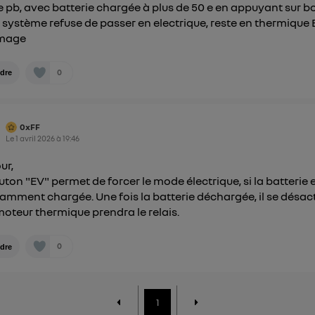
pb, avec batterie chargée à plus de 50 e en appuyant sur b
le système refuse de passer en electrique, reste en thermique 
mage
0
dre
0xFF
Le
1 avril 2026
à
19:46
ur,
uton "EV" permet de forcer le mode électrique, si la batterie 
samment chargée. Une fois la batterie déchargée, il se désac
 moteur thermique prendra le relais.
0
dre
1