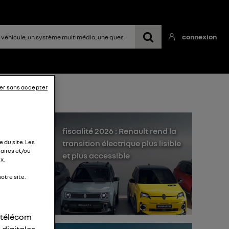
connexion
er sans accepter
fiscalité 2026 : Renault rend la
transition électrique plus lisible
 du site. Les
aires et/ou
et plus accessible
x.
otre site.
r télécom