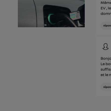
Même 
EV , 
dom
répon
Bonjo
Le bo
suffi
et le
répon