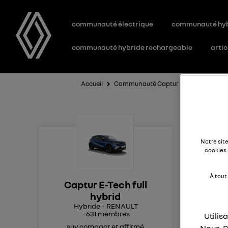
communauté électrique
communauté hy
communauté hybride rechargeable
artic
Accueil
Communauté Captur E-Tech full hybri
Ma
Notre sit
cookies 
Bon
À tout
Captur E-Tech full
Est-
hybrid
Hybride
RENAULT
Mer
-
631
membres
Utilis
G
suv compact et affirmé