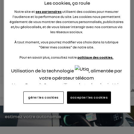
Les cookies, ça roule
631
membres
Hybride
RENAULT
Notre site et
ses partenaires
utilisent des cookies pour mesurer
l'audience et la performance du site. Les cookies nous permettent
également de vous montrer des contenus personnalisés, publicitaires
suv compact et affirmé
et/ou géolocalisés, et de vous laisser interagir avec nos contenus via
les réseaux sociaux.
posez une question
À tout moment, vous pourrez modifier vos choix dans la rubrique
"Gérer mes cookies" de notre site.
Pour en savoir plus, consultez notre
politique des cookies.
rejoignez
Utilisation de la technologie
, alimentée par
votre opérateur télécom
Nous, Renault Group, utilisons la technologie Utiq
lire les questions
lire les articles
consultez la brochure
consul
pour nos activités digitales (telles que décrites
gérer les cookies
accepter les cookies
dans cette notice de consentement) et liées à
votre navigation sur
nos site(s)
(seulement si vous
utilisez une connexion internet fournie par
un
estimez votre autonomie
opérateur télécom participant
et que vous
consentez sur chaque site).