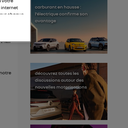
à votre
carburant en hausse :
 internet
l’électrique confirme son
 sur chaque
avantage
personnelles
otre adresse
éléphone).
s personnes
er le même
 notre
découvrez toutes les
membres du foyer
discussions autour des
l'utilisateur du
nouvelles motorisations
 d’Utiq
("
ur plus
s données