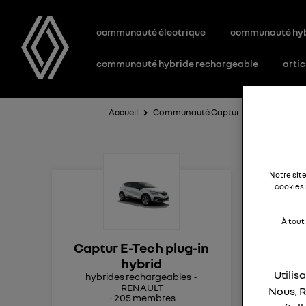
communauté électrique
communauté hy
communauté hybride rechargeable
artic
Accueil
Communauté Captur E-Tech plug-in h
Mi
Notre sit
cookies 
À tout
bon
Captur E-Tech plug-in
LOT
hybrid
Utilis
hybrides rechargeables
Mer
RENAULT
Nous, R
-
205
membres