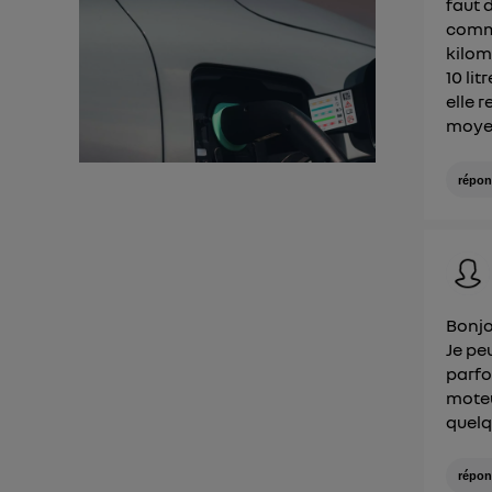
faut 
comme
kilom
10 lit
elle r
moyen
répon
Bonjo
Je pe
parfo
moteu
quelq
répon