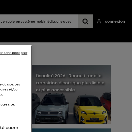
connexion
er sans accepter
fiscalité 2026 : Renault rend la
transition électrique plus lisible
 du site. Les
et plus accessible
aires et/ou
x.
otre site.
e en
nt
r télécom