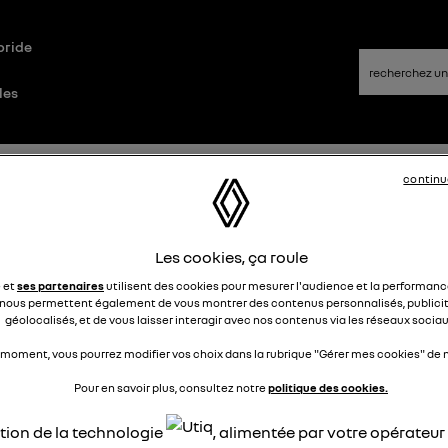
bride
les
ybrid
Questions/Réponses
continu
de pure indisponible
Les cookies, ça roule
e et
ses partenaires
utilisent des cookies pour mesurer l'audience et la performance
lamia
nous permettent également de vous montrer des contenus personnalisés, publicit
Le
14 mars 2025
à
15:48
géolocalisés, et de vous laisser interagir avec nos contenus via les réseaux sociau
jour
 moment, vous pourrez modifier vos choix dans la rubrique "Gérer mes cookies" de n
uis que je l'ai acheté, mon capture plug in refuse de se mettr
e électrique même lorsque j'appuie sur le bouton EV penda
Pour en savoir plus, consultez notre
politique des cookies.
sieurs kilomètres. Renault m affirme que le froid empêche de
ser en mode électrique tout de suite, apparemment il faut un
ation de la technologie
, alimentée par votre opérateu