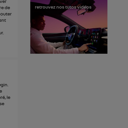
iver
retrouvez nos tutos vidéos
re de
jouter
rant
r.
gin.
e
ré, le
se