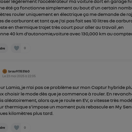
doser légèrement l'accélérateur ma voiture dort en garage h
 été ça fonctionne simplement au bout d'un certain nomb
ètres rouler uniquement en électrique ça me demande de ra
res de carburant et tant que j'ai pas fait ses 10 litres de carbu
este en thermique trajet très court pour aller au travail ,en
ne 40 km d'autonomie,voiture avec 130,000 km au compteu
0
dre
brau91153160
Le
23 mai 2025
à
22:05
ur Lamia, je n'ai pas ce problème sur mon Captur hybride plu
ux choisir le mode dès que je commence à rouler. En revanch
is aléatoirement, alors que je roule en EV, a vitesse très modé
r thermique s'impose un moment puis rebascule en My Sen
ues kilomètres plus tard.
0
dre