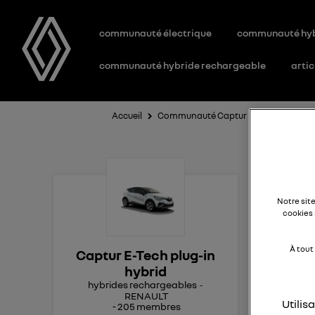
communauté électrique
communauté hy
communauté hybride rechargeable
artic
Accueil
Communauté Captur E-Tech plug-in h
Mo
Notre sit
cookies 
Bon
À tout
Captur E-Tech plug-in
Dep
hybrid
mod
hybrides rechargeables
plu
RENAULT
pas
Utilis
-
205
membres