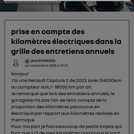
estimez votre autonomie
utilisez une connexion internet fournie par
un
opérateur télécom participant
et que vous
consentez sur chaque site).
La technologie Utiq a été conçue pour la
prise en compte des
protection de vos données personnelles en vous
offrant choix et contrôle.
kilomètres électriques dans la
Elle utilise un identifiant créé par votre opérateur
grille des entretiens annuels
télécom basé sur votre adresse IP et une référence
de votre contrat internet (ex : votre numéro de
jean63446266
Le
1 novembre 2025
à
19:31
téléphone).
L'identifiant est associé à votre connexion
bonjour
J'ai une Renault Capture 2 de 2022 avec 54000km
internet. Ainsi, toutes les personnes utilisant la
au compteur soit /- 18000 km par an.
même connexion et ayant consenties se verront
Je remarque que lors des entretiens annuels, le
attribuer le même identifiant. En général :
garagiste n'a pas l'air de tenir compte de la
Pour une
connexion foyer
(ex : Wi-Fi), la personnalisation sera basée
proportion des kilomètres parcourus en
sur la navigation des membres du foyer ayant consentis.
Pour une
connexion mobile
, la personnalisation sera basée
électrique par rapport aux kilomètres réalisés en
uniquement sur la navigation de l'utilisateur du mobile.
thermique.
Vous pouvez à tout moment retirer ce
Pour ma part je fais beaucoup de petits trajets qui
consentement sur
le portail d’Utiq
("
font que 2/3 de mes kilomètres parcourus le sont