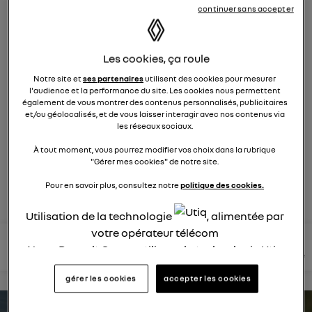
hybrid
continuer sans accepter
205
membres
hybrides rechargeables
RENAULT
Les cookies, ça roule
La réactivité de l'électrique dans une voiture hybride ?
Notre site et
ses partenaires
utilisent des cookies pour mesurer
l'audience et la performance du site. Les cookies nous permettent
C'est la promesse de Captur E-Tech hybride
également de vous montrer des contenus personnalisés, publicitaires
rechargeable
et/ou géolocalisés, et de vous laisser interagir avec nos contenus via
les réseaux sociaux.
posez une question
À tout moment, vous pourrez modifier vos choix dans la rubrique
"Gérer mes cookies" de notre site.
rejoignez
Pour en savoir plus, consultez notre
politique des cookies.
Utilisation de la technologie
, alimentée par
votre opérateur télécom
Nous, Renault Group, utilisons la technologie Utiq
lire les questions
lire les articles
consultez votre notice
pour nos activités digitales (telles que décrites
gérer les cookies
accepter les cookies
dans cette notice de consentement) et liées à
votre navigation sur
nos site(s)
(seulement si vous