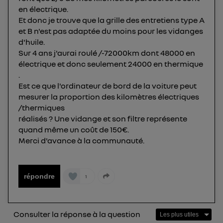
") ou via la page « gérer Utiq » en bas de ce site.
en électrique.
Pour plus d'informations, veuillez consulter
la
Et donc je trouve que la grille des entretiens type A
et B n'est pas adaptée du moins pour les vidanges
Politique d'information sur les données
d'huile.
personnelles d'Utiq
.
Sur 4 ans j'aurai roulé /-72000km dont 48000 en
électrique et donc seulement 24000 en thermique
.
Est ce que l'ordinateur de bord de la voiture peut
mesurer la proportion des kilomètres électriques
/thermiques
réalisés ? Une vidange et son filtre représente
quand même un coût de 150€.
Merci d'avance à la communauté.
répondre
1
Consulter la réponse à la question