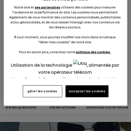
hybrid
Notre site et
ses partenaires
utilisent des cookies pour mesurer
l'audience et la performance du site. Les cookies nous permettent
205
membres
également de vous montrer des contenus personnalisés, publicitaires
hybrides rechargeables
RENAULT
et/ou géolocalisés, et de vous laisser interagir avec nos contenus via
les réseaux sociaux.
La réactivité de l'électrique dans une voiture hybride ?
À tout moment, vous pourrez modifier vos choix dans la rubrique
C'est la promesse de Captur E-Tech hybride
"Gérer mes cookies" de notre site.
rechargeable
Pour en savoir plus, consultez notre
politique des cookies.
posez une question
Utilisation de la technologie
, alimentée par
votre opérateur télécom
rejoignez
Nous, Renault Group, utilisons la technologie Utiq
pour nos activités digitales (telles que décrites
gérer les cookies
accepter les cookies
dans cette notice de consentement) et liées à
votre navigation sur
nos site(s)
(seulement si vous
utilisez une connexion internet fournie par
un
lire les questions
lire les articles
consultez votre notice
opérateur télécom participant
et que vous
consentez sur chaque site).
La technologie Utiq a été conçue pour la