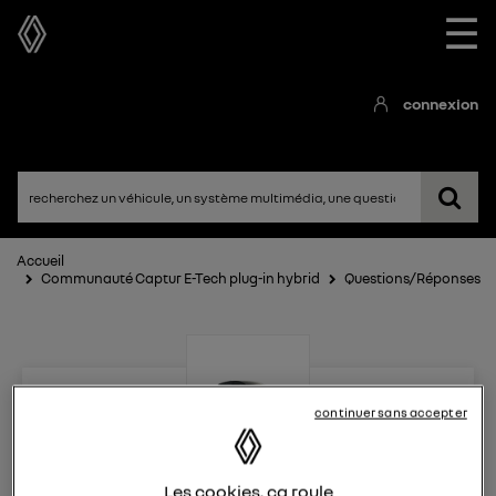
☰
connexion
Accueil
Communauté Captur E-Tech plug-in hybrid
Questions/Réponses
continuer sans accepter
Captur E-Tech plug-in
Les cookies, ça roule