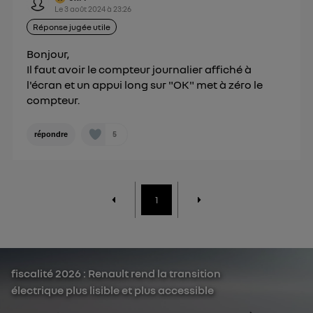
Politique d'information sur les données
Le
3 août 2024
à
23:26
personnelles d'Utiq
.
Réponse jugée utile
Bonjour,
Il faut avoir le compteur journalier affiché à
l'écran et un appui long sur "OK" met à zéro le
compteur.
5
répondre
1
fiscalité 2026 : Renault rend la transition
électrique plus lisible et plus accessible