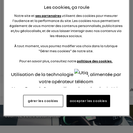
631
membres
Les cookies, ça roule
Hybride
RENAULT
Notre site et
ses partenaires
utilisent des cookies pour mesurer
l'audience et la performance du site. Les cookies nous permettent
suv compact et affirmé
également de vous montrer des contenus personnalisés, publicitaires
et/ou géolocalisés, et de vous laisser interagir avec nos contenus via
les réseaux sociaux.
posez une question
À tout moment, vous pourrez modifier vos choix dans la rubrique
"Gérer mes cookies" de notre site.
rejoignez
Pour en savoir plus, consultez notre
politique des cookies.
Utilisation de la technologie
, alimentée par
votre opérateur télécom
Nous, Renault Group, utilisons la technologie Utiq
lire les questions
lire les articles
consultez la brochure
consul
pour nos activités digitales (telles que décrites
gérer les cookies
accepter les cookies
dans cette notice de consentement) et liées à
votre navigation sur
nos site(s)
(seulement si vous
estimez votre autonomie
utilisez une connexion internet fournie par
un
opérateur télécom participant
et que vous
consentez sur chaque site).